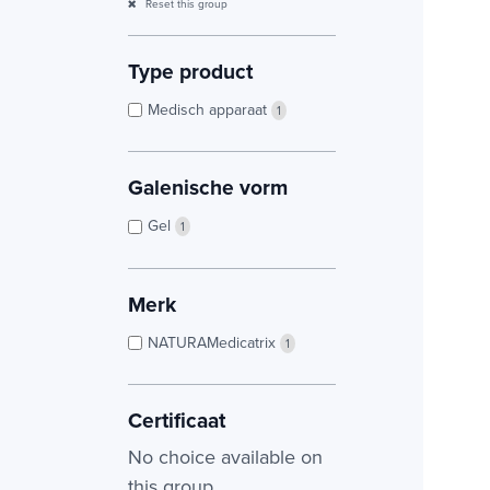
Reset this group
Type product
Medisch apparaat
1
Galenische vorm
Gel
1
Merk
NATURAMedicatrix
1
Certificaat
No choice available on
this group