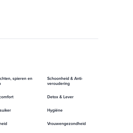
chten, spieren en
Schoonheid & Anti-
n
veroudering
comfort
Detox & Lever
suiker
Hygiëne
heid
Vrouwengezondheid