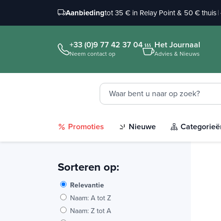
Aanbieding
tot 35 € in Relay Point & 50 € thuis
|
+33 (0)9 77 42 37 04
Het Journaal
Neem contact op
Advies & Nieuws
Promoties
Nieuwe
Categorieë
Sorteren op:
Relevantie
Naam: A tot Z
Naam: Z tot A