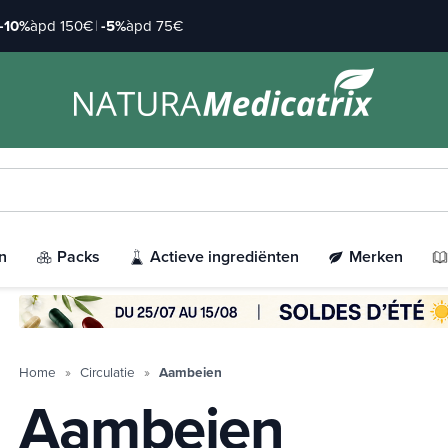
-10%
àpd 150€
|
-5%
àpd 75€
n
Packs
Actieve ingrediënten
Merken
Home
Circulatie
Aambeien
Aambeien