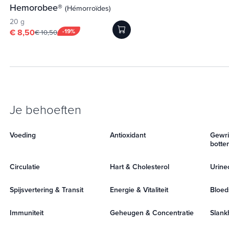
Hemorobee®
(Hémorroïdes)
20 g
€ 8,50
-19%
€ 10,50
Je behoeften
Voeding
Antioxidant
Gewri
botte
Circulatie
Hart & Cholesterol
Urine
Spijsvertering & Transit
Energie & Vitaliteit
Bloed
Immuniteit
Geheugen & Concentratie
Slank