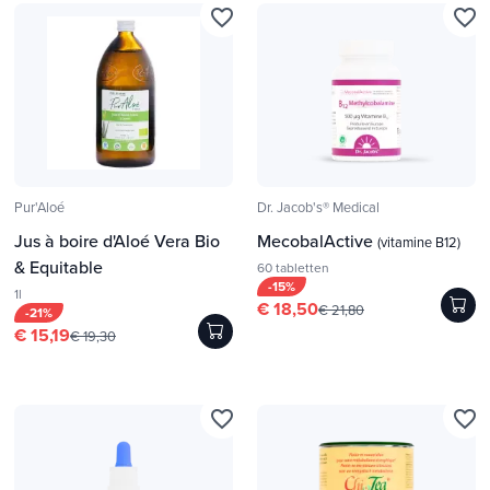
favorite_border
favorite_border
Pur'Aloé
Dr. Jacob's® Medical
Jus à boire d'Aloé Vera Bio
MecobalActive
(vitamine B12)
& Equitable
60 tabletten
-15%
1l
€ 18,50
€ 21,80
-21%
€ 15,19
€ 19,30
favorite_border
favorite_border