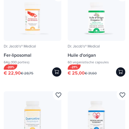
Dr. Jacob's® Medical
Dr. Jacob's® Medical
Fer-liposomal
Huile d'origan
64g (100 porties)
60 veganistische capsules
-20%
-21%
€ 22,90
€ 25,00
€ 28,75
€ 31,60
favorite_border
favorite_border