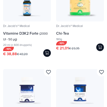
Dr. Jacob's® Medical
Dr. Jacob's® Medical
Vitamine D3K2 Forte
Chi-Tea
(2000
UI - 50 µg)
180g
-10%
20 ml (± 600 druppels)
€ 21,01
€ 23,35
-10%
€ 38,88
€ 43,20
favorite_border
favorite_border