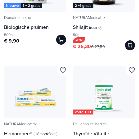
Nieuwe
1 + 2 gratis
2 +1 gratis
Domaine Irzane
NATURAMedicatrix
Biologische pruimen
Shilajit
(résine)
500g
50g
€ 9,90
-8%
€ 25,30
€ 27,50
favorite_border
favorite_border
korte THT
NATURAMedicatrix
Dr. Jacob's® Medical
Hemorobee®
Thyroïde Vitalité
(Hémorroïdes)