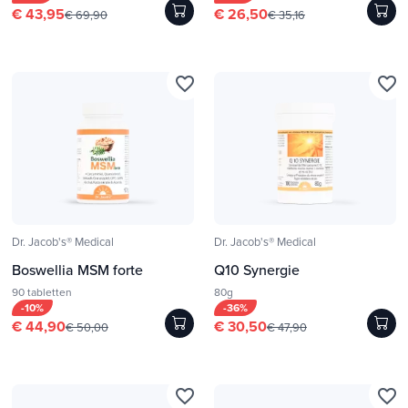
€ 43,95
€ 26,50
€ 69,90
€ 35,16
favorite_border
favorite_border
Dr. Jacob's® Medical
Dr. Jacob's® Medical
Boswellia MSM forte
Q10 Synergie
90 tabletten
80g
-10%
-36%
€ 44,90
€ 30,50
€ 50,00
€ 47,90
favorite_border
favorite_border