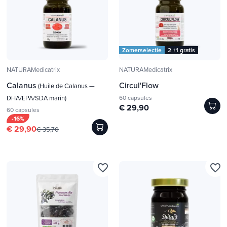
Zomerselectie
2 +1 gratis
NATURAMedicatrix
NATURAMedicatrix
Calanus
Circul'Flow
(Huile de Calanus —
DHA/EPA/SDA marin)
60 capsules
€ 29,90
60 capsules
-16%
€ 29,90
€ 35,70
favorite_border
favorite_border