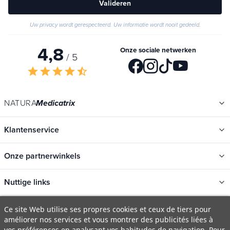
Valideren
Uw privacy wordt gerespecteerd. Uw informatie wordt nooit gedeeld.
4,8
Onze sociale netwerken
/ 5
star
star
star
star
star_half
NATURA
Medicatrix
Klantenservice
Onze partnerwinkels
Nuttige links
Categorieën
Ce site Web utilise ses propres cookies et ceux de tiers pour
améliorer nos services et vous montrer des publicités liées à
Nieuwe
vos préférences en analysant vos habitudes de navigation. Pour