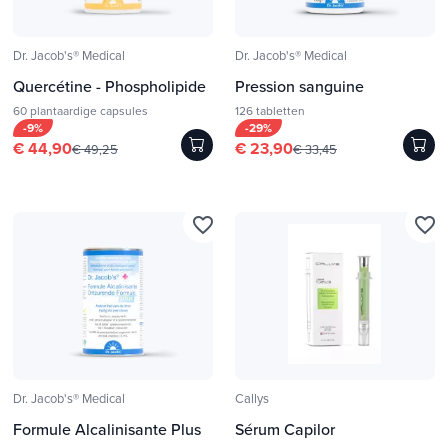
Dr. Jacob's® Medical
Dr. Jacob's® Medical
Quercétine - Phospholipide
Pression sanguine
60 plantaardige capsules
126 tabletten
-9%
-29%
€ 44,90
€ 23,90
€ 49,25
€ 33,45
favorite_border
favorite_border
Dr. Jacob's® Medical
Callys
Formule Alcalinisante Plus
Sérum Capilor