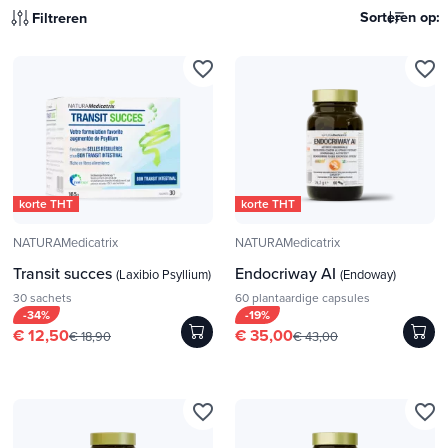
Sorteren op:
Filtreren
favorite_border
favorite_border
korte THT
korte THT
NATURAMedicatrix
NATURAMedicatrix
Transit succes
Endocriway AI
(Laxibio Psyllium)
(Endoway)
30 sachets
60 plantaardige capsules
-34%
-19%
€ 12,50
€ 35,00
€ 18,90
€ 43,00
favorite_border
favorite_border