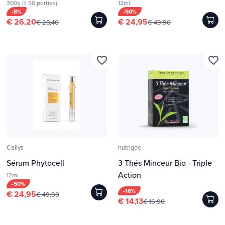
300g (± 50 porties)
12ml
-8%
-50%
€ 26,20
€ 24,95
€ 28,40
€ 49,90
favorite_border
favorite_border
Callys
nutrigée
Sérum Phytocell
3 Thés Minceur Bio - Triple
Action
12ml
-50%
-16%
€ 24,95
€ 49,90
€ 14,13
€ 16,90