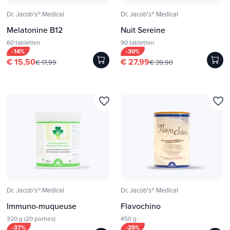
Dr. Jacob's® Medical
Dr. Jacob's® Medical
Melatonine B12
Nuit Sereine
60 tabletten
90 tabletten
-14%
-30%
€ 15,50
€ 27,99
€ 17,99
€ 39,90
favorite_border
favorite_border
Dr. Jacob's® Medical
Dr. Jacob's® Medical
Immuno-muqueuse
Flavochino
320 g (20 porties)
450 g
-37%
-25%