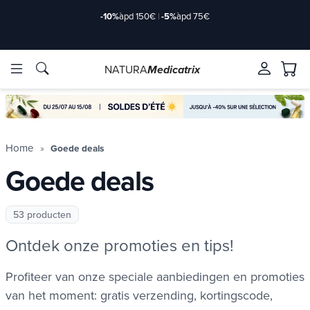
-10%
àpd 150€
|
-5%
àpd 75€
NATURA
Medicatrix
ve ingrediënten
ve ingrediënten
Merken
Merken
Home
Goede deals
Goede deals
53 producten
Ontdek onze promoties en tips!
Profiteer van onze speciale aanbiedingen en promoties
van het moment: gratis verzending, kortingscode,