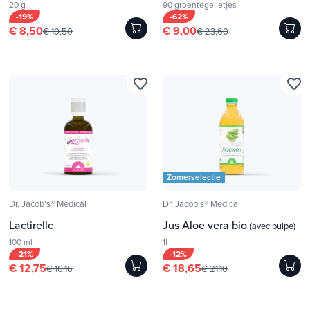
20 g
90 groentegelletjes
-19%
-62%
€ 8,50
€ 9,00
€ 10,50
€ 23,60
favorite_border
favorite_border
Zomerselectie
Dr. Jacob's® Medical
Dr. Jacob's® Medical
Lactirelle
Jus Aloe vera bio
(avec pulpe)
100 ml
1l
-21%
-12%
€ 12,75
€ 18,65
€ 16,16
€ 21,10