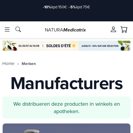
-10%
àpd 150€
|
-5%
àpd 75€
NATURA
Medicatrix
ve ingrediënten
ve ingrediënten
Merken
Merken
Home
Merken
Manufacturers
We distribueren deze producten in winkels en
apotheken.