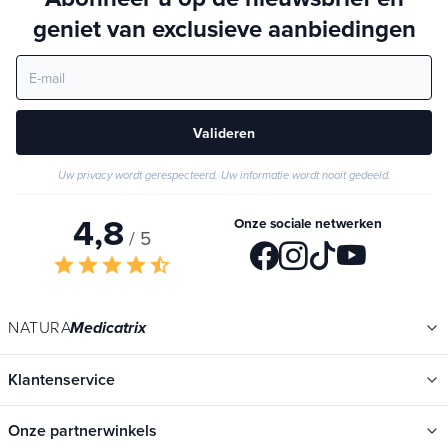
geniet van exclusieve aanbiedingen
Valideren
Uw privacy wordt gerespecteerd. Uw informatie wordt nooit gedeeld.
4,8
Onze sociale netwerken
/ 5
star
star
star
star
star_half
NATURA
Medicatrix
Klantenservice
Onze partnerwinkels