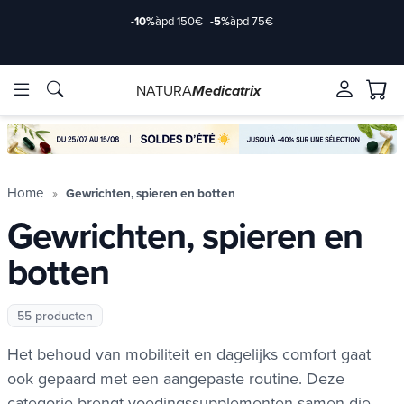
Aanbieding
tot 35 € in Relay Point & 50 € thuis
NATURA
Medicatrix
ve ingrediënten
ve ingrediënten
Merken
Merken
Home
Gewrichten, spieren en botten
Gewrichten, spieren en
botten
55 producten
Het behoud van mobiliteit en dagelijks comfort gaat
ook gepaard met een aangepaste routine. Deze
categorie brengt voedingssupplementen samen die