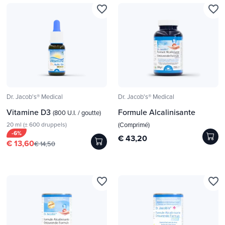
favorite_border
favorite_border
Dr. Jacob's® Medical
Dr. Jacob's® Medical
Vitamine D3
Formule Alcalinisante
(800 U.I. / goutte)
20 ml (± 600 druppels)
(Comprimé)
-6%
€ 43,20
€ 13,60
€ 14,50
favorite_border
favorite_border