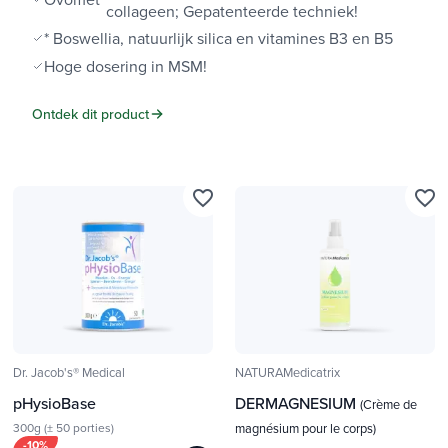
collageen; Gepatenteerde techniek!
* Boswellia, natuurlijk silica en vitamines B3 en B5
Hoge dosering in MSM!
Ontdek dit product
favorite_border
favorite_border
Dr. Jacob's® Medical
NATURAMedicatrix
pHysioBase
DERMAGNESIUM
(Crème de
300g (± 50 porties)
magnésium pour le corps)
-10%