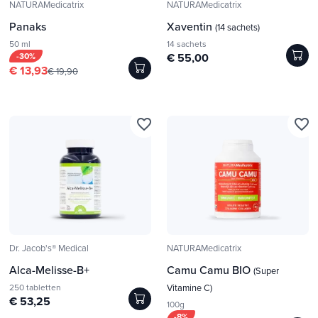
NATURAMedicatrix
NATURAMedicatrix
Panaks
Xaventin
(14 sachets)
50 ml
14 sachets
-30%
€ 55,00
€ 13,93
€ 19,90
favorite_border
favorite_border
Dr. Jacob's® Medical
NATURAMedicatrix
Alca-Melisse-B+
Camu Camu BIO
(Super
250 tabletten
Vitamine C)
€ 53,25
100g
-8%