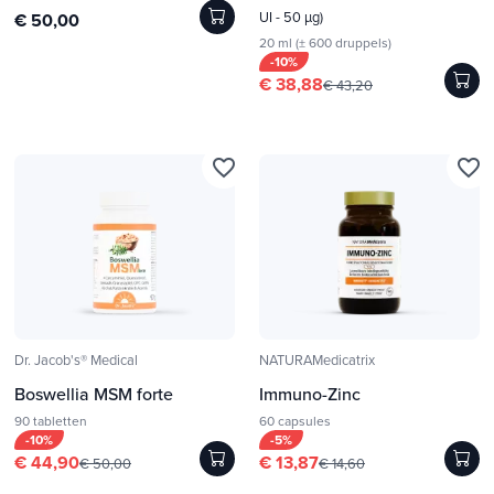
UI - 50 µg)
€ 50,00
20 ml (± 600 druppels)
-10%
€ 38,88
€ 43,20
favorite_border
favorite_border
Dr. Jacob's® Medical
NATURAMedicatrix
Boswellia MSM forte
Immuno-Zinc
90 tabletten
60 capsules
-10%
-5%
€ 44,90
€ 13,87
€ 50,00
€ 14,60