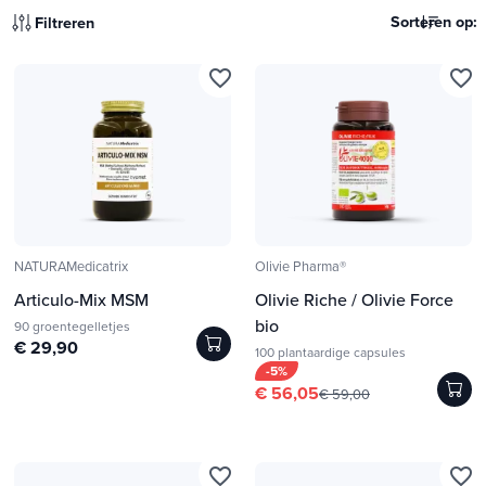
Sorteren op:
Filtreren
favorite_border
favorite_border
NATURAMedicatrix
Olivie Pharma®
Articulo-Mix MSM
Olivie Riche / Olivie Force
bio
90 groentegelletjes
€ 29,90
100 plantaardige capsules
-5%
€ 56,05
€ 59,00
favorite_border
favorite_border