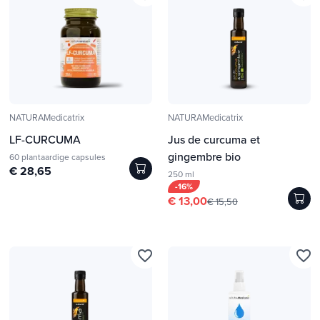
NATURAMedicatrix
NATURAMedicatrix
LF-CURCUMA
Jus de curcuma et
gingembre bio
60 plantaardige capsules
€ 28,65
250 ml
-16%
€ 13,00
€ 15,50
favorite_border
favorite_border