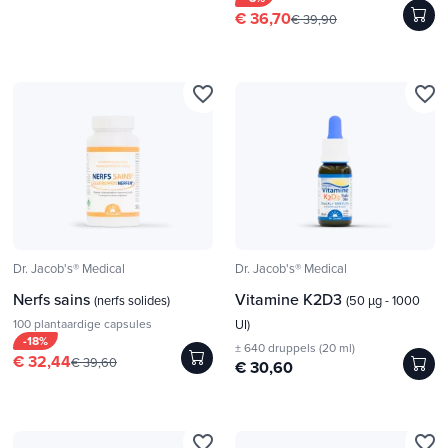
€ 36,70
€ 39,90
favorite_border
favorite_border
Dr. Jacob's® Medical
Dr. Jacob's® Medical
Nerfs sains
Vitamine K2D3
(nerfs solides)
(50 µg - 1000
100 plantaardige capsules
UI)
-18%
± 640 druppels (20 ml)
€ 32,44
€ 39,60
€ 30,60
favorite_border
favorite_border