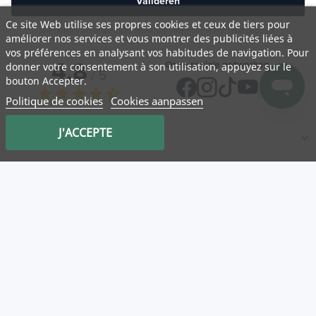
Valideren
Ce site Web utilise ses propres cookies et ceux de tiers pour
Uw privacy wordt gerespecteerd. Uw informatie wordt nooit gedeeld.
améliorer nos services et vous montrer des publicités liées à
vos préférences en analysant vos habitudes de navigation. Pour
4,8
Onze sociale netwerken
donner votre consentement à son utilisation, appuyez sur le
/ 5
bouton Accepter.
star
star
star
star
star_half
Politique de cookies
Cookies aanpassen
J'ACCEPTE
NATURA
Medicatrix
Klantenservice
Mon panier
Service client
Log in
Onze partnerwinkels
Nuttige links
Categorieën
Nieuwe
AVV
Legal notice
Privacybeleid