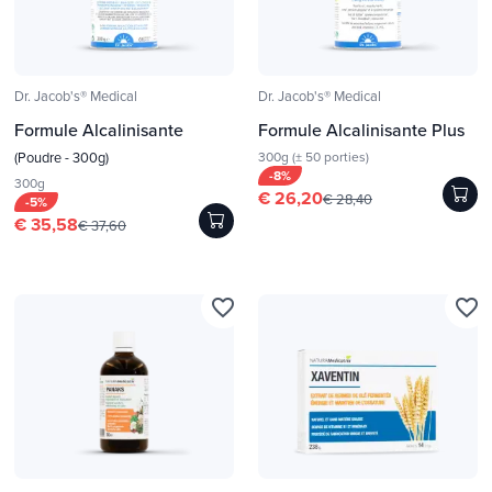
Dr. Jacob's® Medical
Dr. Jacob's® Medical
Formule Alcalinisante
Formule Alcalinisante Plus
(Poudre - 300g)
300g (± 50 porties)
-8%
300g
€ 26,20
€ 28,40
-5%
€ 35,58
€ 37,60
favorite_border
favorite_border