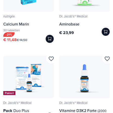
nutrigée
Dr. Jacob's® Medical
Calcium Marin
Aminobase
30 tabletten
€ 23,99
-21%
€ 11,48
€ 14,50
favorite_border
favorite_border
Pakket
Dr. Jacob's® Medical
Dr. Jacob's® Medical
Pack
Duo Plus
Vitamine D3K2 Forte
(2000