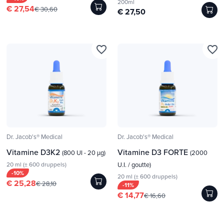
200ml
€ 27,54
€ 30,60
€ 27,50
favorite_border
favorite_border
Dr. Jacob's® Medical
Dr. Jacob's® Medical
Vitamine D3K2
Vitamine D3 FORTE
(800 UI - 20 µg)
(2000
20 ml (± 600 druppels)
U.I. / goutte)
-10%
20 ml (± 600 druppels)
€ 25,28
€ 28,10
-11%
€ 14,77
€ 16,60