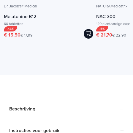
Dr. Jacob's® Medical
NATURAMedicatrix
Melatonine B12
NAC 300
60 tabletten
120 plantaardige capsu
-14%
-5%
€ 15,50
€ 21,70
€ 17,99
€ 22,90
+
Beschrijving
Om je cellen te beschermen tegen de aanval op vrije
radicalen en oxidatieve stress!
+
Instructies voor gebruik