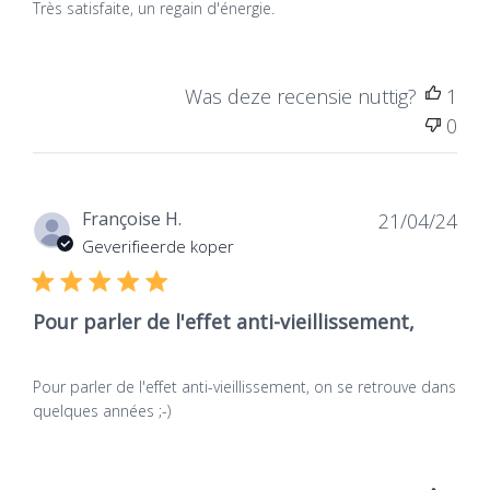
Très satisfaite, un regain d'énergie.
Was deze recensie nuttig?
1
0
Dat
Françoise H.
21/04/24
de
Geverifieerde koper
publ
Pour parler de l'effet anti-vieillissement,
Pour parler de l'effet anti-vieillissement, on se retrouve dans
quelques années ;-)