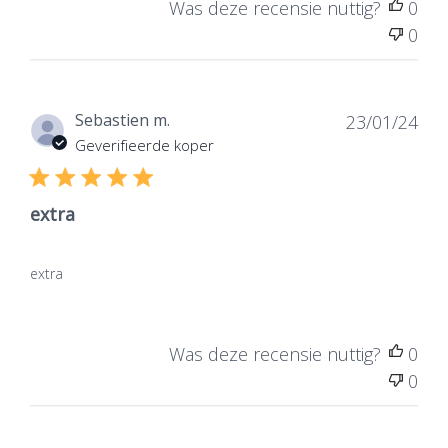
Was deze recensie nuttig?
0
0
Dat
Sebastien m.
23/01/24
de
Geverifieerde koper
publ
extra
extra
Was deze recensie nuttig?
0
0