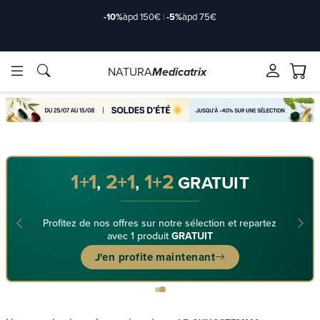
-10%
àpd 150€
|
-5%
àpd 75€
NATURA
Medicatrix
ve ingrediënten
ve ingrediënten
Merken
Merken
1+1
2+1
1+2
,
,
GRATUIT
Profitez de nos offres sur notre sélection et repartez
avec 1 produit
GRATUIT
J'en profite maintenant