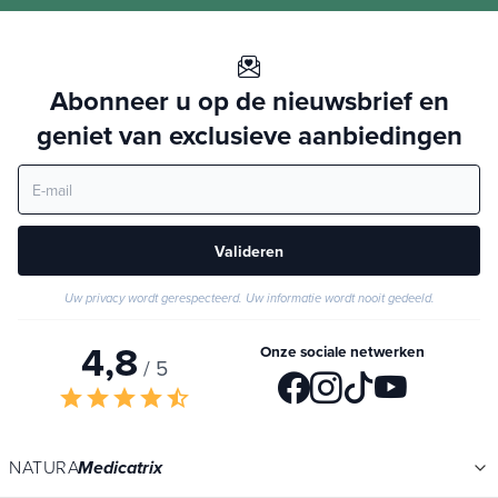
Abonneer u op de nieuwsbrief en
geniet van exclusieve aanbiedingen
Valideren
Uw privacy wordt gerespecteerd. Uw informatie wordt nooit gedeeld.
4,8
Onze sociale netwerken
/ 5
star
star
star
star
star_half
NATURA
Medicatrix