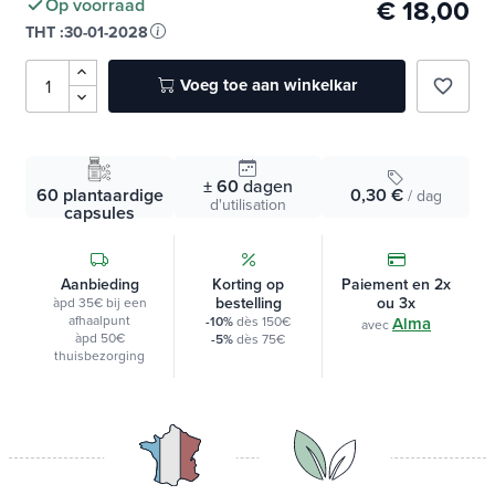
€ 18,00
Op voorraad
THT :
30-01-2028
Voeg toe aan winkelkar
favorite_border
± 60
dagen
60 plantaardige
0,30 €
/ dag
d'utilisation
capsules
Aanbieding
Korting op
Paiement en 2x
bestelling
ou 3x
àpd 35€ bij een
afhaalpunt
-10%
dès 150€
Alma
avec
àpd 50€
-5%
dès 75€
thuisbezorging