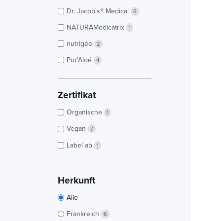
Dr. Jacob's® Medical
6
NATURAMedicatrix
1
nutrigée
2
Pur'Aloé
4
Zertifikat
Organische
1
Vegan
7
Label ab
1
Herkunft
Alle
Frankreich
6