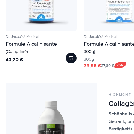
Dr. Jacob's® Medical
Dr. Jacob's® Medical
Formule Alcalinisante
Formule Alcalinisant
(Comprimé)
300g)
43,20 €
300g
35,58 €
-5%
37,60 €
HIGHLIGHT
Collagè
Schönheits
Getränk, um
Festigkeit
u