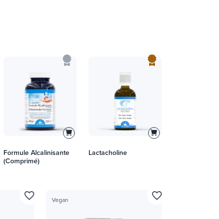
Formule Alcalinisante
Lactacholine
(Comprimé)
favorite_border
favorite_border
Vegan