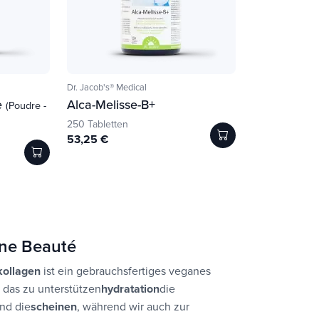
Dr. Jacob's® Medical
e
Alca-Melisse-B+
(Poudre -
250 Tabletten
53,25 €
ne Beauté
kollagen
ist ein gebrauchsfertiges veganes
 das zu unterstützen
hydratation
die
nd die
scheinen
, während wir auch zur