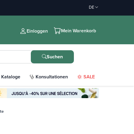
DE
Mein Warenkorb
Einloggen
Suchen
Kataloge
Konsultationen
SALE
ite