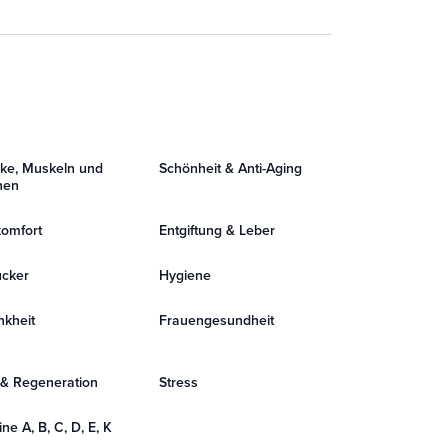
ke, Muskeln und
Schönheit & Anti-Aging
hen
omfort
Entgiftung & Leber
ucker
Hygiene
nkheit
Frauengesundheit
 & Regeneration
Stress
ne A, B, C, D, E, K