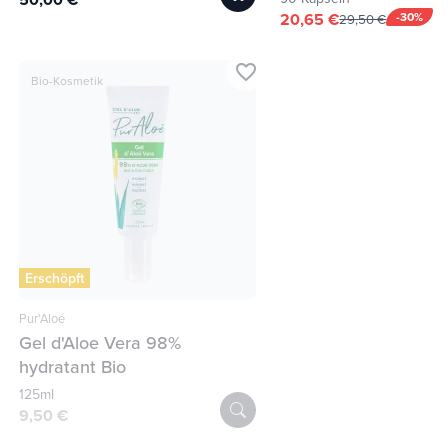
20,65 €
-30%
29,50 €
favorite_border
Bio-Kosmetik
Erschöpft
Pur'Aloé
Gel d'Aloe Vera 98%
hydratant Bio
125ml
9,50 €