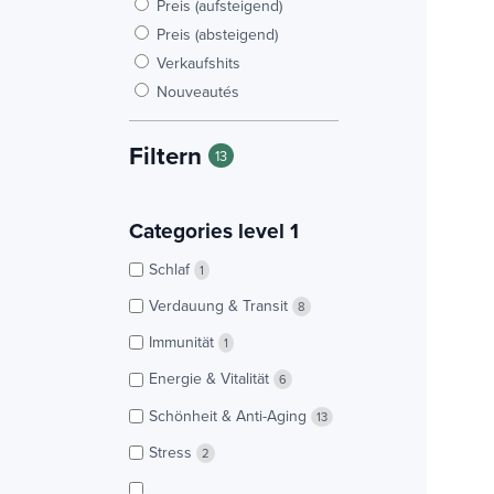
Preis (aufsteigend)
Preis (absteigend)
Verkaufshits
Nouveautés
Filtern
13
Categories level 1
Schlaf
1
Verdauung & Transit
8
Immunität
1
Energie & Vitalität
6
Schönheit & Anti-Aging
13
Stress
2