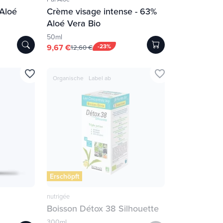
 Aloé
Crème visage intense - 63%
Aloé Vera Bio
50ml
9,67 €
-23%
12,60 €
favorite_border
favorite_border
Organische
Label ab
Erschöpft
nutrigée
Boisson Détox 38 Silhouette
300ml