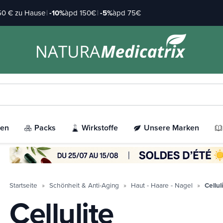
 50 € zu Hause
|
-10%
àpd 150€
|
-5%
àpd 75€
ien
Packs
Wirkstoffe
Unsere Marken
Startseite
Schönheit & Anti-Aging
Haut - Haare - Nagel
Cellul
Cellulite