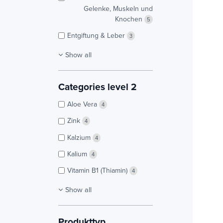
Gelenke, Muskeln und
Knochen
5
Entgiftung & Leber
3
Show all
Categories level 2
Aloe Vera
4
Zink
4
Kalzium
4
Kalium
4
Vitamin B1 (Thiamin)
4
Show all
Produkttyp