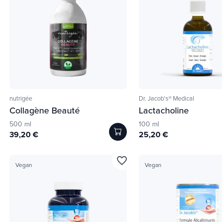
nutrigée
Dr. Jacob's® Medical
Collagène Beauté
Lactacholine
500 ml
100 ml
39,20 €
25,20 €
favorite_border
Vegan
Vegan