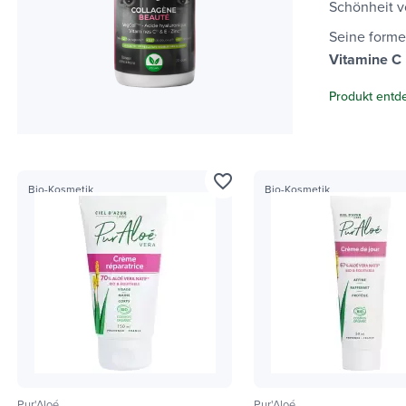
Schönheit v
Seine forme
Vitamine C
Produkt entd
favorite_border
Bio-Kosmetik
Bio-Kosmetik
Pur'Aloé
Pur'Aloé