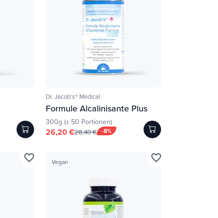
Dr. Jacob's® Medical
Formule Alcalinisante Plus
300g (± 50 Portionen)
26,20 €
-8%
28,40 €
favorite_border
favorite_border
Vegan