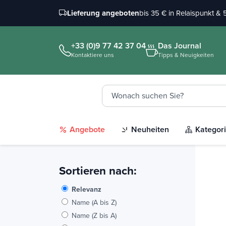
Lieferung angeboten
bis 35 € in Relaispunkt &
+33 (0)9 77 42 37 04
Das Journal
Kontaktiere uns
Tipps & Neuigkeiten
Angebote
Neuheiten
Kategor
Sortieren nach:
Relevanz
Name (A bis Z)
Name (Z bis A)