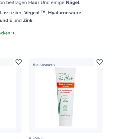
on beitragen
Haar
Und einige
Nägel
.
l assoziiert
Vegcol ™
,
Hyaluronsäure
,
 und E
und
Zink
.
ecken
favorite_border
favorite_border
Bio-Kosmetik
Pur'Aloé