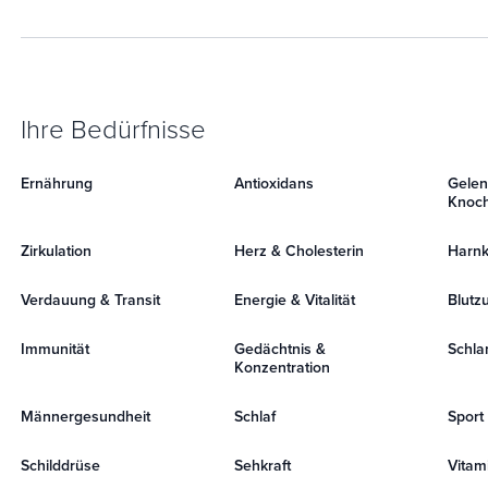
Ihre Bedürfnisse
Ernährung
Antioxidans
Gelen
Knoc
Zirkulation
Herz & Cholesterin
Harnk
Verdauung & Transit
Energie & Vitalität
Blutz
Immunität
Gedächtnis &
Schla
Konzentration
Männergesundheit
Schlaf
Sport
Schilddrüse
Sehkraft
Vitami