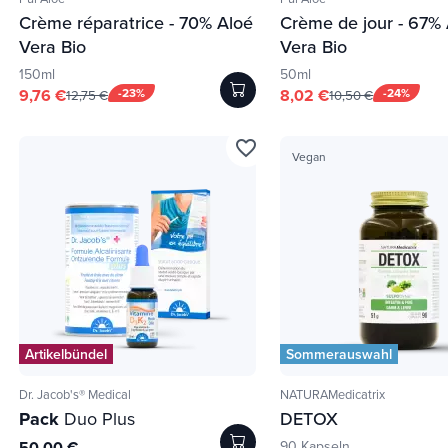
Crème réparatrice - 70% Aloé
Crème de jour - 67%
Vera Bio
Vera Bio
150ml
50ml
9,76 €
-23%
8,02 €
-24%
12,75 €
10,50 €
favorite_border
Vegan
Artikelbündel
Sommerauswahl
Dr. Jacob's® Medical
NATURAMedicatrix
Pack
Duo Plus
DETOX
50,00 €
90 Kapseln