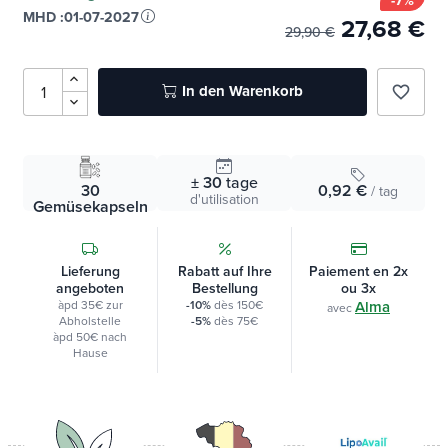
MHD :
01-07-2027
27,68 €
29,90 €
In den Warenkorb
favorite_border
± 30
tage
30
0,92 €
/ tag
d'utilisation
Gemüsekapseln
Lieferung
Rabatt auf Ihre
Paiement en 2x
angeboten
Bestellung
ou 3x
àpd 35€ zur
-10%
dès 150€
Alma
avec
Abholstelle
-5%
dès 75€
àpd 50€ nach
Hause