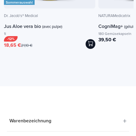
Sommerauswahl
Dr. Jacob's® Medical
NATURAMedicatrix
Jus Aloe vera bio
CogniMag+
(avec pulpe)
(gélule
1l
180 Gemüsekapseln
-12%
39,50 €
18,65 €
21,10 €
+
Warenbezeichnung