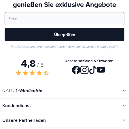
genießen Sie exklusive Angebote
Überprüfen
Ihre Privatsphäre wird respektiert. Ihre Informationen werden niemals geteilt.
4,8
Unsere sozialen Netzwerke
/ 5
star
star
star
star
star_half
NATURA
Medicatrix
Kundendienst
Unsere Partnerläden