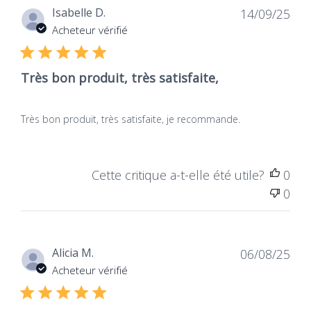
Dat
Isabelle D.
14/09/25
Vitamin C-Mangel verursacht a
Abnahme der
de
Acheteur vérifié
intrazellulären Glutathion
(weil es durch das
publ
Recycling von Vitamin C) ausläuft.
Très bon produit, très satisfaite,
Wenn jedoch Glutathion fehlt, nimmt Vitamin
C-Oxide schneller und der Wirkstoff ab.
Très bon produit, très satisfaite, je recommande.
Lipoavail
Hochleistungsfähige
Cette critique a-t-elle été utile?
0
liposomale Technologie
0
Dat
Alicia M.
06/08/25
de
Acheteur vérifié
publ