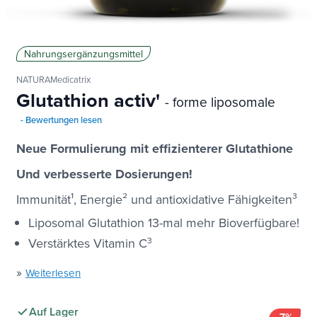
Nahrungsergänzungsmittel
NATURAMedicatrix
Glutathion activ'
- forme liposomale
- Bewertungen lesen
Neue Formulierung mit effizienterer Glutathione
Und verbesserte Dosierungen!
Immunität
¹,
Energie
²
und antioxidative Fähigkeiten
³
Liposomal Glutathion 13-mal mehr Bioverfügbare!
Verstärktes Vitamin C
3
»
Weiterlesen
Auf Lager
-7%