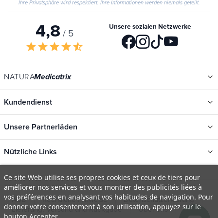
Ihre Privatsphäre wird respektiert. Ihre Informationen werden niemals geteilt.
4,8
Unsere sozialen Netzwerke
/ 5
star
star
star
star
star_half
NATURA
Medicatrix
Kundendienst
Unsere Partnerläden
Nützliche Links
Kategorien
Ce site Web utilise ses propres cookies et ceux de tiers pour
améliorer nos services et vous montrer des publicités liées à
Neu
vos préférences en analysant vos habitudes de navigation. Pour
AGB
Rechtliche Hinweise
Datenschutzerklärung
Promotions
donner votre consentement à son utilisation, appuyez sur le
Lieferung, Versand und Rückgabe
Über uns
FAQ
bouton Accepter.