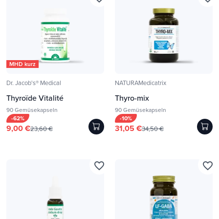
MHD kurz
Dr. Jacob's® Medical
NATURAMedicatrix
Thyroïde Vitalité
Thyro-mix
90 Gemüsekapseln
90 Gemüsekapseln
-62%
-10%
9,00 €
31,05 €
23,60 €
34,50 €
favorite_border
favorite_border