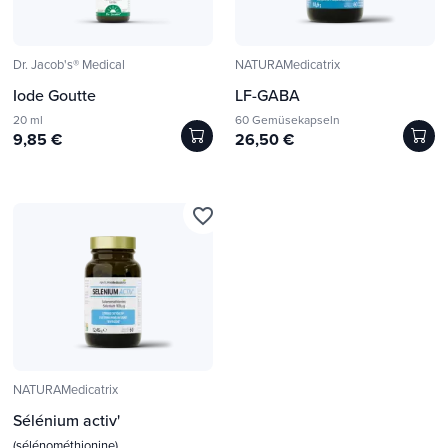
Dr. Jacob's® Medical
NATURAMedicatrix
Iode Goutte
LF-GABA
20 ml
60 Gemüsekapseln
9,85 €
26,50 €
favorite_border
NATURAMedicatrix
Sélénium activ'
(sélénométhionine)