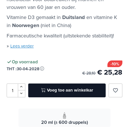
instabiliteit en spierzwakte. Falls zijn een
risicofactor voor botbreuken bij mannen en
vrouwen van 60 jaar en ouder.
Vitamine D3 gemaakt in
Duitsland
en vitamine K
in
Noorwegen
(niet in China)
Farmaceutische kwaliteit (uitstekende stabiliteit)!
»
Lees verder
Op voorraad
-10%
THT :
30-04-2028
€ 25,28
€ 28,10
Voeg toe aan winkelkar
favorite_border