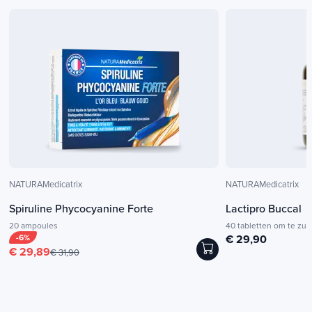
NATURAMedicatrix
NATURAMedicatrix
Spiruline Phycocyanine Forte
Lactipro Buccal
20 ampoules
40 tabletten om te zui
-6%
€ 29,90
€ 29,89
€ 31,90