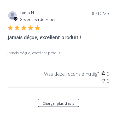
Dat
Lydia N.
30/10/25
de
Geverifieerde koper
publ
Jamais déçue, excellent produit !
Jamais déçue, excellent produit !
Was deze recensie nuttig?
0
0
Charger plus d'avis