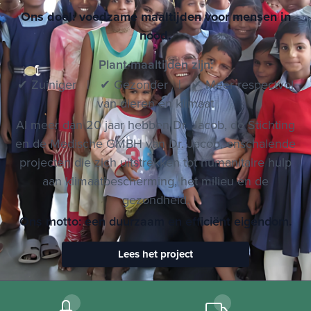
Dr. Jacob's Foundation
Ons doel: voedzame maaltijden voor mensen in
nood.
Plant-maaltijden zijn:
✔ Zuiniger | ✔ Gezonder | ✔ Meer respectvol
van dieren en klimaat
Al meer dan 20 jaar hebben Dr. Jacob, de Stichting
en de Medische GMBH van Dr. Jacob, onschalende
projecten die zich uitstrekken tot humanitaire hulp
aan klimaatbescherming, het milieu en de
gezondheid.
Ons motto: een duurzaam en efficiënt eigendom.
Lees het project