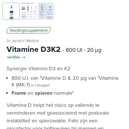
Voedingssupplement
Dr. Jacob's® Medical
Vitamine D3K2
- 800 UI - 20 µg
vérifiés →
Synergie Vitamins D3 en K2
800 U.I. van
1
Vitamine D & 20 μg van
1
Vitamine
K (MK-7)
In 1 druppel!
Frame
en
spieren
normale
1
Vitamine D helpt het risico op vallende te
verminderen met geassocieerd met posturale