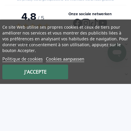
Uw privacy wordt gerespecteerd. Uw informatie wordt nooit gedeeld.
4,8
Onze sociale netwerken
/ 5
Ce site Web utilise ses propres cookies et ceux de tiers pour
améliorer nos services et vous montrer des publicités liées à
star
star
star
star
star_half
vos préférences en analysant vos habitudes de navigation. Pour
donner votre consentement à son utilisation, appuyez sur le
bouton Accepter.
NATURA
Medicatrix
Politique de cookies
Cookies aanpassen
Klantenservice
J'ACCEPTE
Onze partnerwinkels
Nuttige links
Mon panier
Service client
Log in
Categorieën
Nieuwe
AVV
Legal notice
Privacybeleid
Promotions