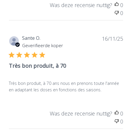
immuniteit.
De kracht alleen kan de behoeften van vitamine
Was deze recensie nuttig?
0
D. de belangrijkste voedselbronnen (vette vis,
0
eieren) niet dekken, zijn niet talrijk en / of niet
voldoende geconsumeerd. Bovendien
voorkomen vele andere factoren een goede
Dat
Sante O.
16/11/25
assimilatie of optimale natuurlijke vitamine D-
de
Geverifieerde koper
synthese (atmosferische vervuiling, gebruik van
publ
zonneschermen, gebrek aan buitenactiviteiten,
Très bon produit, à 70
enz.).
Très bon produit, à 70 ans nous en prenons toute l'année
en adaptant les doses en fonctions des saisons.
Was deze recensie nuttig?
0
0