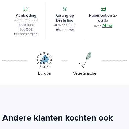
20 ml (± 600 druppels)
Aanbieding
Korting op
Paiement en 2x
bestelling
ou 3x
àpd 35€ bij een
afhaalpunt
-10%
dès 150€
Alma
avec
àpd 50€
-5%
dès 75€
thuisbezorging
Europa
Vegetarische
Andere klanten kochten ook