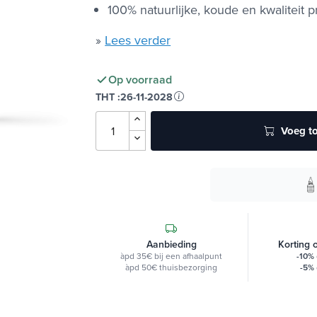
100% natuurlijke, koude en kwaliteit
»
Lees verder
Op voorraad
THT :
26-11-2028
Voeg to
Aanbieding
Korting 
àpd 35€ bij een afhaalpunt
-10%
àpd 50€ thuisbezorging
-5%