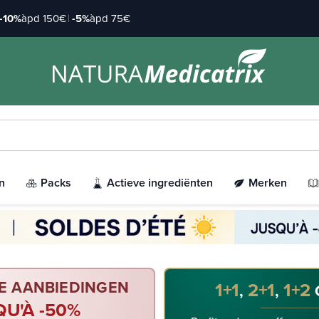
-10%
àpd 150€
|
-5%
àpd 75€
n
Packs
Actieve ingrediënten
Merken
E AANBIEDINGEN
1+1
2+1
1+2
,
,
QU'À -50%