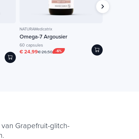
NATURAMedicatrix
Dr. Jacob's® Medical
Omega-7 Argousier
Chi-Tea
60 capsules
180g
€ 24,99
-6%
€ 21,01
-
€ 26,50
€ 23,35
van Grapefruit-glitch-
n.