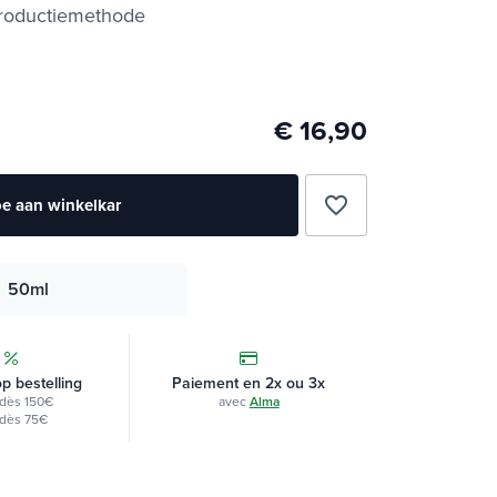
 productiemethode
€ 16,90
favorite_border
e aan winkelkar
50ml
op bestelling
Paiement en 2x ou 3x
dès 150€
avec
Alma
dès 75€