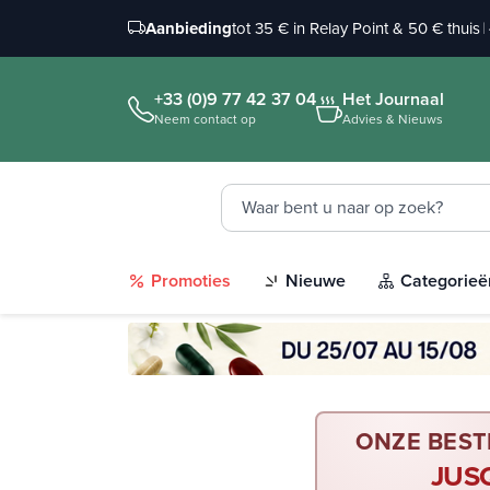
Aanbieding
tot 35 € in Relay Point & 50 € thuis
|
+33 (0)9 77 42 37 04
Het Journaal
Neem contact op
Advies & Nieuws
Promoties
Nieuwe
Categorieë
ONZE BEST
JUS