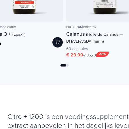
edicatrix
NATURAMedicatrix
a 3 +
Calanus
(Epax®)
(Huile de Calanus —
DHA/EPA/SDA marin)
0
60 capsules
€ 29,90
-16%
€ 35,70
Citro + 1200 is een voedingssupplement 
extract aanbevolen in het dagelijks leve