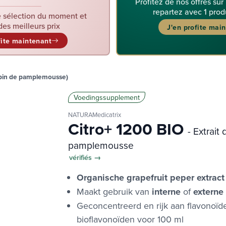
Profitez de nos offres sur
repartez avec 1 prod
 sélection du moment et
des meilleurs prix
J'en profite mai
fite maintenant
pépin de pamplemousse)
Voedingssupplement
NATURAMedicatrix
Citro+ 1200 BIO
- Extrait
pamplemousse
vérifiés →
Organische grapefruit peper extract
Maakt gebruik van
interne
of
externe
Geconcentreerd en rijk aan flavonoïd
bioflavonoïden voor 100 ml