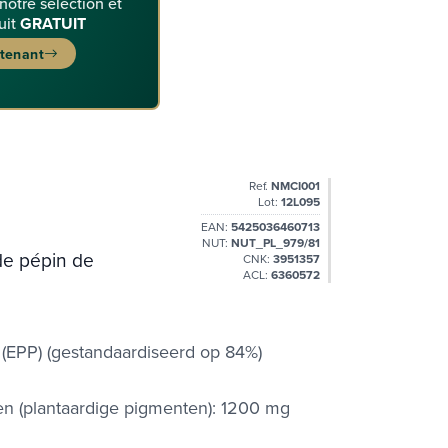
 notre sélection et
uit
GRATUIT
ntenant
Ref.
NMCI001
Lot:
12L095
EAN:
5425036460713
NUT:
NUT_PL_979/81
 de pépin de
CNK:
3951357
ACL:
6360572
(EPP) (gestandaardiseerd op 84%)
en (plantaardige pigmenten): 1200 mg