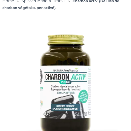
Home
Spijsvertering & Transit
Charbon activ' (Gélules de
charbon végétal super activé)
Prof