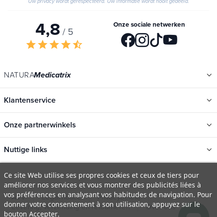
Uw privacy wordt gerespecteerd. Uw informatie wordt nooit gedeeld.
4,8
Onze sociale netwerken
/ 5
star
star
star
star
star_half
NATURA
Medicatrix
Klantenservice
Onze partnerwinkels
Nuttige links
Ce site Web utilise ses propres cookies et ceux de tiers pour
améliorer nos services et vous montrer des publicités liées à
Categorieën
vos préférences en analysant vos habitudes de navigation. Pour
Nieuwe
donner votre consentement à son utilisation, appuyez sur le
AVV
Legal notice
Privacybeleid
bouton Accepter.
Promotions