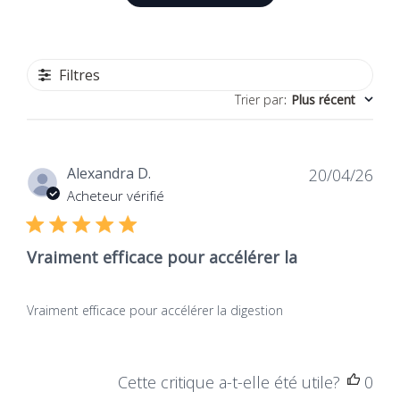
Écrire un avis
uw spijsverteringscomfort dankzij de
Veganistisch
hoogwaardige groentegalinhoud. Adopteer het
en voel het verschil op dagelijkse basis. Waarom
wachten om je goed te voelen?
Producttype
Filtres
Voedingssupplement
Trier par
:
Plus récent
Type therapie
Dat
Alexandra D.
20/04/26
de
Kruidenmedicijn
Acheteur vérifié
publ
Vraiment efficace pour accélérer la
Intolerantie
Hulpstof
Vraiment efficace pour accélérer la digestion