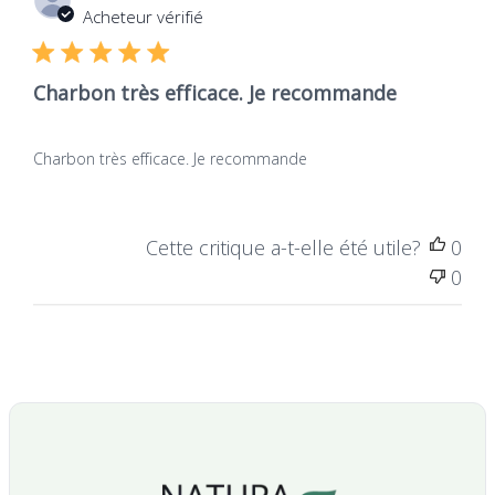
Dat
Sylvie D.
30/04/25
de
Acheteur vérifié
publ
Charbon très efficace. Je recommande
Charbon très efficace. Je recommande
Cette critique a-t-elle été utile?
0
0