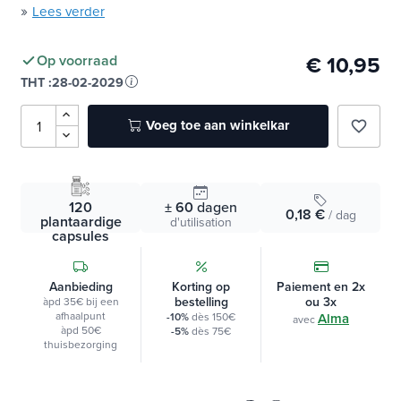
capsules gemakkelijk te consumeren
»
Lees verder
€ 10,95
Op voorraad
THT :
28-02-2029
Voeg toe aan winkelkar
favorite_border
120
± 60
dagen
0,18 €
/ dag
plantaardige
d'utilisation
capsules
Aanbieding
Korting op
Paiement en 2x
bestelling
ou 3x
àpd 35€ bij een
afhaalpunt
-10%
dès 150€
Alma
avec
àpd 50€
-5%
dès 75€
thuisbezorging