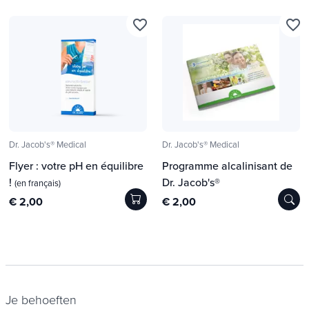
favorite_border
favorite_border
Dr. Jacob's® Medical
Dr. Jacob's® Medical
Flyer : votre pH en équilibre
Programme alcalinisant de
!
Dr. Jacob's®
(en français)
€ 2,00
€ 2,00
Je behoeften