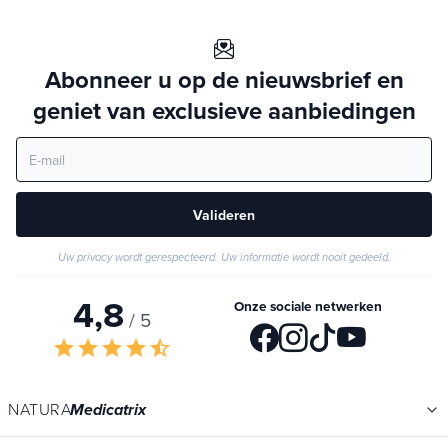
Abonneer u op de nieuwsbrief en
geniet van exclusieve aanbiedingen
Valideren
Uw privacy wordt gerespecteerd. Uw informatie wordt nooit gedeeld.
4,8
Onze sociale netwerken
/ 5
star
star
star
star
star_half
NATURA
Medicatrix