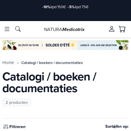
-10%
àpd 150€
|
-5%
àpd 75€
NATURA
Medicatrix
ve ingrediënten
ve ingrediënten
Merken
Merken
Home
Catalogi / boeken / documentaties
Catalogi / boeken /
documentaties
2 producten
Sorteren op:
Filtreren