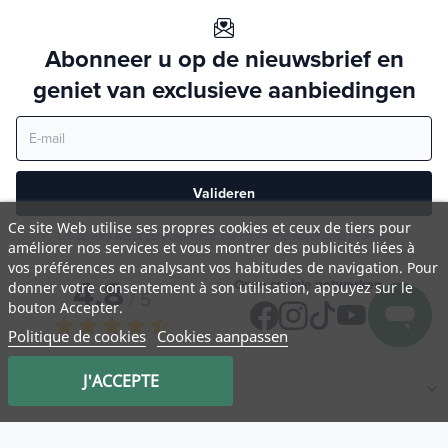
Abonneer u op de nieuwsbrief en
geniet van exclusieve aanbiedingen
Valideren
Ce site Web utilise ses propres cookies et ceux de tiers pour
Uw privacy wordt gerespecteerd. Uw informatie wordt nooit gedeeld.
améliorer nos services et vous montrer des publicités liées à
vos préférences en analysant vos habitudes de navigation. Pour
4,8
Onze sociale netwerken
donner votre consentement à son utilisation, appuyez sur le
/ 5
bouton Accepter.
star
star
star
star
star_half
Politique de cookies
Cookies aanpassen
J'ACCEPTE
NATURA
Medicatrix
Klantenservice