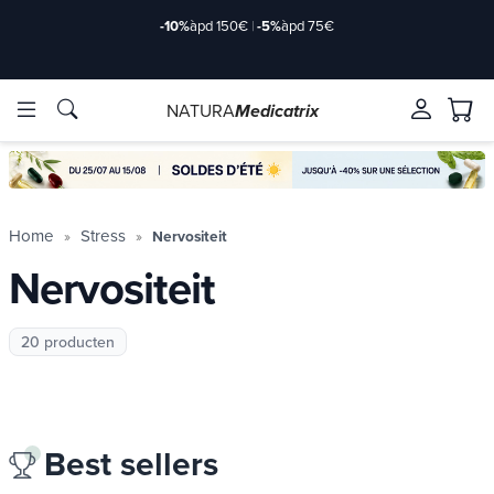
-10%
àpd 150€
|
-5%
àpd 75€
NATURA
Medicatrix
ve ingrediënten
ve ingrediënten
Merken
Merken
Home
Stress
Nervositeit
Nervositeit
20 producten
Best sellers