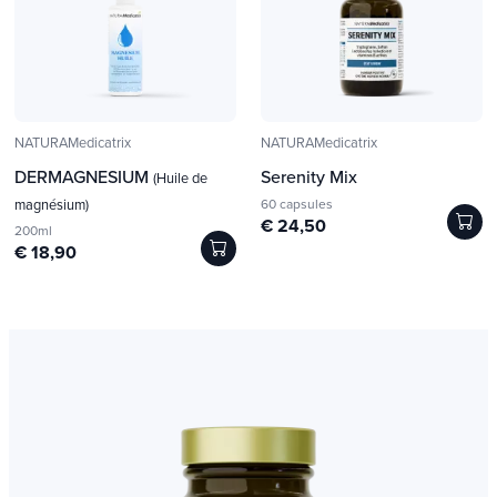
NATURAMedicatrix
NATURAMedicatrix
DERMAGNESIUM
Serenity Mix
(Huile de
magnésium)
60 capsules
€ 24,50
200ml
€ 18,90