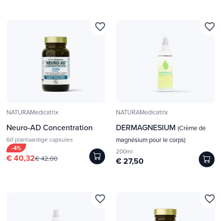
favorite_border
favorite_border
NATURAMedicatrix
NATURAMedicatrix
Neuro-AD Concentration
DERMAGNESIUM
(Crème de
60 plantaardige capsules
magnésium pour le corps)
-4%
200ml
€ 40,32
€ 42,00
€ 27,50
favorite_border
favorite_border