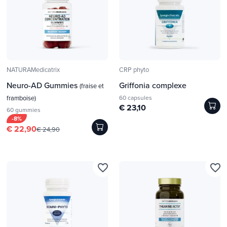
NATURAMedicatrix
CRP phyto
Neuro-AD Gummies
Griffonia complexe
(fraise et
framboise)
60 capsules
€ 23,10
60 gummies
-8%
€ 22,90
€ 24,90
favorite_border
favorite_border