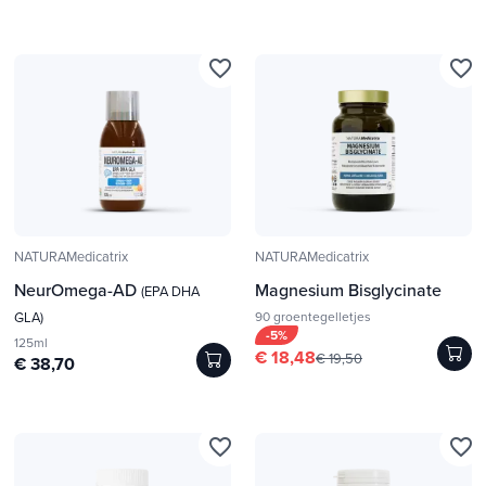
favorite_border
favorite_border
NATURAMedicatrix
NATURAMedicatrix
NeurOmega-AD
Magnesium Bisglycinate
(EPA DHA
GLA)
90 groentegelletjes
-5%
125ml
€ 18,48
€ 19,50
€ 38,70
favorite_border
favorite_border