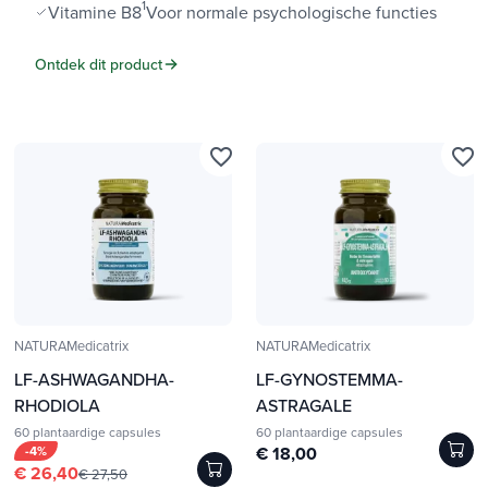
1
Vitamine B8
Voor normale psychologische functies
Ontdek dit product
favorite_border
favorite_border
NATURAMedicatrix
NATURAMedicatrix
LF-ASHWAGANDHA-
LF-GYNOSTEMMA-
RHODIOLA
ASTRAGALE
60 plantaardige capsules
60 plantaardige capsules
-4%
€ 18,00
€ 26,40
€ 27,50