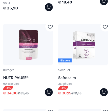
€ 18,40
50ml
€ 25,90
favorite_border
favorite_border
Nieuwe
nutrigée
SoriaBel
NUTRIPAUSE®
Safrocalm
90 capsules
36 gélules
-4%
-4%
€ 34,00
€ 30,15
€ 35,45
€ 31,45