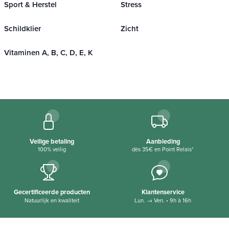
Sport & Herstel
Stress
Schildklier
Zicht
Vitaminen A, B, C, D, E, K
Veilige betaling
Aanbieding
100% veilig
dès 35€ en Point Relais*
Gecertificeerde producten
Klantenservice
Natuurlijk en kwaliteit
Lun. → Ven. • 9h à 16h