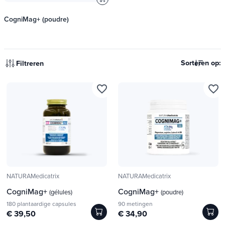
CogniMag+ (poudre)
Sorteren op:
Filtreren
favorite_border
favorite_border
NATURAMedicatrix
NATURAMedicatrix
CogniMag+
CogniMag+
(gélules)
(poudre)
180 plantaardige capsules
90 metingen
€ 39,50
€ 34,90