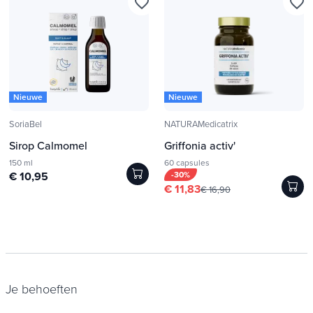
favorite_border
favorite_border
Nieuwe
Nieuwe
SoriaBel
NATURAMedicatrix
Sirop Calmomel
Griffonia activ'
150 ml
60 capsules
€ 10,95
-30%
€ 11,83
€ 16,90
Je behoeften