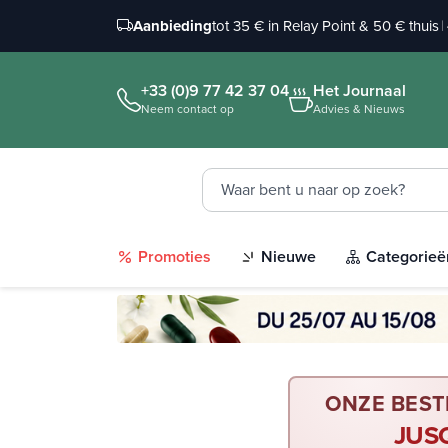
Aanbieding
tot 35 € in Relay Point & 50 € thuis
|
+33 (0)9 77 42 37 04
Het Journaal
Neem contact op
Advies & Nieuws
Promoties
Nieuwe
Categorieë
ONZE BEST
JUS