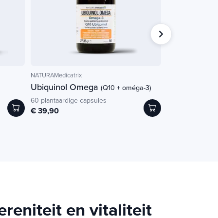
NATURAMedicatrix
NATURAMedicatrix
Ubiquinol Omega
PEA Calm Fort
(Q10 + oméga-3)
60 plantaardige capsules
30 plantaardige ca
€ 39,90
€ 28,70
€ 29,90
niteit en vitaliteit