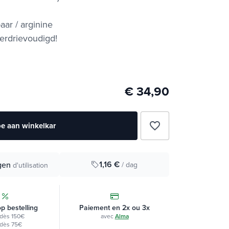
ar / arginine
verdrievoudigd!
€ 34,90
favorite_border
e aan winkelkar
1,16 €
gen
/ dag
d'utilisation
op bestelling
Paiement en 2x ou 3x
dès 150€
avec
Alma
dès 75€