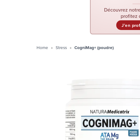
Découvrez notre
profitez 
J'en pro
Home
Stress
CogniMag+ (poudre)