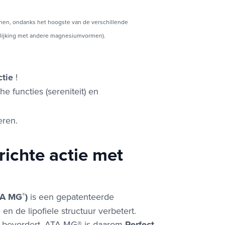
nen, ondanks het hoogste van de verschillende
lijking met andere magnesiumvormen).
ctie
!
 functies (sereniteit) en
eren.
erichte actie met
TA MG
®
)
is een gepatenteerde
 de lipofiele structuur verbetert.
n bevordert. ATA MG® is daarom
Perfect