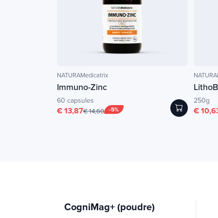
NATURAMedicatrix
NATURAM
Immuno-Zinc
Litho
60 capsules
250g
€ 13,87
-5%
€ 10,6
€ 14,60
CogniMag+ (poudre)