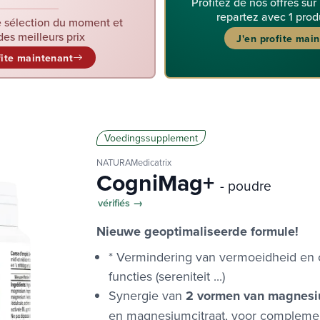
Profitez de nos offres sur
repartez avec 1 prod
 sélection du moment et
des meilleurs prix
J'en profite mai
fite maintenant
Voedingssupplement
NATURAMedicatrix
CogniMag+
- poudre
vérifiés →
Nieuwe geoptimaliseerde formule!
* Vermindering van vermoeidheid en 
functies (sereniteit ...)
Synergie van
2 vormen van magnes
en magnesiumcitraat, voor complemen