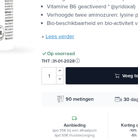
Vitamine B6 geactiveerd * (pyridoxal)
Verhoogde twee aminozuren: lysine pa
Bio-beschikbaarheid en bio-activiteit 
»
Lees verder
Op voorraad
THT :
31-01-2028
Voeg to
90 metingen
± 30
da
Aanbieding
Korting 
àpd 35€ bij een afhaalpunt
-10%
àpd 50€ thuisbezorging
-5%