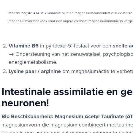
Met de laagste ATA MG®-inname blijft de magnesiumconcentratie in de herse
magnesiumvormen (ook voor een lagere element magnesiuminname in verge
Vitamine B6
in pyridoxal-5'-fosfaat voor een
snelle a
→ Ondersteuning van het zenuwstelsel, psychologische
energiemetabolisme.
Lysine paar / arginine
om magnesiumactie te verbet
Intestinale assimilatie en g
neuronen!
Bio-Beschikbaarheid: Magnesium Acetyl-Taurinate (A
magnesiumvorm die magnesium combineert met taurine en
Taurine is een aminozuur dat magnesiuminvoer in celle