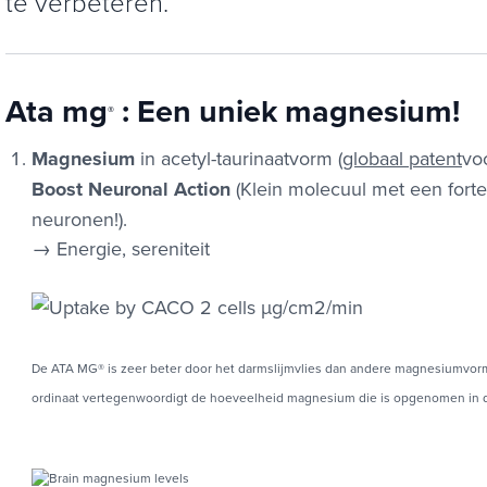
te verbeteren.
Ata mg
: Een uniek magnesium!
®
Magnesium
in acetyl-taurinaatvorm (
globaal patent
vo
Boost Neuronal Action
(Klein molecuul met een forte 
neuronen!).
→ Energie, sereniteit
De ATA MG® is zeer beter door het darmslijmvlies dan andere magnesiumvormen
ordinaat vertegenwoordigt de hoeveelheid magnesium die is opgenomen in 