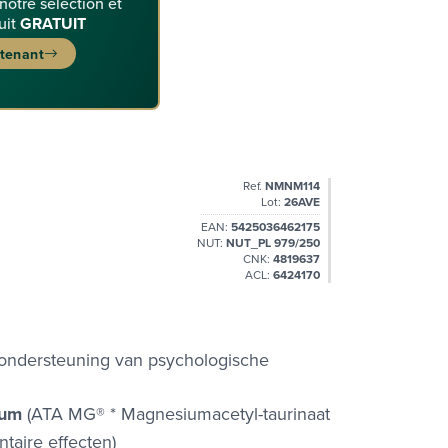
 notre sélection et
uit
GRATUIT
ntenant
Ref.
NMNM114
Lot:
26AVE
EAN:
5425036462175
NUT:
NUT_PL 979/250
CNK:
4819637
ACL:
6424170
ondersteuning van psychologische
ium
(ATA MG® * Magnesiumacetyl-taurinaat
taire effecten)