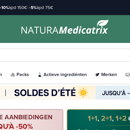
-10%
àpd 150€
|
-5%
àpd 75€
n
Packs
Actieve ingrediënten
Merken
E AANBIEDINGEN
1+1
2+1
1+2
,
,
QU'À -50%