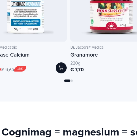
edicatrix
Dr. Jacob's® Medical
Base Calcium
Granamore
220g
3
-8%
€ 7,70
€ 11,60
Cognimag = magnesium = sere