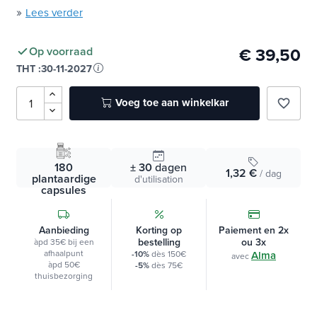
»
Lees verder
€ 39,50
Op voorraad
THT :
30-11-2027
Voeg toe aan winkelkar
favorite_border
180
± 30
dagen
1,32 €
/ dag
plantaardige
d'utilisation
capsules
Aanbieding
Korting op
Paiement en 2x
bestelling
ou 3x
àpd 35€ bij een
afhaalpunt
-10%
dès 150€
Alma
avec
àpd 50€
-5%
dès 75€
thuisbezorging