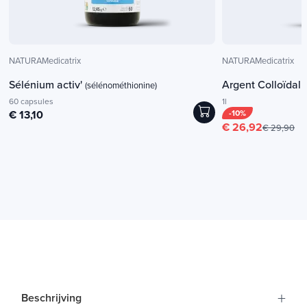
NATURAMedicatrix
NATURAMedicatrix
Sélénium activ'
Argent Colloïda
(sélénométhionine)
60 capsules
1l
€ 13,10
-10%
€ 26,92
€ 29,90
+
Beschrijving