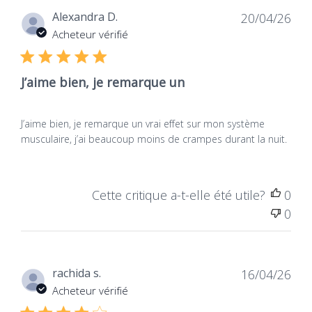
metabolisch actieve vorm van vitamine B6
Dat
Alexandra D.
20/04/26
(pyridoxal-5-fosfaat) die het toelaat
om de
de
Acheteur vérifié
Type therapie
snelheid van de actie te verhogen
in ons
publ
Nutrithérapie
lichaam. Andere supplementen gebruiken
J’aime bien, je remarque un
niet-actieve vitamine B6 in de vorm van
pyridoxine.
Intolerantie
Vitamine B6, zoals magnesium, bevordert een
J’aime bien, je remarque un vrai effet sur mon système
Glutenvrij
vermindering van vermoeidheid, terwijl
musculaire, j’ai beaucoup moins de crampes durant la nuit.
deelname aan normale psychologische
functies (sereniteit) ...
Voor wie?
Cette critique a-t-elle été utile?
0
0
Sportief
Cognimag presenteert een uitstekende
intracellulaire assimilatie (inbegrepen
neuronen)!
Dat
rachida s.
16/04/26
de
Acheteur vérifié
Verwaarloos uw
publ