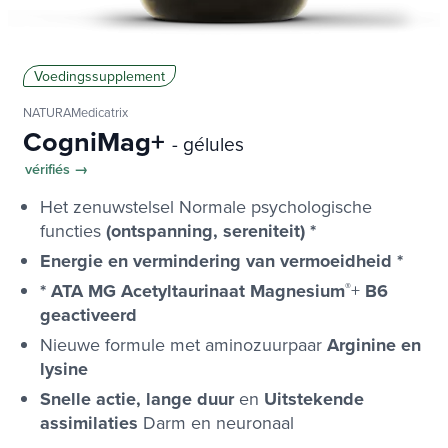
Voedingssupplement
NATURAMedicatrix
CogniMag+
- gélules
vérifiés →
Het zenuwstelsel
Normale psychologische
functies
(ontspanning, sereniteit) *
Energie en vermindering van vermoeidheid *
* ATA MG Acetyltaurinaat Magnesium
®
+
B6
geactiveerd
Nieuwe formule met aminozuurpaar
Arginine en
lysine
Snelle actie, lange duur
en
Uitstekende
assimilaties
Darm en neuronaal