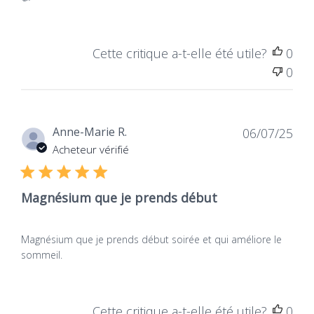
Onze verpakking in capsules
presenteert
dezelfde actieve componenten en effecten
dat
Cette critique a-t-elle été utile?
0
. Voor kinderen of
Onze poedervormige verpakking
0
volwassenen met moeite met het slikken van
capsules, is het beter om de
(±
Cognimag poeder
90 porties).
Dat
Anne-Marie R.
06/07/25
Merk op dat een cognimag + poedermeting
bij 2
de
Acheteur vérifié
capsules cognimag + capsules.
publ
Magnésium que je prends début
Magnésium que je prends début soirée et qui améliore le
sommeil.
Cette critique a-t-elle été utile?
0