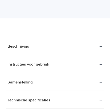
+
Beschrijving
+
Instructies voor gebruik
Gezond
cholesterolgehalte
&
2
+
Samenstelling
bescherming tegen
oxidatieve stress
*
1
+
Technische specificaties