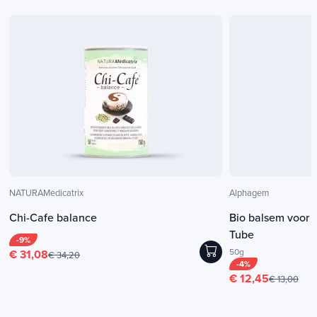
NATURAMedicatrix
Alphagem
Chi-Cafe balance
Bio balsem voor 
Tube
-9%
50g
€ 31,08
€ 34,20
-4%
€ 12,45
€ 13,00