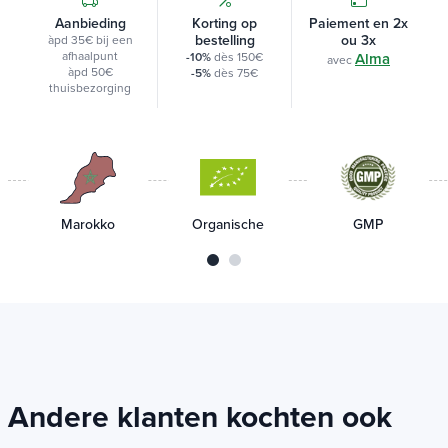
Aanbieding
Korting op
Paiement en 2x
bestelling
ou 3x
àpd 35€ bij een
afhaalpunt
-10%
dès 150€
Alma
avec
àpd 50€
-5%
dès 75€
thuisbezorging
Marokko
Organische
GMP
Andere klanten kochten ook