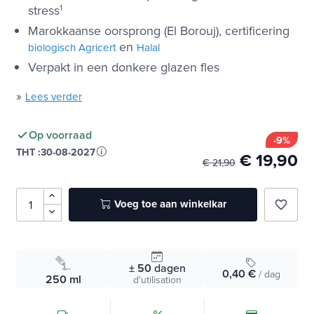
Beschermt uw bloedlipiden tegen oxidatieve
stress
1
Marokkaanse oorsprong (El Borouj), certificering
en
biologisch Agricert
Halal
Verpakt in een donkere glazen fles
»
Lees verder
Op voorraad
-9%
THT :
30-08-2027
€ 19,90
€ 21,90
Voeg toe aan winkelkar
favorite_border
± 50
dagen
0,40 €
/ dag
250 ml
d'utilisation