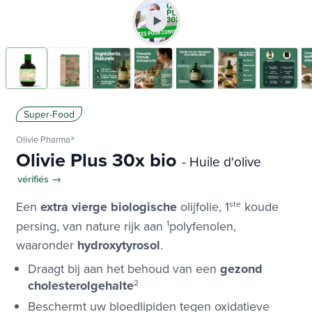
Super-Food
Olivie Pharma®
Olivie Plus 30x bio
- Huile d'olive
vérifiés →
Een
extra vierge biologische
olijfolie, 1
ste
koude
persing, van nature rijk aan
1
polyfenolen,
waaronder
hydroxytyrosol
.
Draagt bij aan het behoud van een
gezond
cholesterolgehalte
2