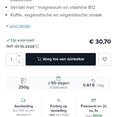
Met champignon reishi, acacia vezels en
kokosnoot
Verrijkt met * magnesium en vitamine B12
Koffie, veganistische en veganistische smaak
»
Lees verder
€ 30,70
Op voorraad
THT :
01-10-2028
Voeg toe aan winkelkar
favorite_border
± 50
dagen
0,61 €
/ dag
250g
d'utilisation
Aanbieding
Korting op
Paiement en 2x