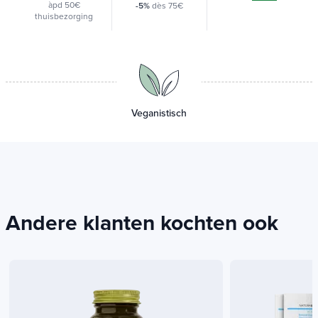
bestelling
ou 3x
àpd 35€ bij een
afhaalpunt
-10%
dès 150€
Alma
avec
àpd 50€
-5%
dès 75€
thuisbezorging
Veganistisch
Andere klanten kochten ook