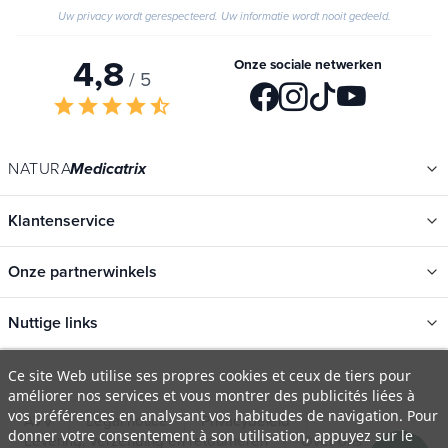
Valideren
Uw privacy wordt gerespecteerd. Uw informatie wordt nooit gedeeld.
4,8
Onze sociale netwerken
/ 5
star
star
star
star
star_half
NATURA
Medicatrix
Klantenservice
Onze partnerwinkels
Nuttige links
Ce site Web utilise ses propres cookies et ceux de tiers pour
améliorer nos services et vous montrer des publicités liées à
Categorieën
vos préférences en analysant vos habitudes de navigation. Pour
Nieuwe
donner votre consentement à son utilisation, appuyez sur le