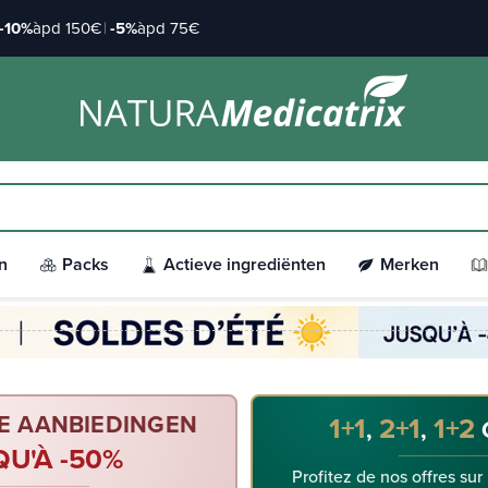
-10%
àpd 150€
|
-5%
àpd 75€
n
Packs
Actieve ingrediënten
Merken
E AANBIEDINGEN
1+1
2+1
1+2
,
,
QU'À -50%
Profitez de nos offres sur