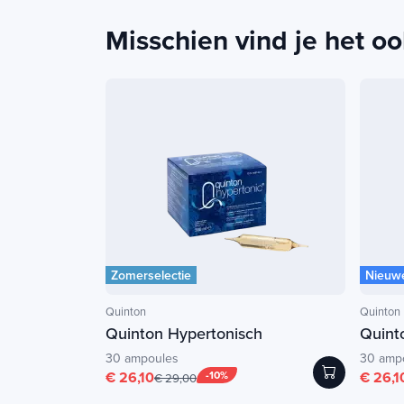
Misschien vind je het oo
Zomerselectie
Nieuw
Quinton
Quinton
Quinton Hypertonisch
Quinto
30 ampoules
30 amp
€ 26,10
-10%
€ 26,1
€ 29,00