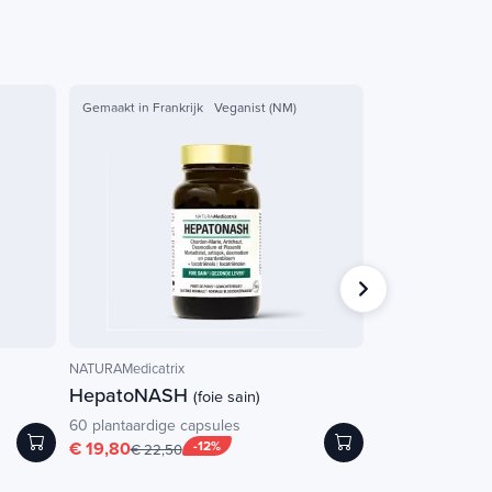
Gemaakt in Frankrijk
Veganist (NM)
NATURAMedicatrix
Quinton
HepatoNASH
Quinton isoto
(foie sain)
60 plantaardige capsules
100 ml
€ 19,80
-12%
€ 11,90
€ 22,50