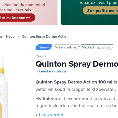
repartez avec 1 prod
 sélection du moment et
des meilleurs prix
J'en profite mai
fite maintenant
ar - Nagel
Quinton Spray Dermo Actie
Nieuw
Alleen online
Medisch apparaat
Quinton
Quinton Spray Dermo
- Lees beoordelingen
Quinton Spray Dermo Action 100 ml
is
water en koud microgefilterd zeewater.
Hydraterend, beschermend en verzacht
tegen invloeden van buitenaf en kan het
»
Lees verder