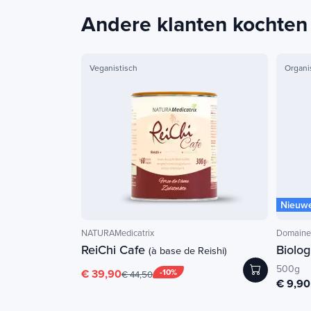
Andere klanten kochten
Veganistisch
Organi
Nieuw
NATURAMedicatrix
Domaine 
ReiChi Cafe
Biolo
(à base de Reishi)
500g
€ 39,90
-10%
€ 44,50
€ 9,90