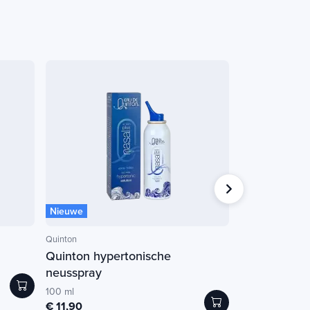
Nieuwe
Quinton
Quinton
Quinton hypertonische
Quinton pedia
neusspray
100 ml
€ 11,90
100 ml
€ 11,90