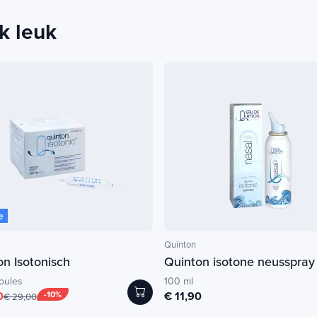
k leuk
e
Quinton
n Isotonisch
Quinton isotone neusspray
oules
100 ml
0
-10%
€ 11,90
€ 29,00