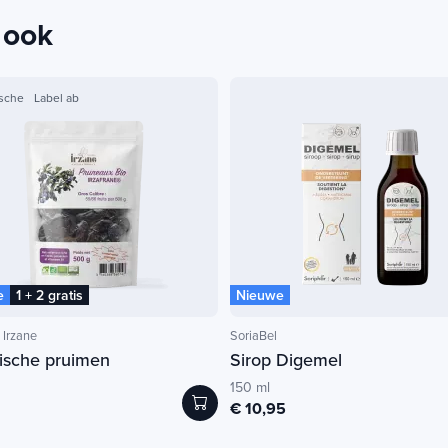
 ook
sche
Label ab
e
1 + 2 gratis
Nieuwe
Irzane
SoriaBel
gische pruimen
Sirop Digemel
150 ml
€ 10,95