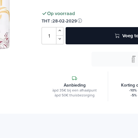
Op voorraad
THT :
28-02-2029
Voeg to
Aanbieding
Korting 
àpd 35€ bij een afhaalpunt
-10%
àpd 50€ thuisbezorging
-5%