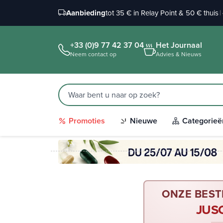
Aanbieding
tot 35 € in Relay Point & 50 € thuis
|
+33 (0)9 77 42 37 04
Het Journaal
Neem contact op
Advies & Nieuws
Promoties
Nieuwe
Categorieë
ONZE BEST
JUS