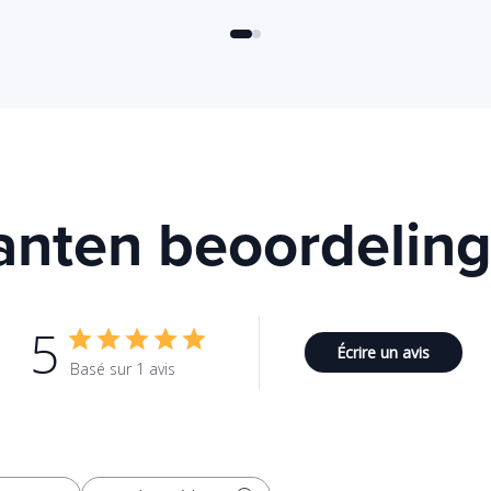
anten beoordelin
5
Écrire un avis
Basé sur 1 avis