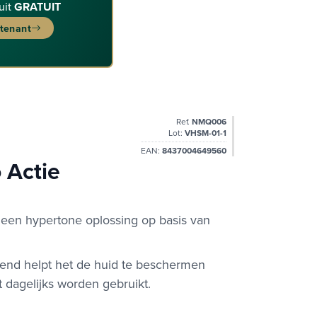
uit
GRATUIT
ntenant
Ref.
NMQ006
Lot:
VHSM-01-1
EAN:
8437004649560
 Actie
 een hypertone oplossing op basis van
end helpt het de huid te beschermen
 dagelijks worden gebruikt.