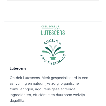
0
:
Idéal
Dentifrice Argile/Eau thermale - Citron Bio
pour ceux qui recherchent une protection
contre les caries tout en apaisant les gencives
Lutescens
fragiles. Il est particulièrement recommandé
Ontdek Lutescens, Merk gespecialiseerd in een
pour ceux souhaitant une action
aanvulling en natuurlijke zorg: organische
reminéralisante et cicatrisante grâce à l'argile
formuleringen, rigoureus geselecteerde
blanche et à l'eau thermale.
ingrediënten, efficiëntie en duurzaam welzijn