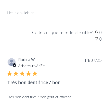
famille
Kies voor onze organische citroentandpasta en
het leven.
landbouw, gecertificeerd
Het is ook lekker. . .
door een onafhankelijke
ontdek de perfecte synergie tussen zorg, aard en
instantie volgens een
respect voor het milieu.
erkend lastenboek (bijv.
Het is ook lekker. . .
COSMOS)
Cette critique a-t-elle été utile?
0
0
le Dentifrice Argile/Eau thermale
Dentifrice Aloé Vera Natif Bio & Equitable - Menthe
Dat
Rodica W.
14/07/25
de
Acheteur vérifié
publ
Argile/Eau thermale - Citron Bio
Très bon dentifrice / bon
Très bon dentifrice / bon goût et efficace