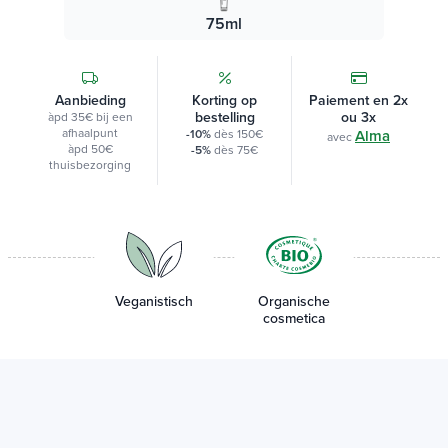
75ml
Aanbieding
Korting op
Paiement en 2x
bestelling
ou 3x
àpd 35€ bij een
afhaalpunt
-10%
dès 150€
Alma
avec
àpd 50€
-5%
dès 75€
thuisbezorging
Veganistisch
Organische
cosmetica