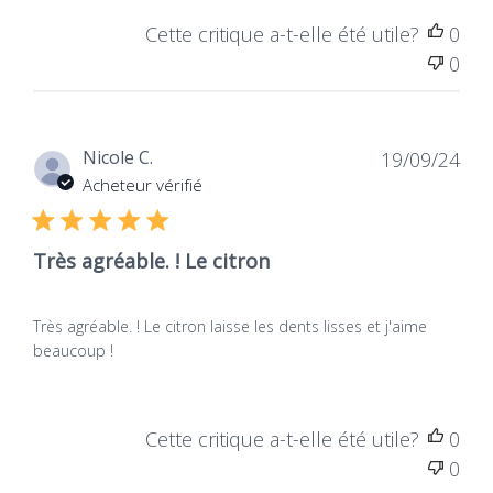
Cette critique a-t-elle été utile?
0
0
Dat
Nicole C.
19/09/24
de
Acheteur vérifié
publ
Aloé Vera Natif Bio & Equitable
Très agréable. ! Le citron
Très agréable. ! Le citron laisse les dents lisses et j'aime
beaucoup !
Cette critique a-t-elle été utile?
0