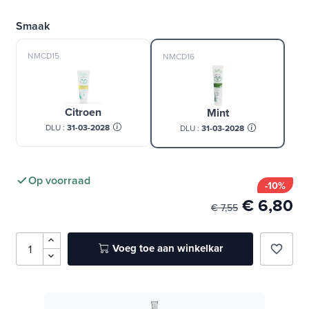
»
Lees verder
Smaak
NMCD15
NMCD16
Citroen
Mint
DLU :
31-03-2028
DLU :
31-03-2028
Op voorraad
-10%
€ 6,80
€ 7,55
Voeg toe aan winkelkar
favorite_border