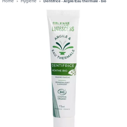
Home
Hygiëne
Dentifrice - Argile/Eau thermale - bio