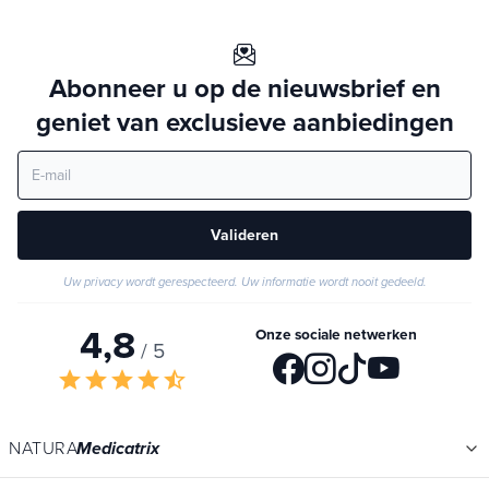
Abonneer u op de nieuwsbrief en
geniet van exclusieve aanbiedingen
Valideren
Uw privacy wordt gerespecteerd. Uw informatie wordt nooit gedeeld.
4,8
Onze sociale netwerken
/ 5
star
star
star
star
star_half
NATURA
Medicatrix