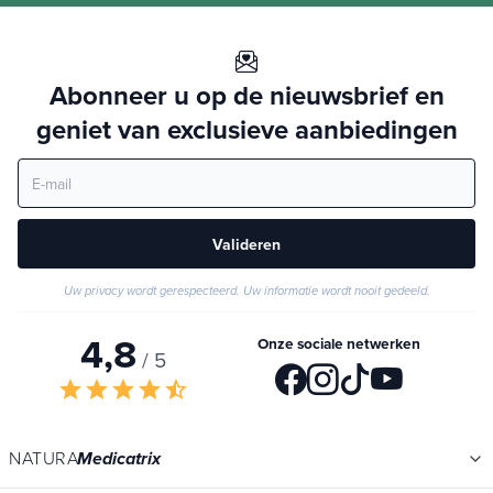
Natuurlijk en kwaliteit
Lun. → Ven. • 9h à 16h
Abonneer u op de nieuwsbrief en
geniet van exclusieve aanbiedingen
Valideren
Uw privacy wordt gerespecteerd. Uw informatie wordt nooit gedeeld.
4,8
Onze sociale netwerken
/ 5
star
star
star
star
star_half
NATURA