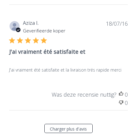
0
Dat
Aziza I.
18/07/16
de
Geverifieerde koper
publ
J'ai vraiment été satisfaite et
J'ai vraiment été satisfaite et la livraison trés rapide merci
Was deze recensie nuttig?
0
0