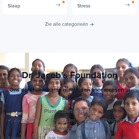
Slaap
Stress
Zie alle categorieën
Dr. Jacob's Foundation
Ons doel: voedzame maaltijden voor mensen in
nood.
Plant-maaltijden zijn:
✔ Zuiniger | ✔ Gezonder | ✔ Meer respectvol
van dieren en klimaat