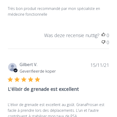
Très bon produit recommandé par
bloeddruk...
zie alle producten kalium
»
Très bon produit recommandé par mon spécialiste en
médecine fonctionnelle
Was deze recensie nuttig?
0
0
Dat
Gilbert V.
15/11/21
de
Geverifieerde koper
publ
L'élixir de grenade est excellent
L'élixir de grenade est excellent au goût. GranaProsan est