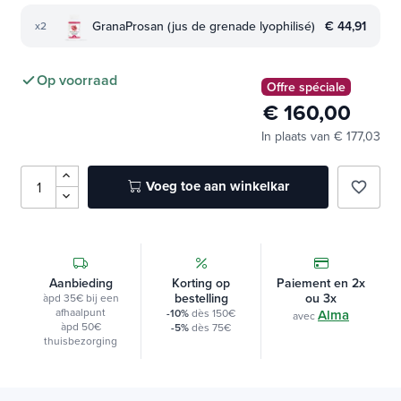
GranaProsan (jus de grenade lyophilisé)
€ 44,91
x2
Op voorraad
Offre spéciale
€ 160,00
In plaats van € 177,03
Voeg toe aan winkelkar
favorite_border
Aanbieding
Korting op
Paiement en 2x
bestelling
ou 3x
àpd 35€ bij een
afhaalpunt
-10%
dès 150€
Alma
avec
àpd 50€
-5%
dès 75€
thuisbezorging