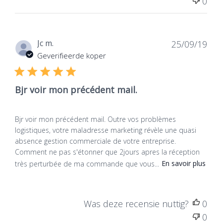
Was deze recensie nuttig?
0
0
Dat
Jc m.
25/09/19
de
Geverifieerde koper
publ
Bjr voir mon précédent mail.
Bjr voir mon précédent mail. Outre vos problèmes
logistiques, votre maladresse marketing révèle une quasi
absence gestion commerciale de votre entreprise.
Comment ne pas s'étonner que 2jours apres la réception
très perturbée de ma commande que vous...
En savoir plus
Was deze recensie nuttig?
0