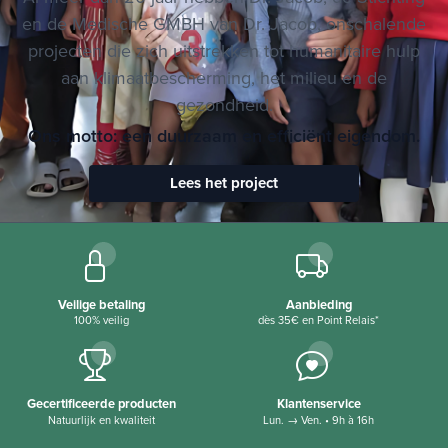
Al meer dan 20 jaar hebben Dr. Jacob, de Stichting
en de Medische GMBH van Dr. Jacob, onschalende
projecten die zich uitstrekken tot humanitaire hulp
aan klimaatbescherming, het milieu en de
gezondheid.
Ons motto: een duurzaam en efficiënt eigendom.
Lees het project
Veilige betaling
Aanbieding
100% veilig
dès 35€ en Point Relais*
Gecertificeerde producten
Klantenservice