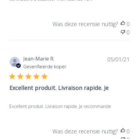
facile à prendre lors des déplacements. L'un et l'autre
contribuent à stabiliser mon taux de PSA.
Was deze recensie nuttig?
0
0
Dat
Jean-Marie R.
05/01/21
de
Geverifieerde koper
publ
Excellent produit. Livraison rapide. Je
Excellent produit. Livraison rapide. Je recommande