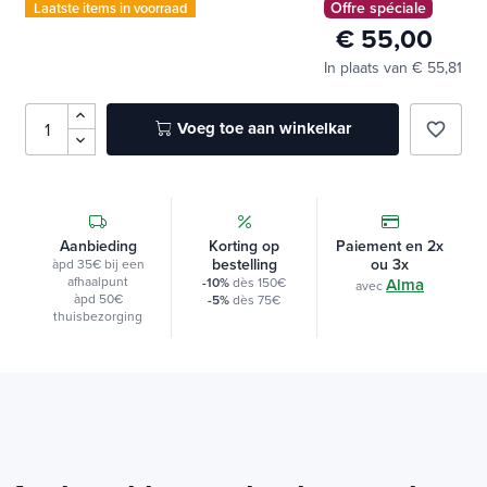
Offre spéciale
Laatste items in voorraad
€ 55,00
In plaats van € 55,81
Voeg toe aan winkelkar
favorite_border
Aanbieding
Korting op
Paiement en 2x
bestelling
ou 3x
àpd 35€ bij een
afhaalpunt
-10%
dès 150€
Alma
avec
àpd 50€
-5%
dès 75€
thuisbezorging