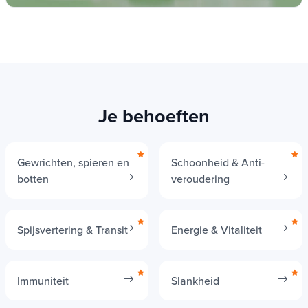
energiemetabolisme
1
.
Vitamine B1 die helpt een normale hartfunctie
2
.
Je behoeften
Gewrichten, spieren en
Schoonheid & Anti-
botten
veroudering
Spijsvertering & Transit
Energie & Vitaliteit
Immuniteit
Slankheid