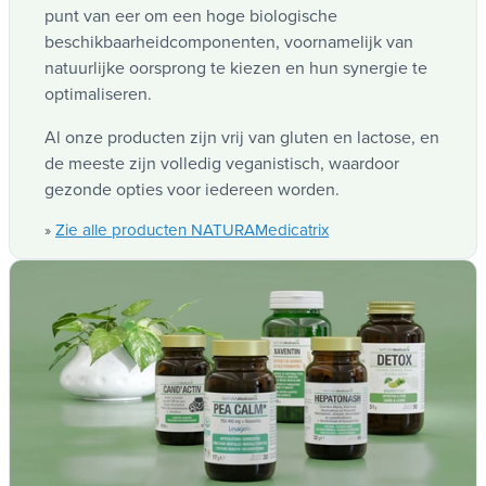
Coenzyme Q10, maar heeft veel groter
worden...
punt van eer om een hoge biologische
potentieel!
zie alle producten pyrroloquinoline quinone
beschikbaarheidcomponenten, voornamelijk van
»
(pqq)
natuurlijke oorsprong te kiezen en hun synergie te
optimaliseren.
Olivie plus 30x bio
Al onze producten zijn vrij van gluten en lactose, en
Een uitzonderlijke organische olijfolie, 30x rijkste
de meeste zijn volledig veganistisch, waardoor
polyfenolen hydroxytyrosol.
gezonde opties voor iedereen worden.
Deze helpen je cellen te beschermen tegen
Zie alle producten NATURAMedicatrix
»
oxiderende stress
3
.
De waarde van ORAC is 40.000 μmolte / g.
Ons anti-aging pakket wordt aanbevolen uit
quarantaine en al diegenen die dagelijks de
leiding geven over hun welzijn ...
Vitaminen B1, B2 en B3 Ingroeien in een normaal