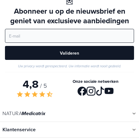
Abonneer u op de nieuwsbrief en
geniet van exclusieve aanbiedingen
Valideren
Uw privacy wordt gerespecteerd. Uw informatie wordt nooit gedeeld.
4,8
Onze sociale netwerken
/ 5
star
star
star
star
star_half
NATURA
Medicatrix
Klantenservice