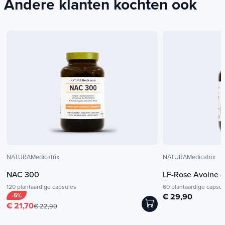
Andere klanten kochten ook
NATURAMedicatrix
NATURAMedicatrix
NAC 300
LF-Rose Avoine
(
120 plantaardige capsules
60 plantaardige capsul
-5%
€ 29,90
€ 21,70
€ 22,90