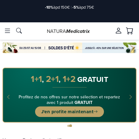
-10%
àpd 150€
|
-5%
àpd 75€
NATURA
Medicatrix
ve ingrediënten
ve ingrediënten
Merken
Merken
1+1
2+1
1+2
,
,
GRATUIT
Profitez de nos offres sur notre sélection et repartez
avec 1 produit
GRATUIT
J'en profite maintenant