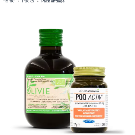
Home
Packs
Pack antiâge