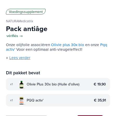
Voedingssupplement
NATURAMedicatrix
Pack antiâge
vérifiés →
Onze olijfolie associëren
Olivie plus 30x bio
en onze
Pqq
activ'
Voor een optimaal anti-vleugeleffect!
»
Lees verder
Dit pakket bevat
Olivie Plus 30x bio (Huile d'olive)
€ 19,90
x1
PQQ activ'
€ 35,91
x1