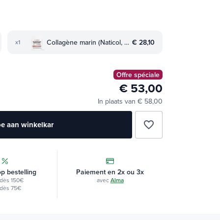
Collagène marin (Naticol, peptides 2000 Da)
€ 28,10
x1
Offre spéciale
€ 53,00
In plaats van € 58,00
favorite_border
e aan winkelkar
op bestelling
Paiement en 2x ou 3x
dès 150€
avec
Alma
dès 75€