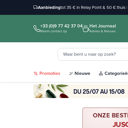
Aanbieding
tot 35 € in Relay Point & 50 € thuis
|
+33 (0)9 77 42 37 04
Het Journaal
Neem contact op
Advies & Nieuws
Promoties
Nieuwe
Categorieë
ONZE BEST
JUS