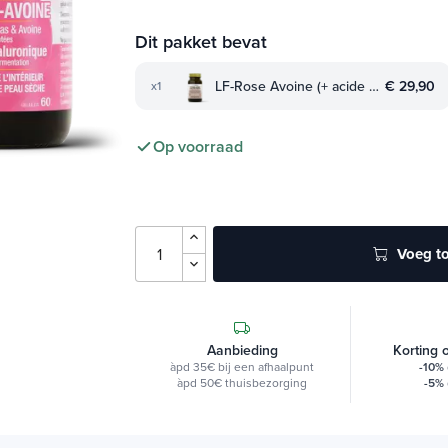
Dit pakket bevat
LF-Rose Avoine (+ acide hyaluronique)
€ 29,90
x1
Op voorraad
Voeg to
Aanbieding
Korting 
àpd 35€ bij een afhaalpunt
-10%
àpd 50€ thuisbezorging
-5%