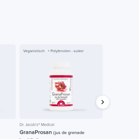
Veganistisch
+ Polyfenolen - suiker
Veganistisch
Dr. Jacob's® Medical
NATURAMedicatrix
GranaProsan
Folique activ'
(jus de grenade
(