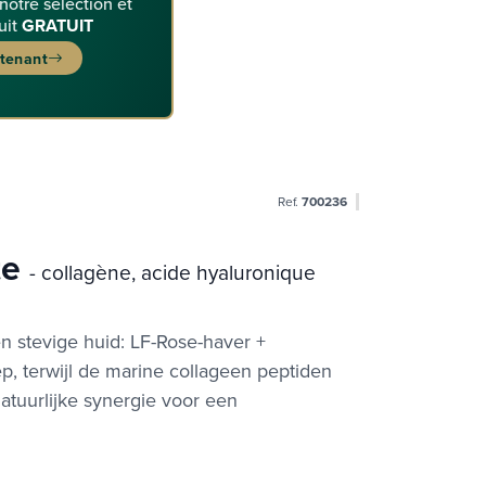
 notre sélection et
uit
GRATUIT
ntenant
Ref.
700236
te
- collagène, acide hyaluronique
 en stevige huid: LF-Rose-haver +
p, terwijl de marine collageen peptiden
natuurlijke synergie voor een