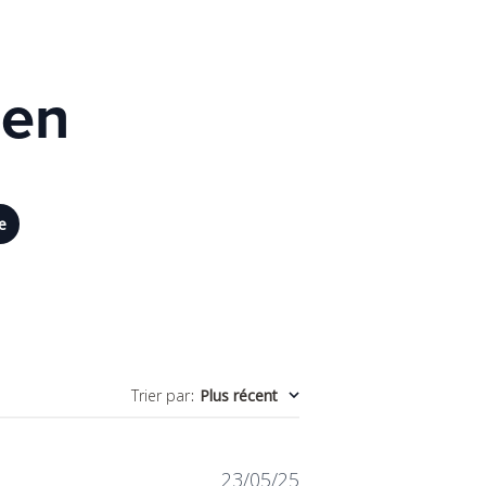
gen
e
Trier par
:
Plus récent
Date
23/05/25