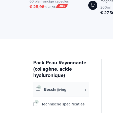
magnési
60 plantaardige capsules
€ 25,98
-10%
€ 28,90
200ml
€ 27,5
Pack Peau Rayonnante
(collagène, acide
hyaluronique)
Beschrijving
Technische specificaties