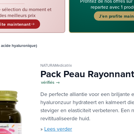
Profitez de nos offres sur
repartez avec 1 prod
 sélection du moment et
des meilleurs prix
J'en profite mai
fite maintenant
 acide hyaluronique)
NATURAMedicatrix
Pack Peau Rayonnan
vérifiés →
De perfecte alliantie voor een briljante
hyaluronzuur hydrateert en kalmeert die
steviger en elasticiteit verbeteren. Een 
revititualiseerde huid.
»
Lees verder