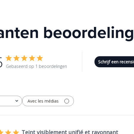
anten beoordelin
5
Schrijf een recensi
Gebaseerd op 1 beoordelingen
Avec les médias
Teint visiblement unifié et rayonnant