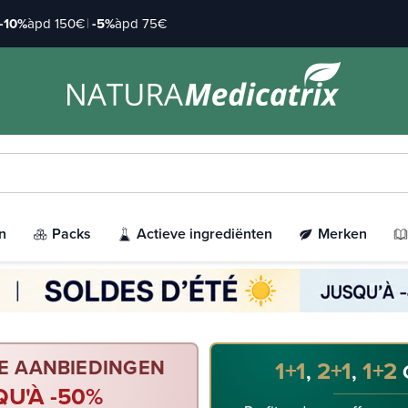
-10%
àpd 150€
|
-5%
àpd 75€
n
Packs
Actieve ingrediënten
Merken
E AANBIEDINGEN
1+1
2+1
1+2
,
,
QU'À -50%