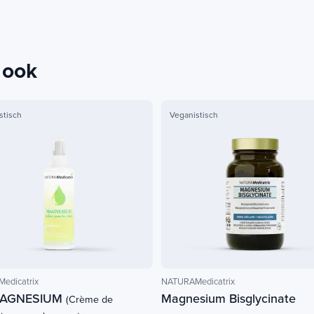
 ook
stisch
Veganistisch
edicatrix
NATURAMedicatrix
AGNESIUM
Magnesium Bisglycinate
(Crème de