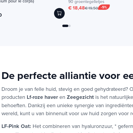
um pour le corps)
90 groentegelletjes
€ 18,48
-5%
€ 19,50
0
De perfecte alliantie voor ee
Droom je van felle huid, stevig en goed gehydrateerd? 
producten
Lf-roze haver
en
Zeegezicht
is het natuurlij
behoeften. Dankzij een unieke synergie van ingrediënte
wereld, kunt u van binnenuit voor uw huid zorgen voor res
LF-Pink Oat:
Het combineren van hyaluronzuur, * gefer