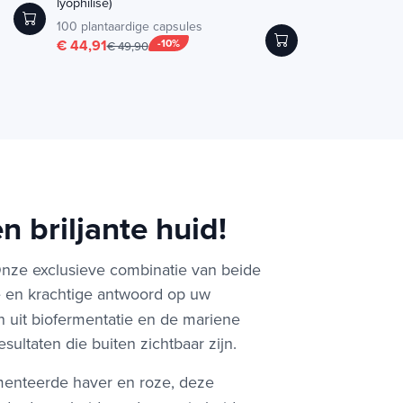
lyophilisé)
MTHF)
100 plantaardige capsules
60 plantaardige ca
€ 44,91
-10%
€ 21,50
€ 49,90
n briljante huid!
Onze exclusieve combinatie van beide
ke en krachtige antwoord op uw
n uit biofermentatie en de mariene
ultaten die buiten zichtbaar zijn.
menteerde haver en roze, deze