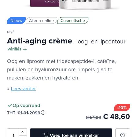
Nieuw
Alleen online
Cosmetische
ray.®
Anti-aging crème
- oog- en lipcontour
vérifiés →
Oog en liproom met tridecapeptide-1, cafeïne,
pullulen en hyaluronzuur om rimpels glad te
maken, zakken en hydrateren.
»
Lees verder
Op voorraad
-10%
THT :
01-01-2099
€ 48,60
€ 54,00
Voeg toe aan winkelkar
favorite_border