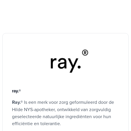
alle huidtypes, inclusief
Zeer gevoelige skins
.
Sterke punten
Target de oog- en lipcontour
Helpen om rimpels en fijne lijnen te
verminderen
Met tridecapeptide-1, arginine PCA en
hyaluronzuur
Met cafeïne voor zakken en donkere cirkels
Optisch opheffingseffect dankzij de pullulan
ray.®
0% parfum
Ray.®
Is een merk voor zorg geformuleerd door de
Geschikt voor een zeer gevoelige huid
Hilde NYS-apotheker, ontwikkeld van zorgvuldig
30 ml-formaat
geselecteerde natuurlijke ingrediënten voor hun
efficiëntie en tolerantie.