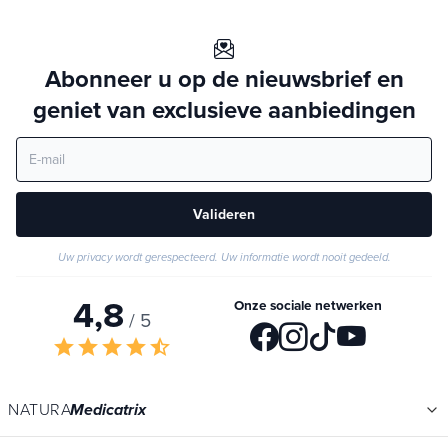
Abonneer u op de nieuwsbrief en
geniet van exclusieve aanbiedingen
Valideren
Uw privacy wordt gerespecteerd. Uw informatie wordt nooit gedeeld.
4,8
Onze sociale netwerken
/ 5
star
star
star
star
star_half
NATURA
Medicatrix