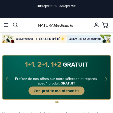
-10%
àpd 150€
|
-5%
àpd 75€
NATURA
Medicatrix
ve ingrediënten
ve ingrediënten
Merken
Merken
1+1
2+1
1+2
,
,
GRATUIT
Profitez de nos offres sur notre sélection et repartez
avec 1 produit
GRATUIT
J'en profite maintenant