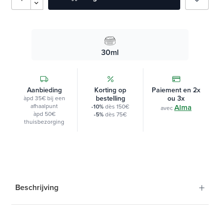
30ml
Aanbieding
Korting op
Paiement en 2x
bestelling
ou 3x
àpd 35€ bij een
afhaalpunt
-10%
dès 150€
Alma
avec
àpd 50€
-5%
dès 75€
thuisbezorging
+
Beschrijving