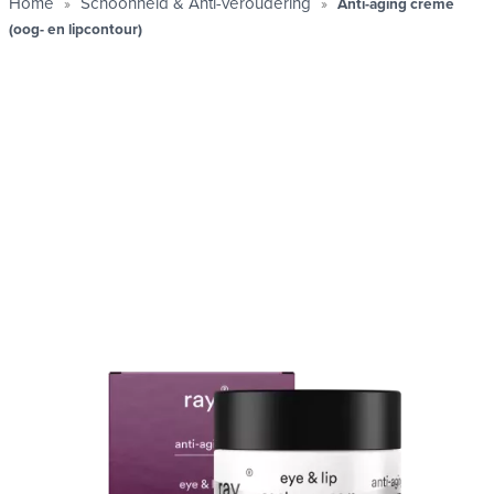
Home
Schoonheid & Anti-veroudering
Anti-aging crème
(oog- en lipcontour)