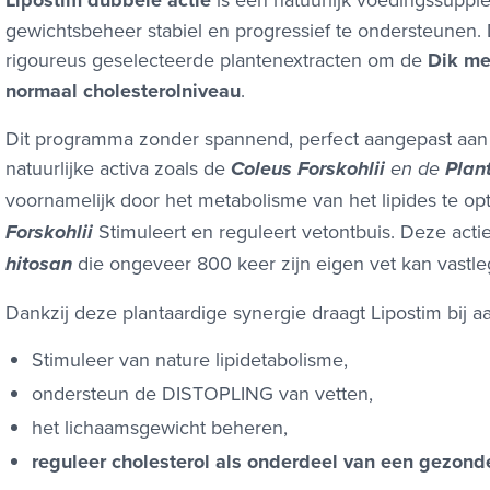
Lipostim dubbele actie
gewichtsbeheer stabiel en progressief te ondersteunen
rigoureus geselecteerde plantenextracten om de
Dik me
normaal cholesterolniveau
.
Dit programma zonder spannend, perfect aangepast aan 
natuurlijke activa zoals de
Coleus Forskohlii
en de
Plan
voornamelijk door het metabolisme van het lipides te op
Stimuleert en reguleert vetontbuis. Deze acti
Forskohlii
die ongeveer 800 keer zijn eigen vet kan vastl
hitosan
Dankzij deze plantaardige synergie draagt Lipostim bij a
Stimuleer van nature lipidetabolisme,
ondersteun de DISTOPLING van vetten,
het lichaamsgewicht beheren,
reguleer cholesterol als onderdeel van een gezonde