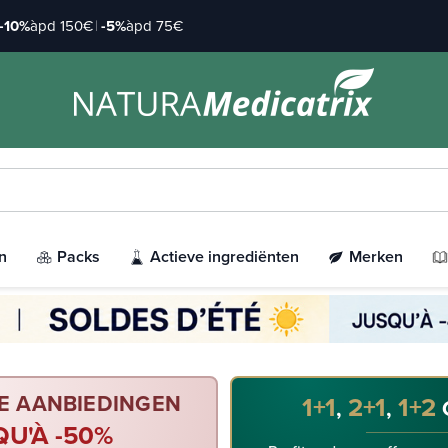
-10%
àpd 150€
|
-5%
àpd 75€
n
Packs
Actieve ingrediënten
Merken
E AANBIEDINGEN
1+1
2+1
1+2
,
,
QU'À -50%