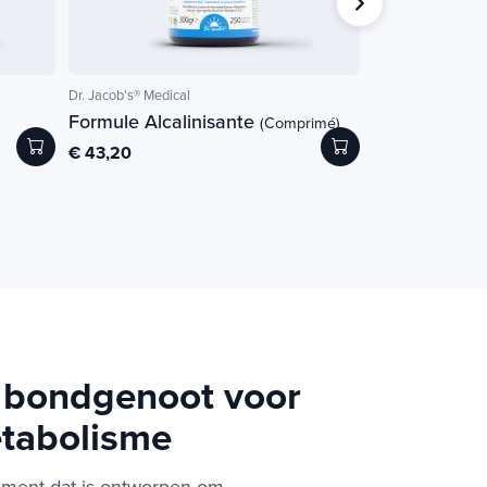
Dr. Jacob's® Medical
NATURAMedicatrix
Formule Alcalinisante
Hemorobee®
(Comprimé)
(
€ 43,20
20 g
€ 8,50
-1
€ 10,50
w bondgenoot voor
etabolisme
lement dat is ontworpen om