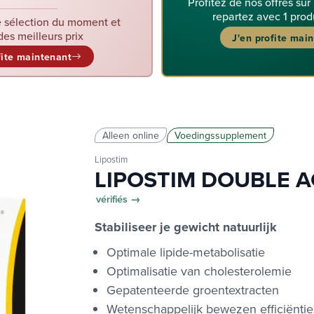
Profitez de nos offres sur
repartez avec 1 prod
 sélection du moment et
des meilleurs prix
J'en profite mai
fite maintenant
Alleen online
Voedingssupplement
Lipostim
LIPOSTIM DOUBLE 
vérifiés →
Stabiliseer je gewicht natuurlijk
Optimale lipide-metabolisatie
Optimalisatie van cholesterolemie
Gepatenteerde groentextracten
Wetenschappelijk bewezen efficiëntie