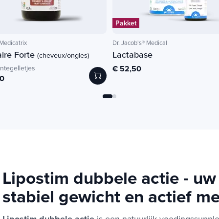
Pakket
edicatrix
Dr. Jacob's® Medical
aire Forte
Lactabase
(cheveux/ongles)
ntegelletjes
€ 52,50
00
Lipostim dubbele actie - u
stabiel gewicht en actief m
is een natuurlijk voedingssupp