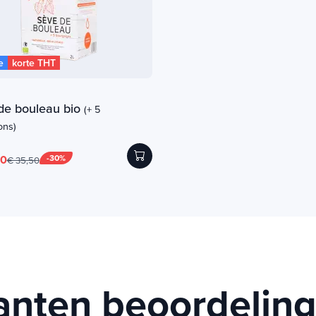
e
korte THT
de bouleau bio
(+ 5
ons)
00
-30%
€ 35,50
anten beoordelin