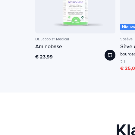
Nieuw
Dr. Jacob's® Medical
Sosève
Aminobase
Sève 
bourge
€ 23,99
2 L
€ 25,
Kl