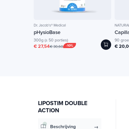
Dr. Jacob's® Medical
NATURAM
pHysioBase
Capill
300g (± 50 porties)
90 groe
€ 27,54
-10%
€ 20,
€ 30,60
LIPOSTIM DOUBLE
ACTION
Beschrijving