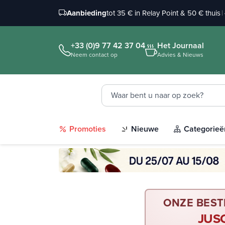
Aanbieding
tot 35 € in Relay Point & 50 € thuis
|
+33 (0)9 77 42 37 04
Het Journaal
Neem contact op
Advies & Nieuws
Promoties
Nieuwe
Categorieë
ONZE BEST
JUS