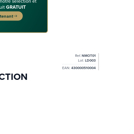
 notre sélection et
uit
GRATUIT
ntenant
Ref.
NMOT01
Lot:
LD003
EAN:
430000510004
ACTION