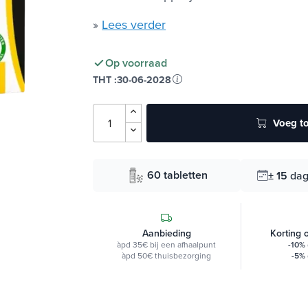
»
Lees verder
Op voorraad
THT :
30-06-2028
Voeg to
60 tabletten
± 15
da
Aanbieding
Korting 
àpd 35€ bij een afhaalpunt
-10%
àpd 50€ thuisbezorging
-5%