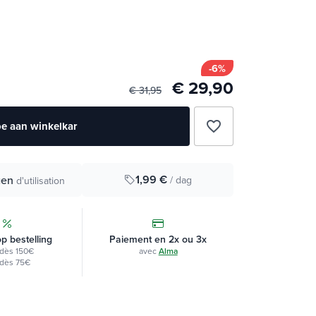
-6%
€ 29,90
€ 31,95
favorite_border
e aan winkelkar
1,99 €
gen
/ dag
d'utilisation
op bestelling
Paiement en 2x ou 3x
dès 150€
avec
Alma
dès 75€