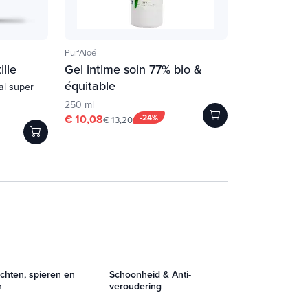
Pur'Aloé
ille
Gel intime soin 77% bio &
équitable
al super
250 ml
€ 10,08
-24%
€ 13,20
chten, spieren en
Schoonheid & Anti-
n
veroudering