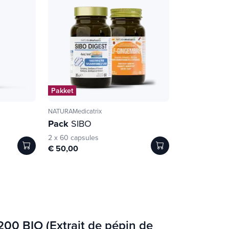
Pakket
NATURAMedicatrix
Pack
SIBO
2 x 60 capsules
€ 50,00
1200 BIO (Extrait de pépin de