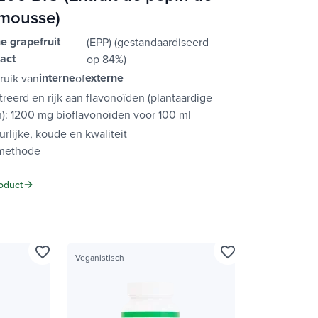
mousse)
e grapefruit
(EPP) (gestandaardiseerd
ract
op 84%)
interne
externe
ruik van
of
eerd en rijk aan flavonoïden (plantaardige
): 1200 mg bioflavonoïden voor 100 ml
rlijke, koude en kwaliteit
emethode
oduct
favorite_border
favorite_border
Veganistisch