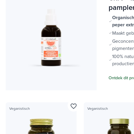
pample
Organisch
peper ext
Maakt geb
Geconcentr
pigmenten
100% natuu
producti
Ontdek dit pr
favorite_border
Veganistisch
Veganistisch