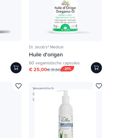
Dr. Jacob's® Medical
Huile d'origan
60 veganistische capsules
€ 25,00
-21%
€ 31,60
favorite_border
favorite_border
Veganistisch
Organische cosmetica
Cosmos Organic