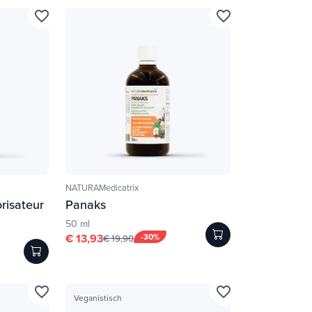
favorite_border
favorite_border
NATURAMedicatrix
risateur
Panaks
50 ml
€ 13,93
-30%
€ 19,90
favorite_border
favorite_border
Veganistisch