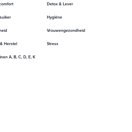
comfort
Detox & Lever
suiker
Hygiëne
heid
Vrouwengezondheid
 & Herstel
Stress
nen A, B, C, D, E, K