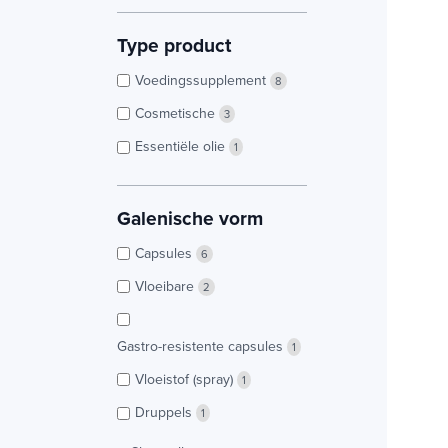
Type product
Voedingssupplement
8
Cosmetische
3
Essentiële olie
1
Galenische vorm
Capsules
6
Vloeibare
2
Gastro-resistente capsules
1
Vloeistof (spray)
1
Druppels
1