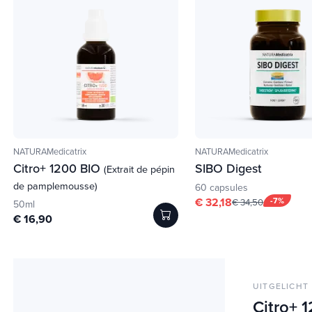
NATURAMedicatrix
NATURAMedicatrix
Citro+ 1200 BIO
SIBO Digest
(Extrait de pépin
de pamplemousse)
60 capsules
€ 32,18
-7%
€ 34,50
50ml
€ 16,90
UITGELICHT
Citro+ 