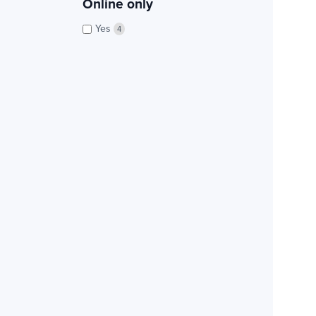
Online only
Yes
4