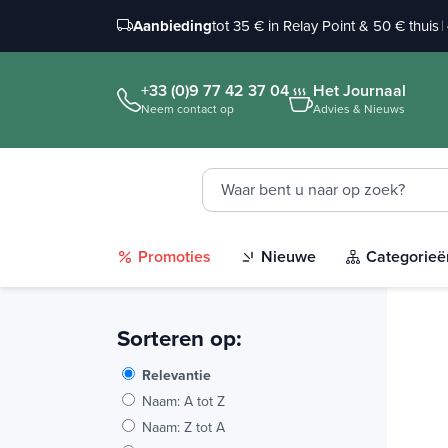
Aanbieding
tot 35 € in Relay Point & 50 € thuis
|
+33 (0)9 77 42 37 04
Het Journaal
Neem contact op
Advies & Nieuws
Promoties
Nieuwe
Categorieë
Sorteren op:
Relevantie
Naam: A tot Z
Naam: Z tot A