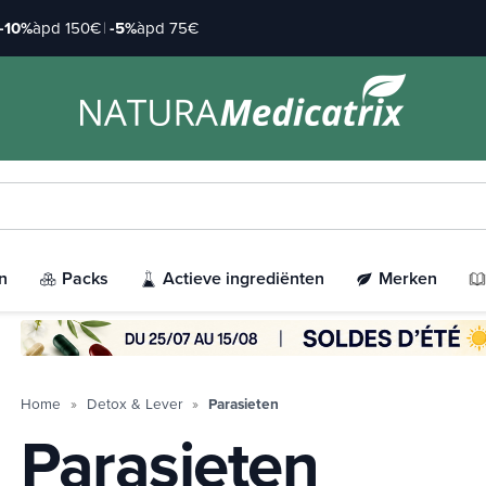
-10%
àpd 150€
|
-5%
àpd 75€
n
Packs
Actieve ingrediënten
Merken
Home
Detox & Lever
Parasieten
Parasieten