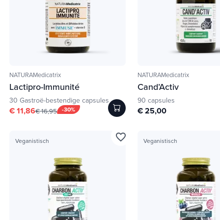
NATURAMedicatrix
NATURAMedicatrix
Lactipro-Immunité
Cand’Activ
30 Gastroë-bestendige capsules
90 capsules
€ 11,86
-30%
€ 25,00
€ 16,95
favorite_border
Veganistisch
Veganistisch