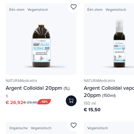
favorite_border
Één stem
Veganistisch
Één stem
Veganistisch
NATURAMedicatrix
NATURAMedicatrix
Argent Colloïdal 20ppm
Argent Colloïdal vapo
(1L)
20ppm
(150ml)
1l
€ 26,92
-10%
€ 29,90
150 ml
€ 15,50
favorite_border
Organische
Veganistisch
Veganistisch