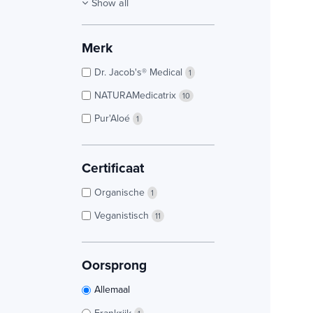
Show all
Merk
Dr. Jacob's® Medical
1
NATURAMedicatrix
10
Pur'Aloé
1
Certificaat
Organische
1
Veganistisch
11
Oorsprong
Allemaal
Frankrijk