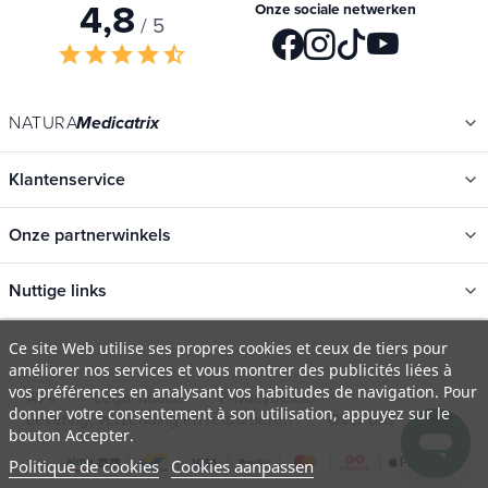
4,8
Onze sociale netwerken
/ 5
star
star
star
star
star_half
NATURA
Medicatrix
Klantenservice
Onze partnerwinkels
Nuttige links
Ce site Web utilise ses propres cookies et ceux de tiers pour
améliorer nos services et vous montrer des publicités liées à
Categorieën
vos préférences en analysant vos habitudes de navigation. Pour
Nieuwe
donner votre consentement à son utilisation, appuyez sur le
AVV
Legal notice
Privacybeleid
bouton Accepter.
Promotions
Levering, verzending en retourneren
Over ons
FAQ
Politique de cookies
Cookies aanpassen
Catalogi