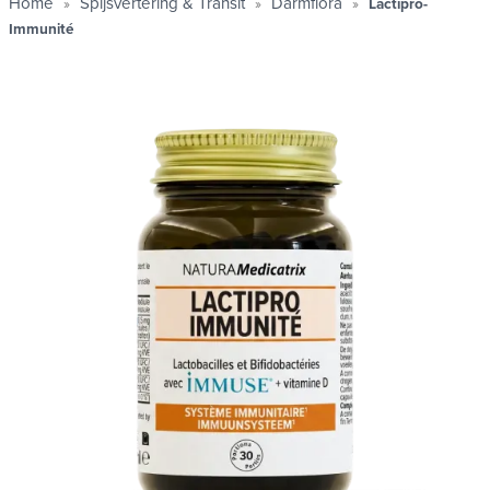
Home
Spijsvertering & Transit
Darmflora
Lactipro-
Immunité