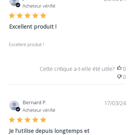
Dat
Jérôme S.
23/03/24
de
Acheteur vérifié
publ
Immuse
Postbioticum afgeleid
Excellent produit !
van de Lactococcus
lactis JCM 5805-stam
Excellent produit !
Cette critique a-t-elle été utile?
0
0
Dat
Bernard P.
17/03/24
de
Acheteur vérifié
publ