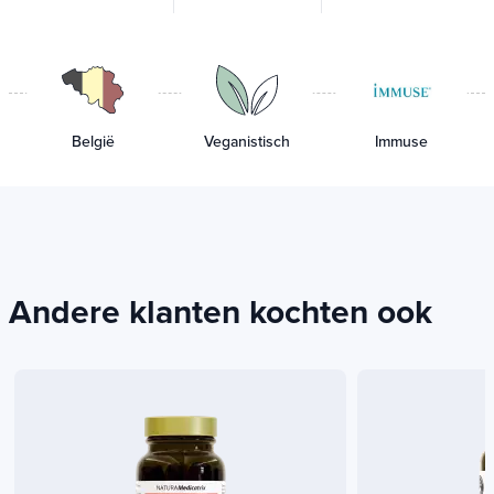
àpd 50€
-5%
dès 75€
thuisbezorging
België
Veganistisch
Immuse
Andere klanten kochten ook