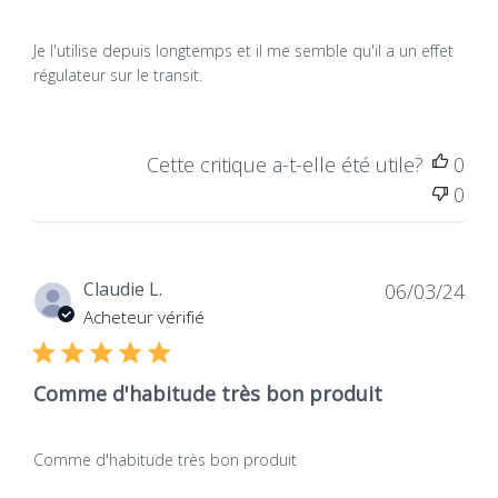
Je l'utilise depuis longtemps et
Je l'utilise depuis longtemps et il me semble qu'il a un effet
régulateur sur le transit.
Cette critique a-t-elle été utile?
0
0
Dat
Claudie L.
06/03/24
de
Acheteur vérifié
publ
Comme d'habitude très bon produit
Comme d'habitude très bon produit