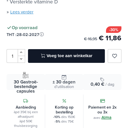
* Versterkte vitamine D
»
Lees verder
Op voorraad
-30%
THT :
28-02-2027
€ 11,86
€ 16,95
Voeg toe aan winkelkar
favorite_border
30 Gastroë-
± 30
dagen
0,40 €
/ dag
bestendige
d'utilisation
capsules
Aanbieding
Korting op
Paiement en 2x
bestelling
ou 3x
àpd 35€ bij een
afhaalpunt
-10%
dès 150€
Alma
avec