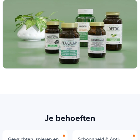
Zie alle producten NATURAMedicatrix
»
Optimaliseer Dopanor-
AD: Synergieën!
Kies voor een eiwitontbijt dat onze organische
klok (eieren, ham, kalkoen, linzen, quinoa -
pecannoot, Brazilië moer, amandelen - groenten)
Je behoeften
voldoet.