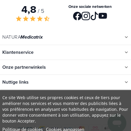
Uw privacy wordt gerespecteerd. Uw informatie wordt nooit gedeeld.
4,8
Onze sociale netwerken
/ 5
star
star
star
star
star_half
NATURA
Medicatrix
Klantenservice
Onze partnerwinkels
Nuttige links
Ce site Web utilise ses propres cookies et ceux de tiers pour
améliorer nos services et vous montrer des publicités liées à
Categorieën
vos préférences en analysant vos habitudes de navigation. Pour
Nieuwe
donner votre consentement à son utilisation, appuyez sur le
AVV
Legal notice
Privacybeleid
bouton Accepter.
Promotions
Levering, verzending en retourneren
Over ons
FAQ
Politique de cookies
Cookies aanpassen