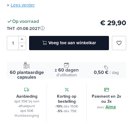
Verrijkt in Q10 en vitamine C
1,2
»
Lees verder
€ 29,90
Op voorraad
THT :
01-08-2027
Voeg toe aan winkelkar
favorite_border
± 60
dagen
60 plantaardige
0,50 €
/ dag
d'utilisation
capsules
Aanbieding
Korting op
Paiement en 2x
bestelling
ou 3x
àpd 35€ bij een
afhaalpunt
-10%
dès 150€
Alma
avec
àpd 50€
-5%
dès 75€
thuisbezorging