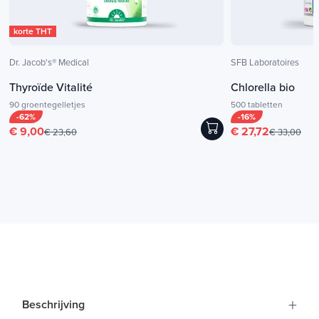
korte THT
Dr. Jacob's® Medical
SFB Laboratoires
Thyroïde Vitalité
Chlorella bio
90 groentegelletjes
500 tabletten
-62%
-16%
€ 9,00
€ 27,72
€ 23,60
€ 33,00