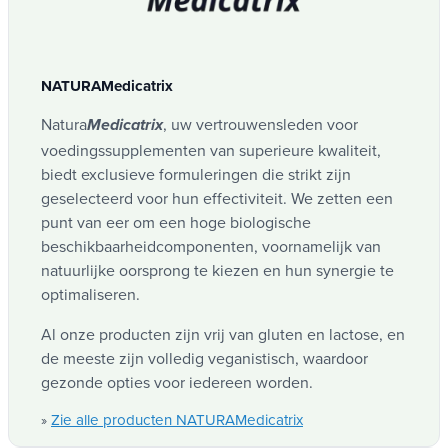
zo de hersenen te bereiken:
Bevat tyrosine die deelneemt aan de normale
synthese van catecholamines (dopamine en
noredrenaline).
NATURAMedicatrix
Afwezigheid van vitamine B6 (dus geen
transformatie van tyrosine in dopamine
Natura
, uw vertrouwensleden voor
Medicatrix
voordat hij de hersenen bereikt).
voedingssupplementen van superieure kwaliteit,
Gebruik 30 minuten voor de maaltijd om
biedt exclusieve formuleringen die strikt zijn
competities tussen aminozuren te voorkomen.
geselecteerd voor hun effectiviteit. We zetten een
punt van eer om een hoge biologische
beschikbaarheidcomponenten, voornamelijk van
natuurlijke oorsprong te kiezen en hun synergie te
optimaliseren.
Al onze producten zijn vrij van gluten en lactose, en
de meeste zijn volledig veganistisch, waardoor
gezonde opties voor iedereen worden.