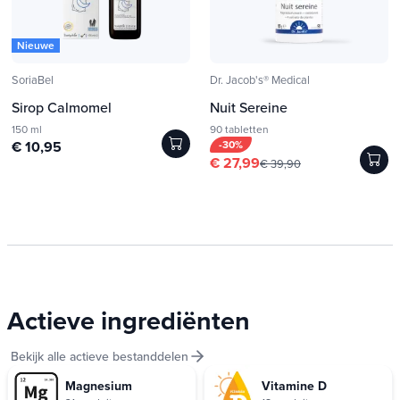
Nieuwe
SoriaBel
Dr. Jacob's® Medical
Sirop Calmomel
Nuit Sereine
150 ml
90 tabletten
€ 10,95
-30%
€ 27,99
€ 39,90
Actieve ingrediënten
Bekijk alle actieve bestanddelen
Magnesium
Vitamine D