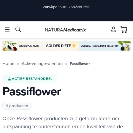
-10%
àpd 150€
|
-5%
àpd 75€
NATURA
Medicatrix
ve ingrediënten
ve ingrediënten
Merken
Merken
Home
Actieve ingrediënten
Passiflower
ACTIEF BESTANDDEEL
Passiflower
4 producten
Onze Passiflower-producten zijn geformuleerd om
ontspanning te ondersteunen en de kwaliteit van de