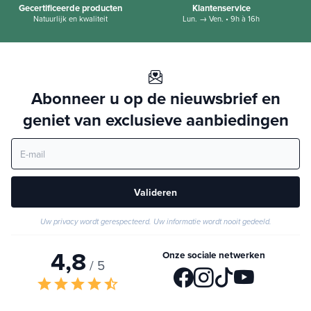
Gecertificeerde producten
Klantenservice
Natuurlijk en kwaliteit
Lun. → Ven. • 9h à 16h
Abonneer u op de nieuwsbrief en
geniet van exclusieve aanbiedingen
Valideren
Uw privacy wordt gerespecteerd. Uw informatie wordt nooit gedeeld.
4,8
Onze sociale netwerken
/ 5
star
star
star
star
star_half