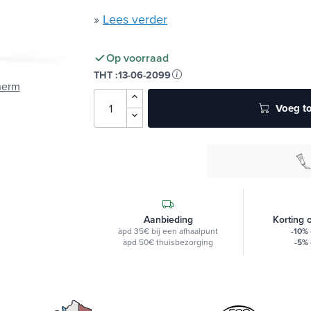
»
Lees verder
Op voorraad
THT :
13-06-2099
herm
Voeg to
Aanbieding
Korting 
àpd 35€ bij een afhaalpunt
-10%
àpd 50€ thuisbezorging
-5%