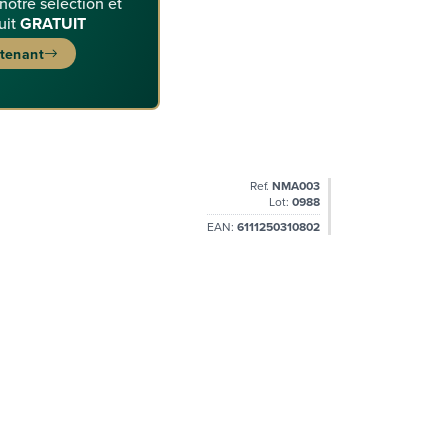
 notre sélection et
uit
GRATUIT
ntenant
Ref.
NMA003
Lot:
0988
EAN:
6111250310802