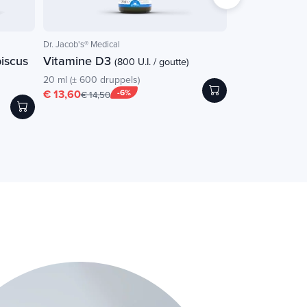
Dr. Jacob's® Medical
NATURAMedicatrix
iscus
Vitamine D3
LactoG Crispa
(800 U.I. / goutte)
20 ml (± 600 druppels)
30 plantaardige ca
€ 13,60
-6%
€ 31,70
€ 14,50