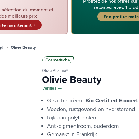
Profitez de nos offres sur
repartez avec 1 prod
 sélection du moment et
des meilleurs prix
J'en profite mai
fite maintenant
ijd
Olivie Beauty
Cosmetische
Olivie Pharma®
Olivie Beauty
vérifiés →
Gezichtscrème
Bio Certified Ecocert
Voeden, rustgevend en hydraterend
Rijk aan polyfenolen
Anti-pigmentroom, ouderdom
Gemaakt in Frankrijk