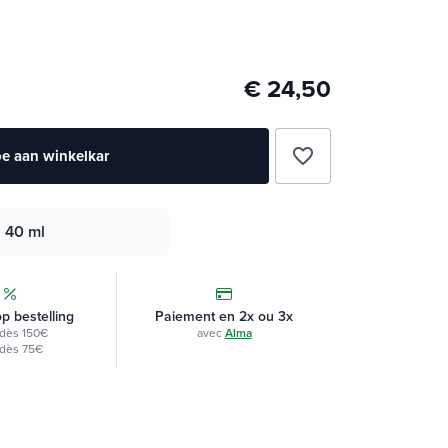
€ 24,50
favorite_border
e aan winkelkar
40 ml
op bestelling
Paiement en 2x ou 3x
dès 150€
avec
Alma
dès 75€