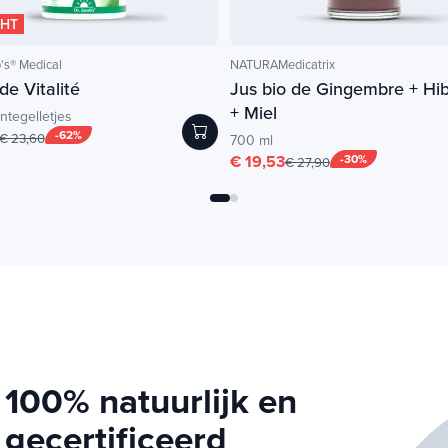
THT
's® Medical
NATURAMedicatrix
de Vitalité
Jus bio de Gingembre + Hib
+ Miel
ntegelletjes
-62%
€ 23,60
700 ml
€ 19,53
-30%
€ 27,90
100% natuurlijk en
gecertificeerd