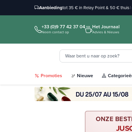
Aanbieding
tot 35 € in Relay Point & 50 € thuis
|
+33 (0)9 77 42 37 04
Het Journaal
Neem contact op
Advies & Nieuws
Promoties
Nieuwe
Categorieë
ONZE BEST
JUS