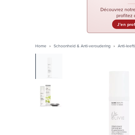
Découvrez notre
profitez 
J'en pro
Home
Schoonheid & Anti-veroudering
Anti-leeft