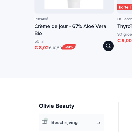
korte 
Pur'Aloé
Dr. Jacob
Crème de jour - 67% Aloé Vera
Thyroï
Bio
90 groe
€ 9,00
50ml
€ 8,02
-24%
€ 10,50
Olivie Beauty
Beschrijving