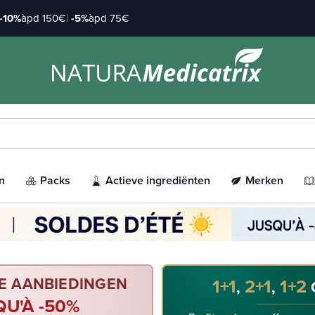
-10%
àpd 150€
|
-5%
àpd 75€
n
Packs
Actieve ingrediënten
Merken
E AANBIEDINGEN
1+1
2+1
1+2
,
,
QU'À -50%