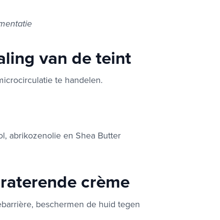
mentatie
ling van de teint
icrocirculatie te handelen.
sol, abrikozenolie en Shea Butter
draterende crème
idebarrière, beschermen de huid tegen