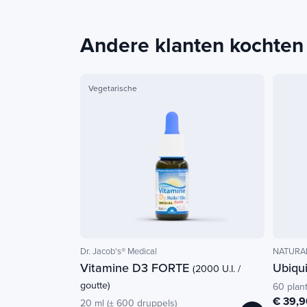
Andere klanten kochten
Vegetarische
Dr. Jacob's® Medical
NATURAM
Vitamine D3 FORTE
Ubiqu
(2000 U.I. /
goutte)
60 plan
€ 39,9
20 ml (± 600 druppels)