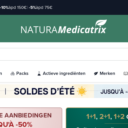
-10%
àpd 150€
|
-5%
àpd 75€
n
Packs
Actieve ingrediënten
Merken
E AANBIEDINGEN
1+1
2+1
1+2
,
,
QU'À -50%