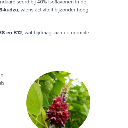
aardiseerd bij 40% isoflavonen in de
B-kudzu
, wiens activiteit bijzonder hoog
 B8 en B12
, wat bijdraagt aan de normale
in
ls