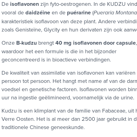
De
isoflavonen
zijn fyto-oestrogenen. In de KUDZU vin
vooral de
daidzéine
en de
puérarine
(
Pueraria Montana
karakteristiek isoflavoon van deze plant. Andere verbind
zoals Genisteïne, Glycity en hun derivaten zijn ook aanw
Onze
B-kudzu
brengt
40 mg isoflavonen door capsule
,
waardoor het een formule is die in het bijzonder
geconcentreerd is in bioactieve verbindingen.
De kwaliteit van assimilatie van isoflavonen kan variëren
persoon tot persoon. Het hangt met name af van de darm
voedsel en genetische factoren. Isoflavonen worden bi
uur na ingestie geëlimineerd, voornamelijk via de urine.
Kudzu is een klimplant van de familie van Fabaceae, uit 
Verre Oosten. Het is al meer dan 2500 jaar gebruikt in 
traditionele Chinese geneeskunde.