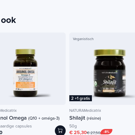
 ook
Veganistisch
2 +1 gratis
edicatrix
NATURAMedicatrix
inol Omega
Shilajit
(Q10 + oméga-3)
(résine)
taardige capsules
50g
0
€ 25,30
-8%
€ 27,50