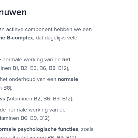
enuwen
k aan actieve component hebben we een
ne B-complex
, dat dagelijks vele
de normale werking van de
het
inen B1, B2, B3, B6, B8, B12),
 het onderhoud van een
normale
 B8),
ss
(Vitaminen B2, B6, B9, B12),
de normale werking van de
taminen B6, B9, B12),
ormale psychologische functies
, zoals
risatie (vitaminen B6, B9, B12).