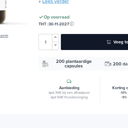
»
Lees verder
Op voorraad
THT :
30-11-2027
herm
Voeg to
200 plantaardige
± 200
da
capsules
Aanbieding
Korting 
àpd 35€ bij een afhaalpunt
-10%
àpd 50€ thuisbezorging
-5%