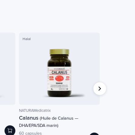
Halal
Veganistisch
NATURAMedicatrix
NATURAMedicatrix
Calanus
CogniMag+
(Huile de Calanus —
(gé
DHA/EPA/SDA marin)
180 plantaardige c
€ 39,50
60 capsules