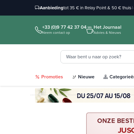
Aanbieding
tot 35 € in Relay Point & 50 € thuis
|
+33 (0)9 77 42 37 04
Het Journaal
Neem contact op
Advies & Nieuws
Promoties
Nieuwe
Categorieë
ONZE BEST
JUS