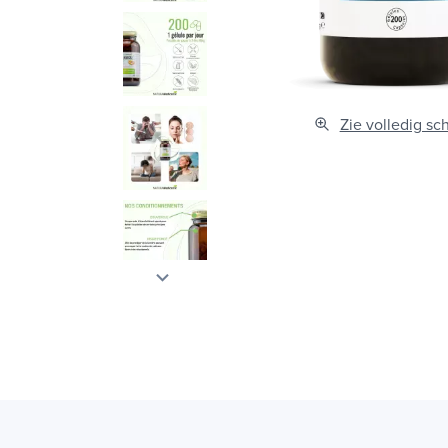
Zie volledig sc
keyboard_arrow_down