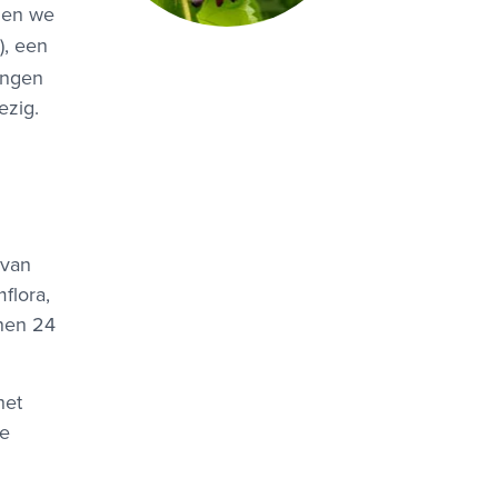
den we
), een
ingen
ezig.
 van
flora,
nnen 24
het
de