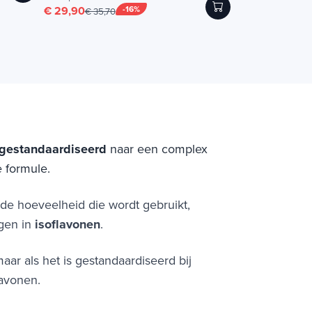
€ 29,90
-16%
€ 35,70
 gestandaardiseerd
naar een complex
 formule.
en de hoeveelheid die wordt gebruikt,
ggen in
isoflavonen
.
ar als het is gestandaardiseerd bij
lavonen.