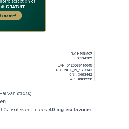
 notre sélection et
uit
GRATUIT
ntenant
Ref.
NMNM07
Lot:
25NAT09
EAN:
5425036460515
NUT:
NUT_PL_979/143
CNK:
3693462
ACL:
6360558
val van stress)
ken
 40% isoflavonen, ook
40 mg isoflavonen