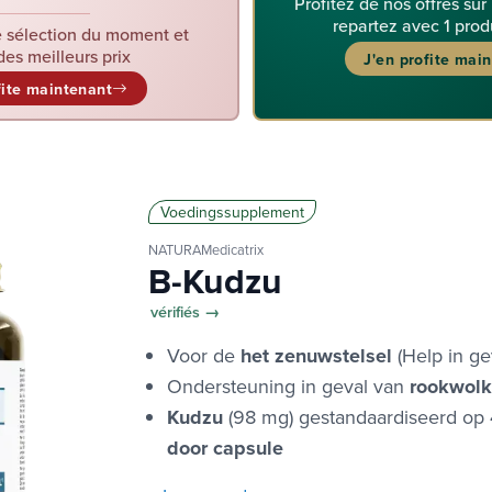
Profitez de nos offres sur
repartez avec 1 prod
 sélection du moment et
des meilleurs prix
J'en profite mai
fite maintenant
Voedingssupplement
NATURAMedicatrix
B-Kudzu
vérifiés →
Voor de
het zenuwstelsel
(Help in ge
Ondersteuning in geval van
rookwol
Kudzu
(98 mg) gestandaardiseerd op
door capsule