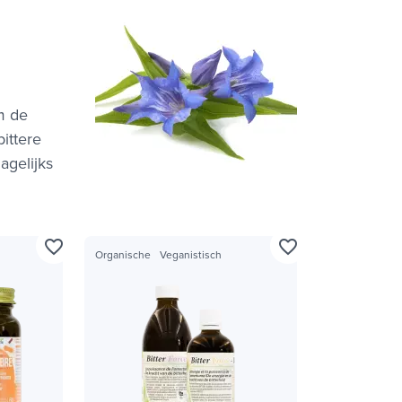
m de
bittere
agelijks
favorite_border
favorite_border
Organische
Veganistisch