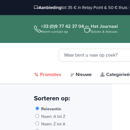
Aanbieding
tot 35 € in Relay Point & 50 € thuis
|
+33 (0)9 77 42 37 04
Het Journaal
Neem contact op
Advies & Nieuws
Promoties
Nieuwe
Categorieë
Sorteren op:
Relevantie
Naam: A tot Z
Naam: Z tot A