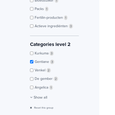
Bloedsuiker
1
Packs
1
Fertilin-producten
1
Actieve ingrediënten
3
Categories level 2
Kurkuma
3
Gentiane
3
Venkel
2
De gember
2
Angelica
1
Show all
Reset this group