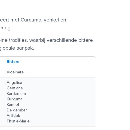
ieert met Curcuma, venkel en
ering.
ne tradities, waarbij verschillende bittere
globale aanpak.
Bittere
Vloeibare
Angelica
Gentiane
Kardemom
Kurkuma
Kaneel
De gember
Artisjok
Thistle-Marie