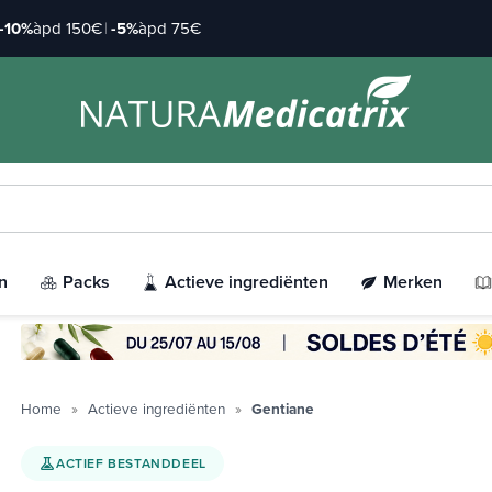
-10%
àpd 150€
|
-5%
àpd 75€
n
Packs
Actieve ingrediënten
Merken
Home
Actieve ingrediënten
Gentiane
ACTIEF BESTANDDEEL