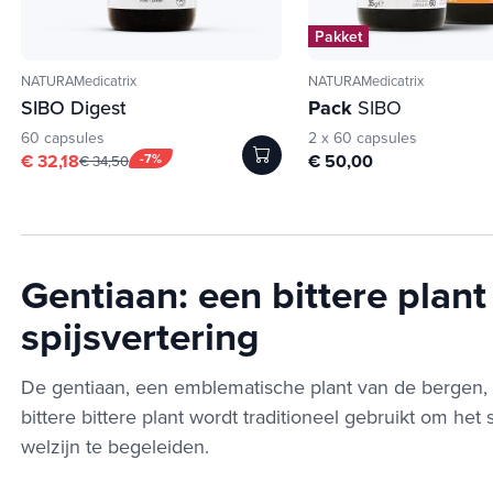
Pakket
NATURAMedicatrix
NATURAMedicatrix
SIBO Digest
Pack
SIBO
60 capsules
2 x 60 capsules
€ 32,18
-7%
€ 50,00
€ 34,50
Gentiaan: een bittere plant
spijsvertering
De gentiaan, een emblematische plant van de bergen,
bittere bittere plant wordt traditioneel gebruikt om he
welzijn te begeleiden.