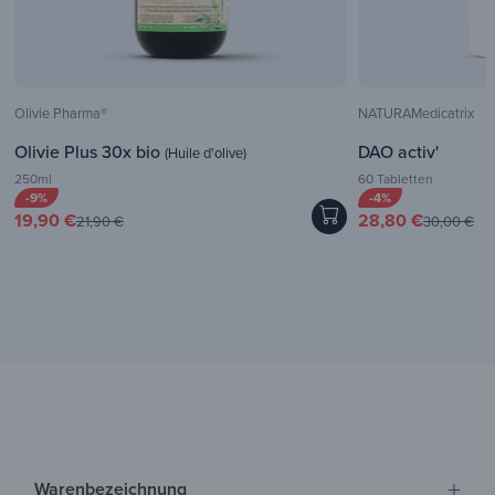
Olivie Pharma®
NATURAMedicatrix
Olivie Plus 30x bio
DAO activ'
(Huile d'olive)
250ml
60 Tabletten
-9%
-4%
19,90 €
28,80 €
21,90 €
30,00 €