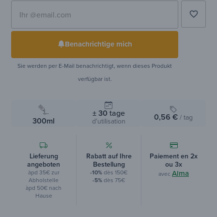
19,00 €
favorite_border
Benachrichtige mich
Sie werden per E-Mail benachrichtigt, wenn dieses Produkt
verfügbar ist.
± 30
tage
0,56 €
/ tag
300ml
d'utilisation
Lieferung
Rabatt auf Ihre
Paiement en 2x
angeboten
Bestellung
ou 3x
àpd 35€ zur
-10%
dès 150€
Alma
avec
Abholstelle
-5%
dès 75€
àpd 50€ nach
Hause