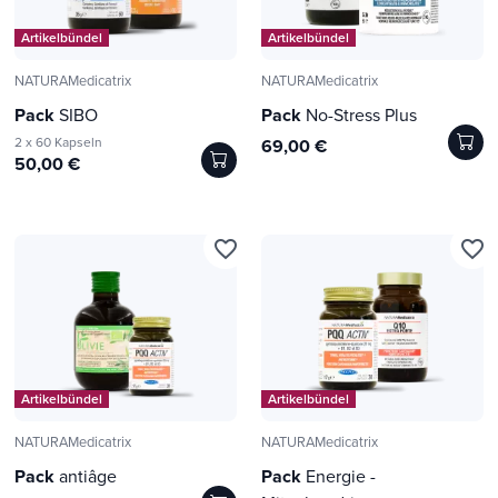
Artikelbündel
Artikelbündel
NATURAMedicatrix
NATURAMedicatrix
Pack
SIBO
Pack
No-Stress Plus
2 x 60 Kapseln
69,00 €
50,00 €
favorite_border
favorite_border
Artikelbündel
Artikelbündel
NATURAMedicatrix
NATURAMedicatrix
Pack
antiâge
Pack
Energie -