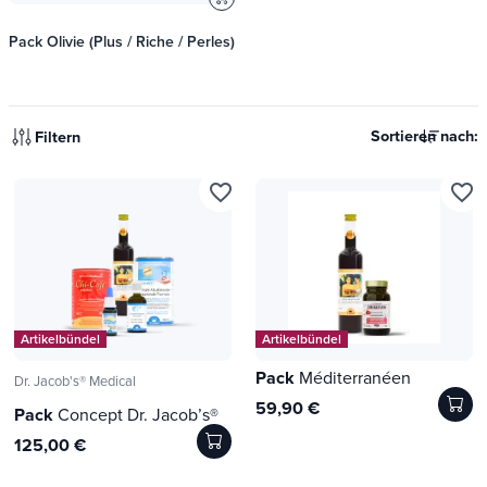
Pack Olivie (Plus / Riche / Perles)
Sortieren nach:
Filtern
favorite_border
favorite_border
Artikelbündel
Artikelbündel
Pack
Méditerranéen
Dr. Jacob's® Medical
59,90 €
Pack
Concept Dr. Jacob’s®
125,00 €