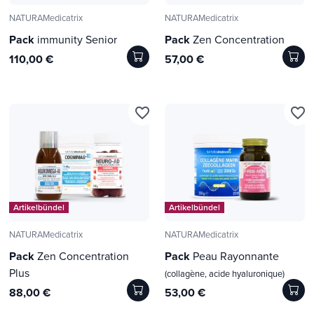
NATURAMedicatrix
NATURAMedicatrix
Pack
immunity Senior
Pack
Zen Concentration
110,00 €
57,00 €
favorite_border
favorite_border
Artikelbündel
Artikelbündel
NATURAMedicatrix
NATURAMedicatrix
Pack
Zen Concentration
Pack
Peau Rayonnante
Plus
(collagène, acide hyaluronique)
88,00 €
53,00 €