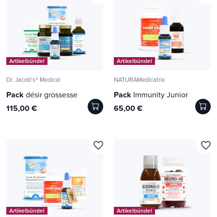
Artikelbündel
Artikelbündel
Dr. Jacob's® Medical
NATURAMedicatrix
Pack
désir grossesse
Pack
Immunity Junior
115,00 €
65,00 €
favorite_border
favorite_border
Artikelbündel
Artikelbündel