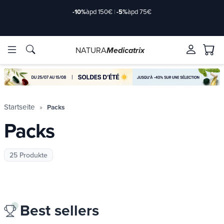
-10%
àpd 150€
|
-5%
àpd 75€
NATURA
Medicatrix
rkstoffe
rkstoffe
Marken
Marken
Startseite
Packs
Packs
25 Produkte
de/2-
de/2-
Best sellers