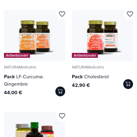
favorite_border
favorite_border
Artikelbündel
Artikelbündel
NATURAMedicatrix
NATURAMedicatrix
Pack
LF-Curcuma-
Pack
Cholesterol
Gingembre
42,90 €
44,00 €
favorite_border