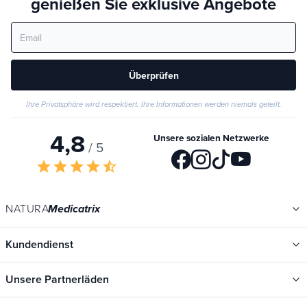
genießen Sie exklusive Angebote
Überprüfen
Ihre Privatsphäre wird respektiert. Ihre Informationen werden niemals geteilt.
4,8
Unsere sozialen Netzwerke
/ 5
star
star
star
star
star_half
NATURA
Medicatrix
Kundendienst
Unsere Partnerläden