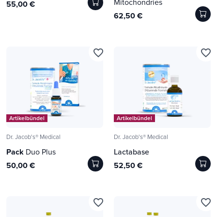
Mitochondries
55,00 €
62,50 €
favorite_border
favorite_border
Artikelbündel
Artikelbündel
Dr. Jacob's® Medical
Dr. Jacob's® Medical
Pack
Duo Plus
Lactabase
50,00 €
52,50 €
favorite_border
favorite_border