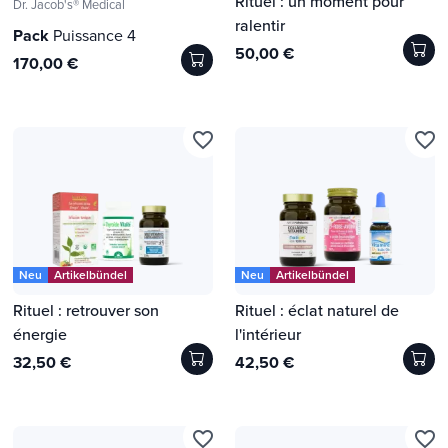
Rituel : un moment pour
Dr. Jacob's® Medical
ralentir
Pack
Puissance 4
50,00 €
170,00 €
favorite_border
favorite_border
Neu
Artikelbündel
Neu
Artikelbündel
Rituel : retrouver son
Rituel : éclat naturel de
énergie
l'intérieur
32,50 €
42,50 €
favorite_border
favorite_border