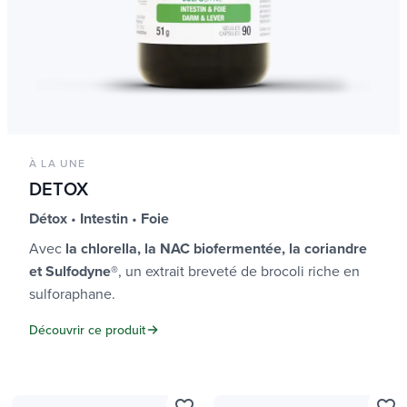
À LA UNE
DETOX
Détox
•
Intestin
•
Foie
Avec
la chlorella, la NAC biofermentée, la coriandre
et Sulfodyne®
, un extrait breveté de brocoli riche en
sulforaphane.
Découvrir ce produit
favorite_border
favorite_border