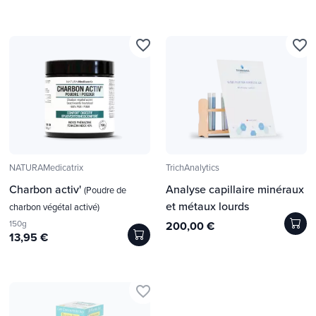
favorite_border
favorite_border
NATURAMedicatrix
TrichAnalytics
Charbon activ'
Analyse capillaire minéraux
(Poudre de
et métaux lourds
charbon végétal activé)
150g
200,00 €
13,95 €
favorite_border