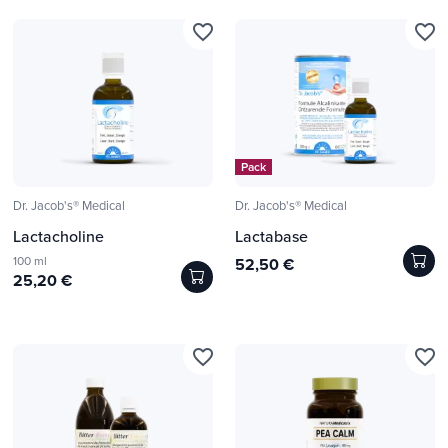
favorite_border
favorite_border
Pack
Dr. Jacob's® Medical
Dr. Jacob's® Medical
Lactacholine
Lactabase
100 ml
52,50 €
25,20 €
favorite_border
favorite_border