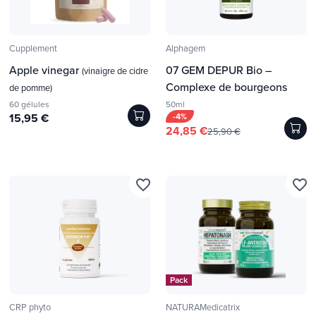
Cupplement
Alphagem
Apple vinegar
07 GEM DEPUR Bio –
(vinaigre de cidre
Complexe de bourgeons
de pomme)
60 gélules
50ml
15,95 €
-4%
24,85 €
25,90 €
favorite_border
favorite_border
Pack
CRP phyto
NATURAMedicatrix