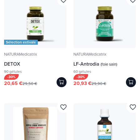
Sélection estivale
NATURAMedicatrix
NATURAMedicatrix
DETOX
LF-Antrodia
(foie sain)
90 gélules
60 gélules
-30%
-30%
20,65 €
20,93 €
29,50 €
29,90 €
favorite_border
favorite_border