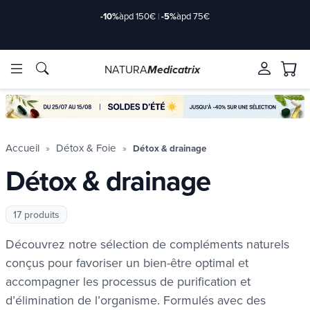
-10%
àpd 150€
|
-5%
àpd 75€
NATURA
Medicatrix
Marques
Marques
Accueil
Détox & Foie
Détox & drainage
Détox & drainage
17 produits
Découvrez notre sélection de compléments naturels
conçus pour favoriser un bien-être optimal et
accompagner les processus de purification et
d’élimination de l’organisme. Formulés avec des