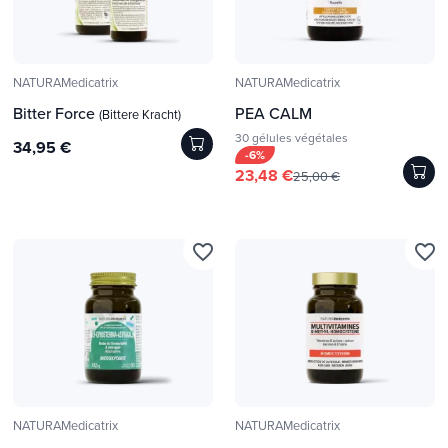
NATURAMedicatrix
NATURAMedicatrix
Bitter Force
PEA CALM
(Bittere Kracht)
30 gélules végétales
34,95 €
-6%
23,48 €
25,00 €
favorite_border
favorite_border
NATURAMedicatrix
NATURAMedicatrix