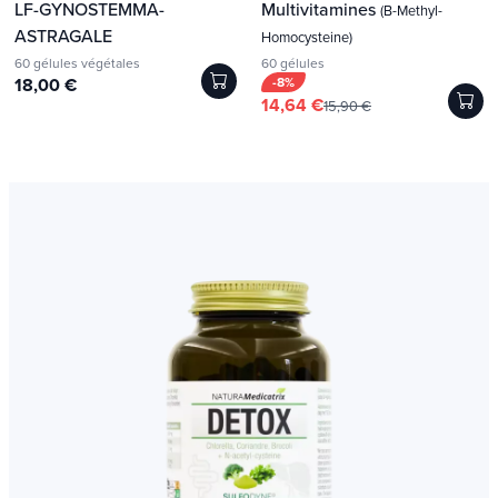
LF-GYNOSTEMMA-
Multivitamines
(B-Methyl-
ASTRAGALE
Homocysteine)
60 gélules végétales
60 gélules
18,00 €
-8%
14,64 €
15,90 €