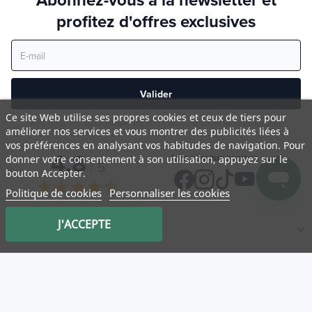
profitez d'offres exclusives
Valider
Ce site Web utilise ses propres cookies et ceux de tiers pour
Votre vie privée est respectée. Vos informations ne seront jamais partagées.
améliorer nos services et vous montrer des publicités liées à
vos préférences en analysant vos habitudes de navigation. Pour
4,8
Nos réseaux sociaux
donner votre consentement à son utilisation, appuyez sur le
/ 5
bouton Accepter.
star
star
star
star
star_half
Politique de cookies
Personnaliser les cookies
J'ACCEPTE
NATURA
Medicatrix
Service client
Mon panier
Service client
Se connecter
Nos magasins partenaires