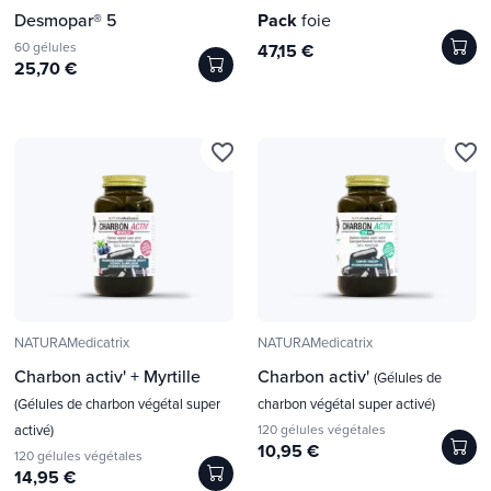
Desmopar® 5
Pack
foie
60 gélules
47,15 €
25,70 €
favorite_border
favorite_border
NATURAMedicatrix
NATURAMedicatrix
Charbon activ' + Myrtille
Charbon activ'
(Gélules de
(Gélules de charbon végétal super
charbon végétal super activé)
activé)
120 gélules végétales
10,95 €
120 gélules végétales
14,95 €