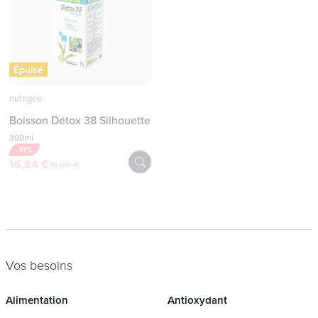
Épuisé
nutrigée
Boisson Détox 38 Silhouette
300ml
-11%
16,84 €
19,00 €
Vos besoins
Alimentation
Antioxydant