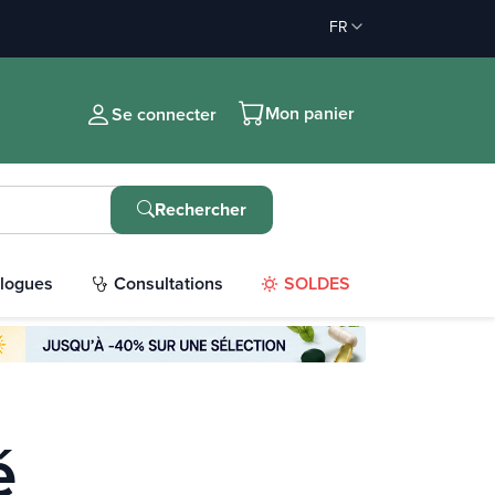
FR
Mon panier
Se connecter
Rechercher
logues
Consultations
SOLDES
é