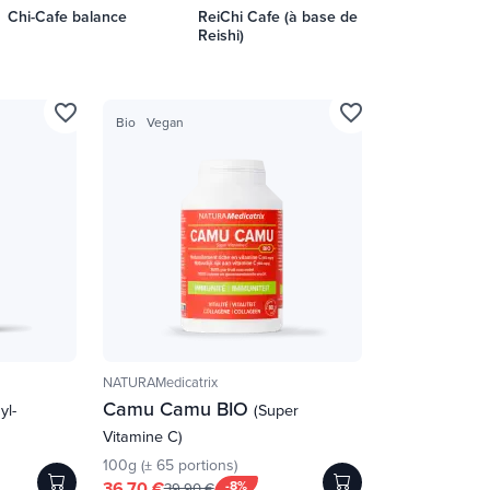
Chi-Cafe balance
ReiChi Cafe (à base de
Reishi)
favorite_border
favorite_border
Bio
Vegan
NATURAMedicatrix
Camu Camu BIO
yl-
(Super
Vitamine C)
100g (± 65 portions)
36,70 €
-8%
39,90 €