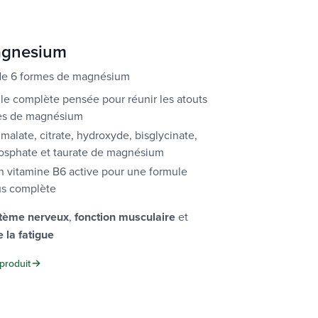
agnesium
de 6 formes de magnésium
e complète pensée pour réunir les atouts
es de magnésium
malate, citrate, hydroxyde, bisglycinate,
osphate et taurate de magnésium
n vitamine B6 active pour une formule
us complète
tème nerveux
,
fonction musculaire
et
 la fatigue
produit