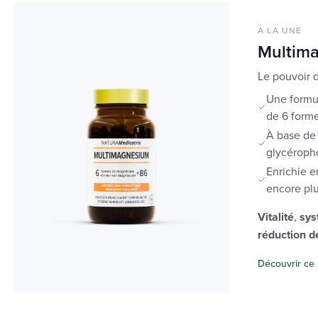
À LA UNE
Multim
Le pouvoir 
Une formul
de 6 form
À base de 
glycéroph
Enrichie e
encore pl
Vitalité
,
sys
réduction de
Découvrir ce 