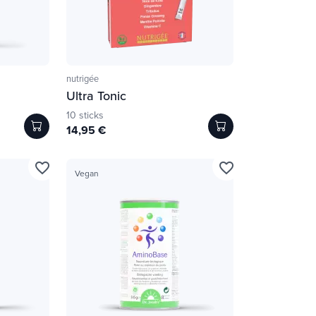
nutrigée
Ultra Tonic
10 sticks
14,95 €
favorite_border
favorite_border
Vegan