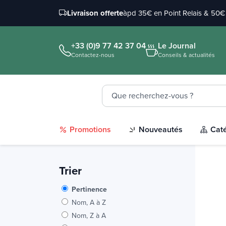
Livraison offerte
àpd 35€ en Point Relais & 50€ 
+33 (0)9 77 42 37 04
Le Journal
Contactez-nous
Conseils & actualités
Promotions
Nouveautés
Cat
Trier
Pertinence
Nom, A à Z
Nom, Z à A