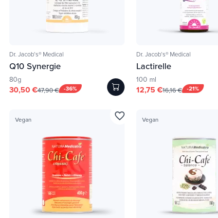
Dr. Jacob's® Medical
Dr. Jacob's® Medical
Q10 Synergie
Lactirelle
80g
100 ml
30,50 €
-36%
12,75 €
-21%
47,90 €
16,16 €
favorite_border
Vegan
Vegan