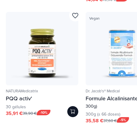
favorite_border
Vegan
NATURAMedicatrix
Dr. Jacob's® Medical
PQQ activ'
Formule Alcalinisant
300g)
30 gélules
35,91 €
-10%
39,90 €
300g (± 66 doses)
35,58 €
-5%
37,60 €