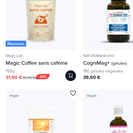
Nouveau
Magic Lab
NATURAMedicatrix
Magic Coffee sans caféine
CogniMag+
(gélules)
150g
180 gélules végétales
31,90 €
-20%
39,50 €
39,90 €
favorite_border
Vegan
Vegan