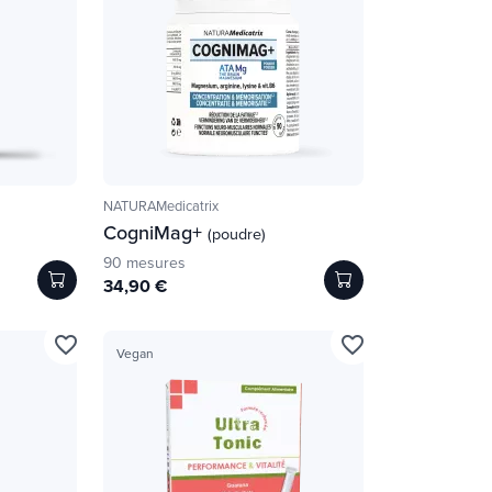
NATURAMedicatrix
CogniMag+
(poudre)
90 mesures
34,90 €
favorite_border
favorite_border
Vegan