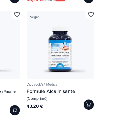
favorite_border
favorite_border
Vegan
Dr. Jacob's® Medical
e
Formule Alcalinisante
(Poudre -
(Comprimé)
43,20 €