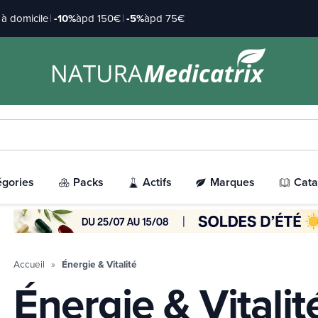
à domicile
|
-10%
àpd 150€
|
-5%
àpd 75€
égories
Packs
Actifs
Marques
Cata
Accueil
Énergie & Vitalité
Énergie & Vitalit