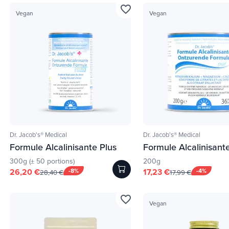
favorite_border
Vegan
Vegan
Dr. Jacob's® Medical
Dr. Jacob's® Medical
Formule Alcalinisante Plus
Formule Alcalinisant
300g (± 50 portions)
200g
26,20 €
-8%
17,23 €
-4%
28,40 €
17,99 €
favorite_border
Vegan