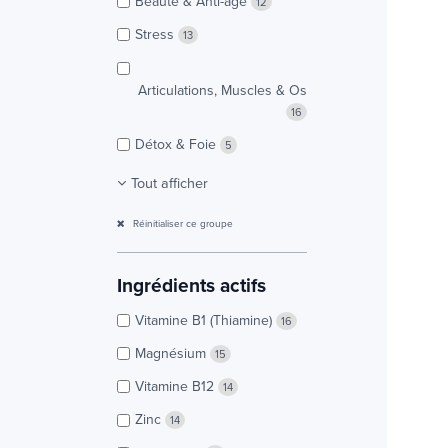
Beauté & Anti-âge
12
Stress
13
Articulations, Muscles & Os
16
Détox & Foie
5
Tout afficher
Réinitialiser ce groupe
Ingrédients actifs
Vitamine B1 (Thiamine)
16
Magnésium
15
Vitamine B12
14
Zinc
14