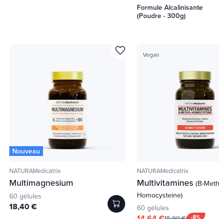
Formule Alcalinisante
(Poudre - 300g)
favorite_border
Vegan
Nouveau
NATURAMedicatrix
NATURAMedicatrix
Multimagnesium
Multivitamines
(B-Meth
Homocysteine)
60 gélules
18,40 €
60 gélules
14,64 €
-8%
15,90 €