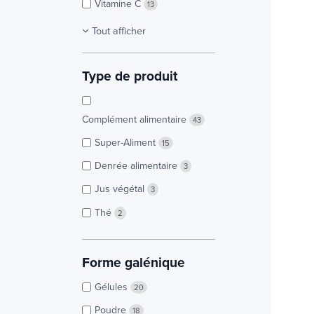
Vitamine C
13
Tout afficher
Type de produit
Complément alimentaire
43
Super-Aliment
15
Denrée alimentaire
3
Jus végétal
3
Thé
2
Forme galénique
Gélules
20
Poudre
18