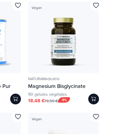
favorite_border
favorite_border
Vegan
NATURAMedicatrix
e Pur
Magnesium Bisglycinate
90 gélules végétales
18,48 €
-5%
19,50 €
favorite_border
favorite_border
Vegan