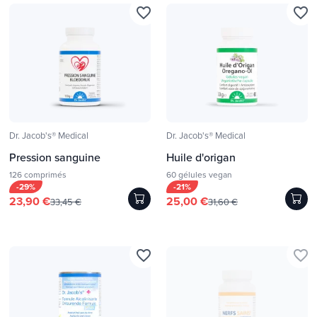
favorite_border
favorite_border
Dr. Jacob's® Medical
Dr. Jacob's® Medical
Pression sanguine
Huile d'origan
126 comprimés
60 gélules vegan
-29%
-21%
23,90 €
25,00 €
33,45 €
31,60 €
favorite_border
favorite_border