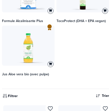
Formule Alcalinisante Plus
TocoProtect (DHA + EPA vegan)
Jus Aloe vera bio (avec pulpe)
Trier
Filtrer
favorite_border
favorite_border