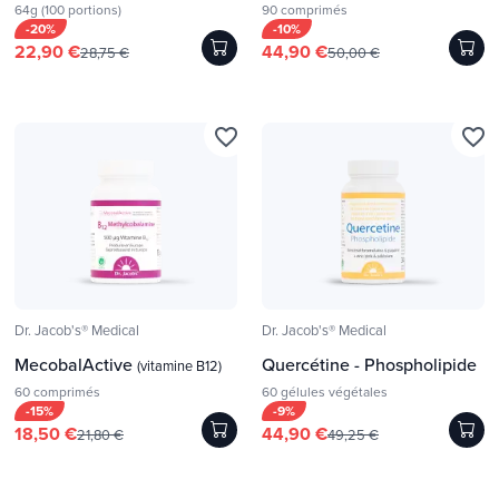
64g (100 portions)
90 comprimés
-20%
-10%
22,90 €
44,90 €
28,75 €
50,00 €
favorite_border
favorite_border
Dr. Jacob's® Medical
Dr. Jacob's® Medical
MecobalActive
Quercétine - Phospholipide
(vitamine B12)
60 comprimés
60 gélules végétales
-15%
-9%
18,50 €
44,90 €
21,80 €
49,25 €