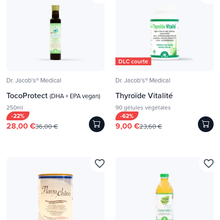
DLC courte
Dr. Jacob's® Medical
Dr. Jacob's® Medical
TocoProtect
Thyroïde Vitalité
(DHA + EPA vegan)
250ml
90 gélules végétales
-22%
-62%
28,00 €
9,00 €
36,00 €
23,60 €
favorite_border
favorite_border