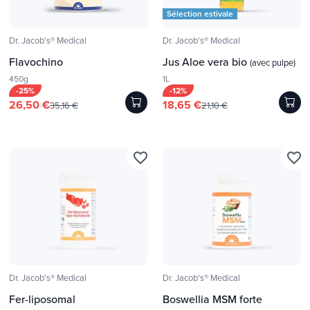
Sélection estivale
Dr. Jacob's® Medical
Dr. Jacob's® Medical
Flavochino
Jus Aloe vera bio
(avec pulpe)
450g
1L
-25%
-12%
26,50 €
18,65 €
35,16 €
21,10 €
favorite_border
favorite_border
Dr. Jacob's® Medical
Dr. Jacob's® Medical
Fer-liposomal
Boswellia MSM forte