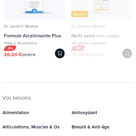
Épuisé
Dr. Jacob's® Medical
Dr. Jacob's® Medical
Formule Alcalinisante Plus
Nerfs sains
(nerfs solides)
300g (± 50 portions)
100 gélules végétales
-8%
-18%
26,20 €
32,44 €
28,40 €
39,60 €
Vos besoins
Alimentation
Antioxydant
Articulations, Muscles & Os
Beauté & Anti-âge