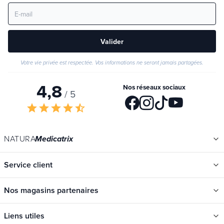
Valider
Votre vie privée est respectée. Vos informations ne seront jamais partagées.
4,8
Nos réseaux sociaux
/ 5
star
star
star
star
star_half
NATURA
Medicatrix
Service client
Nos magasins partenaires
Liens utiles