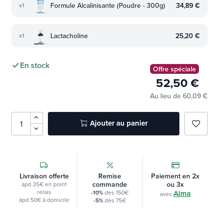
Formule Alcalinisante (Poudre - 300g)
34,89 €
x1
Lactacholine
25,20 €
x1
En stock
Offre spéciale
52,50 €
Au lieu de 60,09 €
Ajouter au panier
favorite_border
Livraison offerte
Remise
Paiement en 2x
commande
ou 3x
àpd 35€ en point
relais
-10%
dès 150€
Alma
avec
àpd 50€ à domicile
-5%
dès 75€