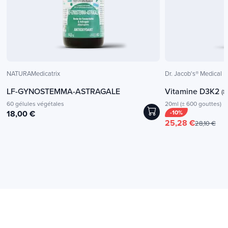
NATURAMedicatrix
Dr. Jacob's® Medical
LF-GYNOSTEMMA-ASTRAGALE
Vitamine D3K2
(8
60 gélules végétales
20ml (± 600 gouttes)
18,00 €
-10%
25,28 €
28,10 €