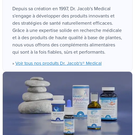
pauvre en sodium, riche en potassium
produits et des concepts de santé holistiques.
Pour le cœur
: magnésium et vitamine B1
Depuis sa création en 1997, Dr. Jacob's Medical
Pour les fonctions musculaire et nerveuse
:
s'engage à développer des produits innovants et
potassium et magnésium
des stratégies de santé naturellement efficaces.
Pour le maintien des os et des dents
:
Grâce à une expertise solide en recherche médicale
calcium, magnésium, vitamine D
et à des produits de haute qualité à base de plantes,
Pour le système immunitaire
: vitamines D,
nous vous offrons des compléments alimentaires
B6, B12, acide folique, zinc
qui sont à la fois fiables, sûrs et performants.
Pour les ongles, les cheveux, la peau,
Voir tous nos produits Dr. Jacob's® Medical
»
l’équilibre des bases
: zinc
Pour un équilibre optimal :
1 à 2 fois par jour,
un verre au repas.
La boisson délicieusement rafraîchissante à base
de la
poudre alcaline de Dr. Jacob’s
et de
Lactacholine, Lactabase, peut être mélangée à