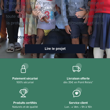
respectueux des animaux et du climat
Depuis plus de 20 ans, le Dr. Jacob, la fondation et
Dr. Jacob's Medical GmbH, soutiennent des projets à
toute échelle qui s'étendent de l'aide humanitaire à
la protection du climat, de l'environnement et de la
santé.
Notre devise : un bien durable et efficace.
Lire le projet
Paiement sécurisé
Livraison offerte
100% sécurisé
dès 35€ en Point Relais*