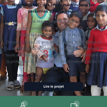
Dr. Jacob's Foundation
Notre objectif : des repas nutritifs pour les
personnes dans le besoin.
Les repas végétaux sont :
✔ Plus économiques | ✔ Plus sains | ✔ Plus
respectueux des animaux et du climat
Depuis plus de 20 ans, le Dr. Jacob, la fondation et
Dr. Jacob's Medical GmbH, soutiennent des projets à
toute échelle qui s'étendent de l'aide humanitaire à
la protection du climat, de l'environnement et de la
santé.
Notre devise : un bien durable et efficace.
Lire le projet