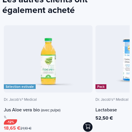
Les autres clients ont
également acheté
Sélection estivale
Pack
Dr. Jacob's® Medical
Dr. Jacob's® Medical
Jus Aloe vera bio
Lactabase
(avec pulpe)
1L
52,50 €
-12%