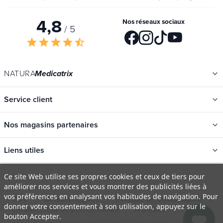
Votre vie privée est respectée. Vos informations ne seront jamais partagées.
4,8
Nos réseaux sociaux
/ 5
star
star
star
star
star_half
NATURA
Medicatrix
Service client
Nos magasins partenaires
Liens utiles
Ce site Web utilise ses propres cookies et ceux de tiers pour
améliorer nos services et vous montrer des publicités liées à
Catégories
vos préférences en analysant vos habitudes de navigation. Pour
Nouveautés
donner votre consentement à son utilisation, appuyez sur le
CGV
Mentions légales
Politique de confidentialité
bouton Accepter.
Promotions