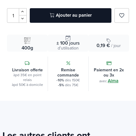
DLC :
31-12-2026
18,81 €
19,80 €
Ajouter au panier
favorite_border
± 100
jours
0,19 €
/ jour
400g
d'utilisation
Livraison offerte
Remise
Paiement en 2x
commande
ou 3x
àpd 35€ en point
relais
-10%
dès 150€
Alma
avec
àpd 50€ à domicile
-5%
dès 75€