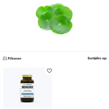
Sorteren op:
Filtreren
favorite_border