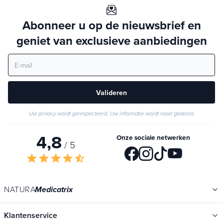
Abonneer u op de nieuwsbrief en
geniet van exclusieve aanbiedingen
Valideren
Uw privacy wordt gerespecteerd. Uw informatie wordt nooit gedeeld.
4,8
Onze sociale netwerken
/ 5
star
star
star
star
star_half
NATURA
Medicatrix
Klantenservice