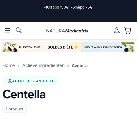
-10%
àpd 150€
|
-5%
àpd 75€
NATURA
Medicatrix
ve ingrediënten
ve ingrediënten
Merken
Merken
Home
Actieve ingrediënten
Centella
ACTIEF BESTANDDEEL
Centella
1 product