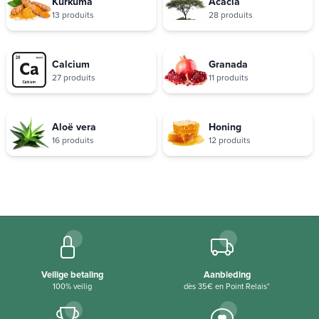
Kurkuma
Acacia
13 produits
28 produits
Calcium
Granada
27 produits
11 produits
Aloë vera
Honing
16 produits
12 produits
Veilige betaling
Aanbieding
100% veilig
dès 35€ en Point Relais*