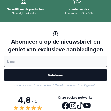
Gecertificeerde producten
Klantenservice
Natuurlijk en kwaliteit
Lun. → Ven. • 9h à 16h
Abonneer u op de nieuwsbrief en
geniet van exclusieve aanbiedingen
Valideren
Uw privacy wordt gerespecteerd. Uw informatie wordt nooit gedeeld.
4,8
Onze sociale netwerken
/ 5
star
star
star
star
star_half