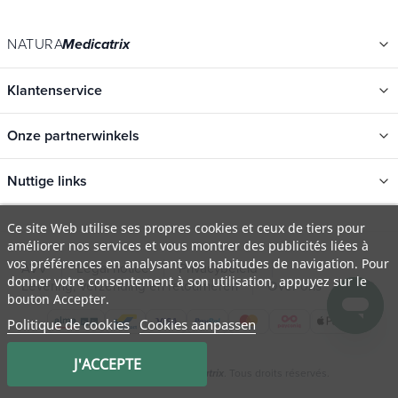
NATURA
Medicatrix
Klantenservice
Onze partnerwinkels
Nuttige links
Categorieën
Ce site Web utilise ses propres cookies et ceux de tiers pour
améliorer nos services et vous montrer des publicités liées à
Nieuwe
vos préférences en analysant vos habitudes de navigation. Pour
AVV
Legal notice
Privacybeleid
Promotions
donner votre consentement à son utilisation, appuyez sur le
Levering, verzending en retourneren
Over ons
FAQ
bouton Accepter.
Catalogi
Politique de cookies
Cookies aanpassen
Onze merken
Vacatures
J'ACCEPTE
© 2009 - 2026 Natura
. Tous droits réservés.
Medicatrix
Organic certificates