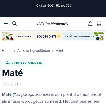
-10%
àpd 150€
|
-5%
àpd 75€
NATURA
Medicatrix
ve ingrediënten
ve ingrediënten
Merken
Merken
Home
Actieve ingrediënten
Maté
ACTIEF BESTANDDEEL
Maté
1 product
Maté
(
) is een plant die traditioneel
Ilex paraguariensis
als infusie wordt geconsumeerd. Het past binnen een