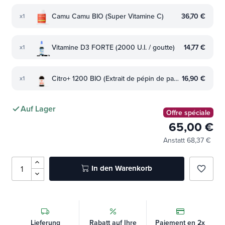
Camu Camu BIO (Super Vitamine C)
36,70 €
x1
Vitamine D3 FORTE (2000 U.I. / goutte)
14,77 €
x1
Citro+ 1200 BIO (Extrait de pépin de pamplemousse)
16,90 €
x1
Auf Lager
Offre spéciale
65,00 €
Anstatt 68,37 €
In den Warenkorb
favorite_border
Lieferung
Rabatt auf Ihre
Paiement en 2x