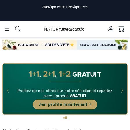
-10%
àpd 150€
|
-5%
àpd 75€
NATURA
Medicatrix
rkstoffe
rkstoffe
Marken
Marken
1+1
2+1
1+2
,
,
GRATUIT
Profitez de nos offres sur notre sélection et repartez
avec 1 produit
GRATUIT
J'en profite maintenant
de/2-
de/2-