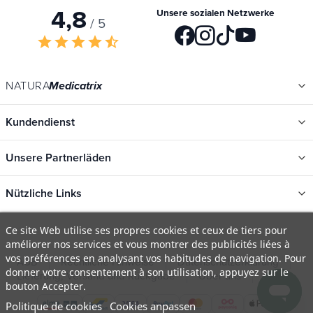
4,8
Unsere sozialen Netzwerke
/ 5
star
star
star
star
star_half
NATURA
Medicatrix
Kundendienst
Unsere Partnerläden
Nützliche Links
Kategorien
Ce site Web utilise ses propres cookies et ceux de tiers pour
améliorer nos services et vous montrer des publicités liées à
Neu
vos préférences en analysant vos habitudes de navigation. Pour
AGB
Rechtliche Hinweise
Datenschutzerklärung
Promotions
donner votre consentement à son utilisation, appuyez sur le
Lieferung, Versand und Rückgabe
Über uns
FAQ
bouton Accepter.
Kataloge
Politique de cookies
Cookies anpassen
Unsere Marken