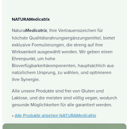
Wir wissen, Vitamin C ist
Wesentlich und
unverzichtbar
Für das ordnungsgemäße
Funktionieren Ihrer Organisation und Ihrer
NATURAMedicatrix
Gesundheit während des ganzen Jahres!
Natura
, Ihre Vertrauenszeichen für
Medicatrix
Der Camu-Camu ist ein
Super Frucht ultra
höchste Qualitätsnahrungsergänzungsmittel, bietet
exklusive Formulierungen, die streng auf ihre
reiche Vitamine C
, mehr als Kiwi, Acerola,
Wirksamkeit ausgewählt werden. Wir geben einen
Zitrone, Orange, Papaya oder Blackcurrant. Ein
Ehrenpunkt, um hohe
superfutter für eiserne gesundheit.
Bioverfügbarkeitskomponenten, hauptsächlich aus
Unser Camu Camu ist
100% natürlich.
Es wurde
natürlichem Ursprung, zu wählen, und optimieren
ihre Synergie.
kein synthetisches Vitamin C hinzugefügt, um die
Konzentration von Vitamin C zu erhöhen.
Alle unsere Produkte sind frei von Gluten und
Laktose, und die meisten sind völlig vegan, wodurch
Natura
Im Vergleich zu Ihnen, um ein
Medicatrix
gesunde Möglichkeiten für alle garantiert werden.
Camu-Camu zu demonstrieren, welches Produkt
das beste Preis- / Konzentrationsquote für die
Alle Produkte ansehen NATURAMedicatrix
»
gleiche Menge an Vitamin C hat