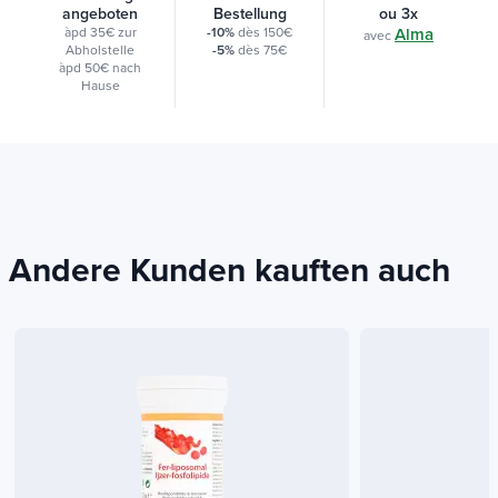
angeboten
Bestellung
ou 3x
àpd 35€ zur
-10%
dès 150€
Alma
avec
Abholstelle
-5%
dès 75€
àpd 50€ nach
Hause
Andere Kunden kauften auch