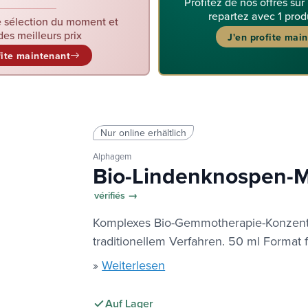
Profitez de nos offres sur
repartez avec 1 prod
 sélection du moment et
des meilleurs prix
J'en profite mai
fite maintenant
Nur online erhältlich
Alphagem
Bio-Lindenknospen-M
vérifiés →
Komplexes Bio-Gemmotherapie-Konzentr
traditionellem Verfahren. 50 ml Forma
»
Weiterlesen
Auf Lager