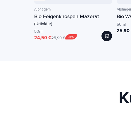
Alphagem
Alphage
Bio-Feigenknospen-Mazerat
Bio-W
(Urtinktur)
50ml
25,90
50ml
24,50 €
-5%
25,90 €
K