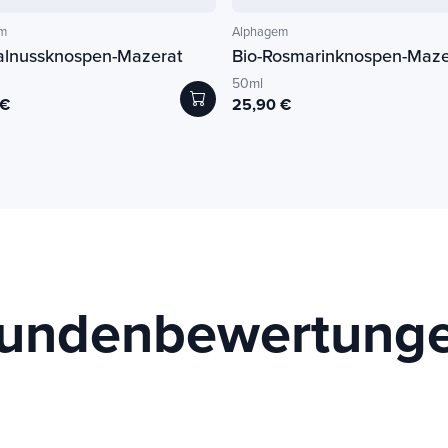
m
Alphagem
alnussknospen-Mazerat
Bio-Rosmarinknospen-Maze
50ml
 €
25,90 €
undenbewertung