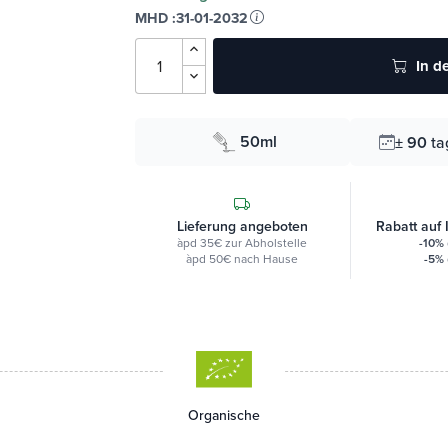
MHD :
31-01-2032
In d
50ml
± 90
ta
Lieferung angeboten
Rabatt auf 
àpd 35€ zur Abholstelle
-10%
àpd 50€ nach Hause
-5%
Organische