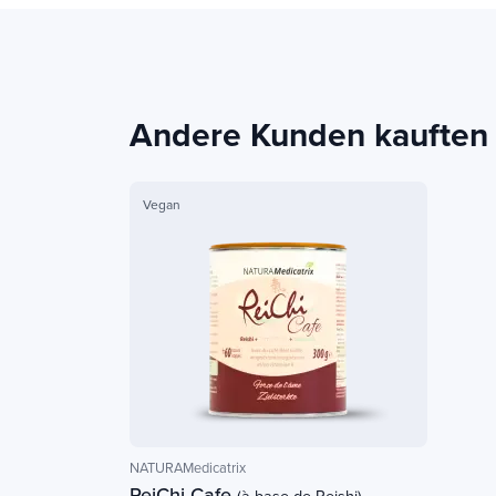
Andere Kunden kauften
Vegan
NATURAMedicatrix
ReiChi Cafe
(à base de Reishi)