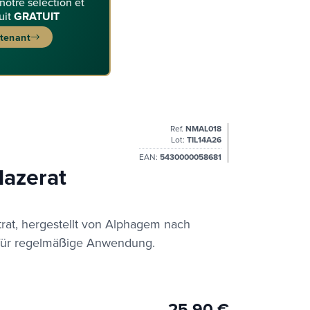
 notre sélection et
uit
GRATUIT
ntenant
Ref.
NMAL018
Lot:
TIL14A26
EAN:
5430000058681
azerat
at, hergestellt von Alphagem nach
t für regelmäßige Anwendung.
25,90 €