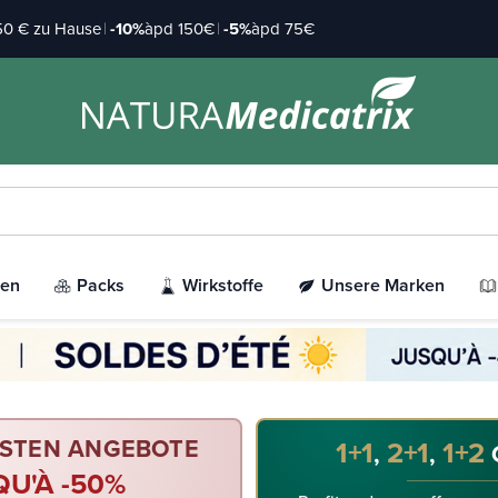
 50 € zu Hause
|
-10%
àpd 150€
|
-5%
àpd 75€
ien
Packs
Wirkstoffe
Unsere Marken
ESTEN ANGEBOTE
1+1
2+1
1+2
,
,
QU'À -50%