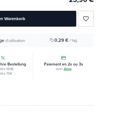
favorite_border
en Warenkorb
0,29 €
ge
/ tag
d'utilisation
Ihre Bestellung
Paiement en 2x ou 3x
dès 150€
avec
Alma
dès 75€