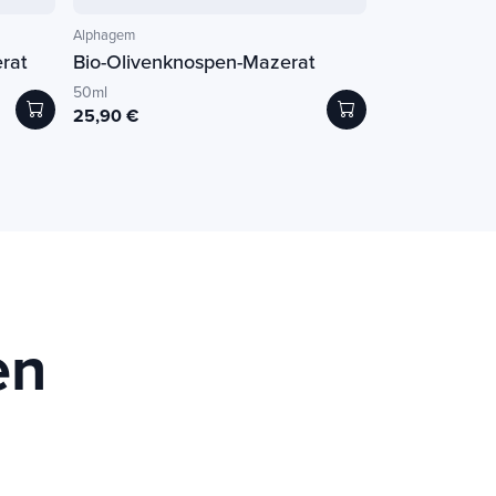
Alphagem
rat
Bio-Olivenknospen-Mazerat
50ml
25,90 €
en