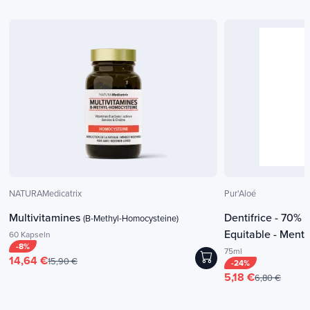
NATURAMedicatrix
Pur'Aloé
Multivitamines
Dentifrice - 70% 
(B-Methyl-Homocysteine)
Equitable - Ment
60 Kapseln
-8%
75ml
14,64 €
15,90 €
-24%
5,18 €
6,80 €