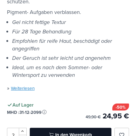
schützen.
Pigment- Aufgaben verblassen.
Gel nicht fettige Textur
Für 28 Tage Behandlung
Empfohlen für reife Haut, beschädigt oder
angegriffen
Der Geruch ist sehr leicht und angenehm
Ideal, um es nach dem Sommer- oder
Wintersport zu verwenden
»
Weiterlesen
Auf Lager
-50%
MHD :
31-12-2099
24,95 €
49,90 €
In den Warenkorb
favorite_border