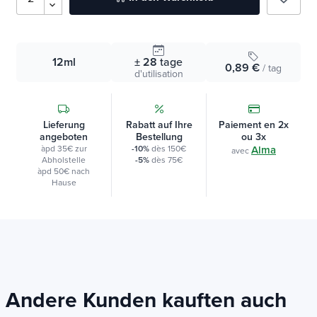
12ml
± 28
tage
0,89 €
/ tag
d'utilisation
Lieferung
Rabatt auf Ihre
Paiement en 2x
angeboten
Bestellung
ou 3x
àpd 35€ zur
-10%
dès 150€
Alma
avec
Abholstelle
-5%
dès 75€
àpd 50€ nach
Hause
Andere Kunden kauften auch