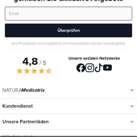
Überprüfen
Ihre Privatsphäre wird respektiert. Ihre Informationen werden niemals geteilt.
4,8
Unsere sozialen Netzwerke
/ 5
star
star
star
star
star_half
NATURA
Medicatrix
Kundendienst
Unsere Partnerläden