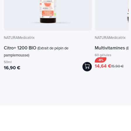
NATURAMedicatrix
NATURAMedicatrix
Citro+ 1200 BIO
Multivitamines
(Extrait de pépin de
(B
pamplemousse)
60 gélules
-8%
50ml
14,64 €
15,90 €
16,90 €