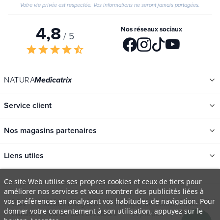
Votre vie privée est respectée. Vos informations ne seront jamais partagées.
4,8
Nos réseaux sociaux
/ 5
star
star
star
star
star_half
NATURA
Medicatrix
Service client
Nos magasins partenaires
Liens utiles
Catégories
Ce site Web utilise ses propres cookies et ceux de tiers pour
améliorer nos services et vous montrer des publicités liées à
Nouveautés
vos préférences en analysant vos habitudes de navigation. Pour
CGV
Mentions légales
Politique de confidentialité
Promotions
donner votre consentement à son utilisation, appuyez sur le
Livraison, frais de port et retours
À propos
FAQ