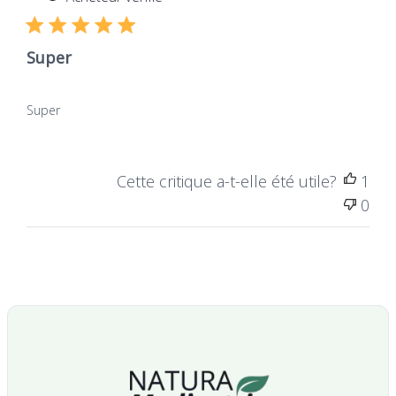
publ
Super
Super
Cette critique a-t-elle été utile?
1
0