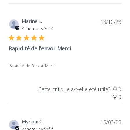
Nutrithérapie
Dat
Marine L.
18/10/23
de
Déconseillé
Acheteur vérifié
publ
Aux moins de 6 ans
Rapidité de l'envoi. Merci
Rapidité de l'envoi. Merci
France
X.O
Cette critique a-t-elle été utile?
0
Conçus et fabriqués en
Label garantissant la
0
France, nos produits
stabilité contre
répondent aux
l'oxydation
standards de qualité et
aux exigences
Dat
Myriam G.
16/03/23
réglementaires
de
Acheteur vérifié
françaises