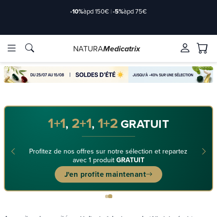
-10%
àpd 150€
|
-5%
àpd 75€
NATURA
Medicatrix
Marques
Marques
1+1
2+1
1+2
,
,
GRATUIT
Profitez de nos offres sur notre sélection et repartez
avec 1 produit
GRATUIT
J'en profite maintenant