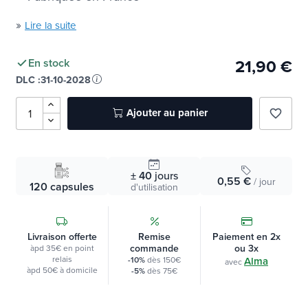
»
Lire la suite
21,90 €
En stock
DLC :
31-10-2028
Ajouter au panier
favorite_border
± 40
jours
0,55 €
/ jour
120 capsules
d'utilisation
Livraison offerte
Remise
Paiement en 2x
commande
ou 3x
àpd 35€ en point
relais
-10%
dès 150€
Alma
avec
àpd 50€ à domicile
-5%
dès 75€