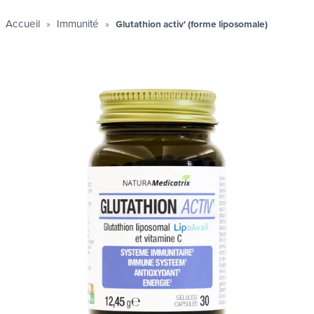
Accueil
Immunité
Glutathion activ' (forme liposomale)
ues
ues