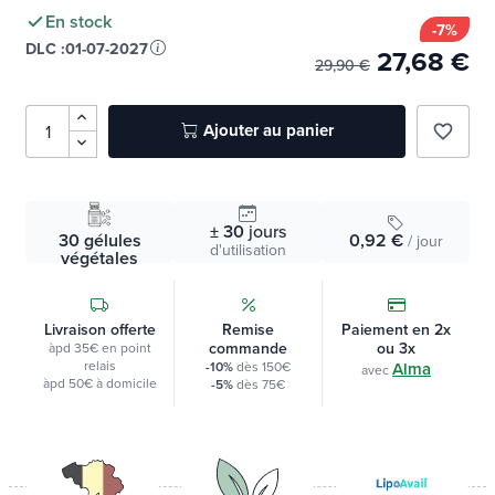
DLC :
01-07-2027
27,68 €
29,90 €
Ajouter au panier
favorite_border
± 30
jours
30 gélules
0,92 €
/ jour
d'utilisation
végétales
Livraison offerte
Remise
Paiement en 2x
commande
ou 3x
àpd 35€ en point
relais
-10%
dès 150€
Alma
avec
àpd 50€ à domicile
-5%
dès 75€