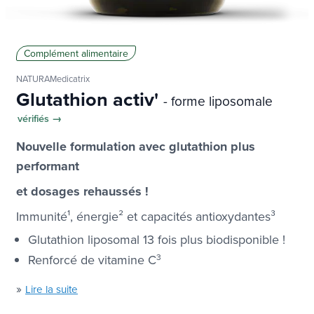
Complément alimentaire
NATURAMedicatrix
Glutathion activ'
- forme liposomale
vérifiés →
Nouvelle formulation avec glutathion plus
performant
et dosages rehaussés !
Immunité
¹,
énergie
²
et capacités antioxydantes
³
Glutathion liposomal 13 fois plus biodisponible !
Renforcé de vitamine C
3
»
Lire la suite
En stock
-7%