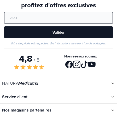
Valider
Votre vie privée est respectée. Vos informations ne seront jamais partagées.
4,8
Nos réseaux sociaux
/ 5
star
star
star
star
star_half
NATURA
Medicatrix
Service client
Nos magasins partenaires
Liens utiles