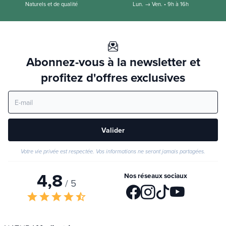
Naturels et de qualité
Lun. → Ven. • 9h à 16h
Abonnez-vous à la newsletter et
profitez d'offres exclusives
Valider
Votre vie privée est respectée. Vos informations ne seront jamais partagées.
4,8
Nos réseaux sociaux
/ 5
star
star
star
star
star_half