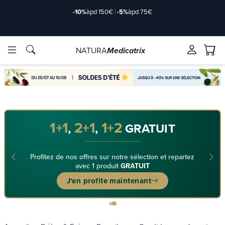
-10%
àpd 150€
|
-5%
àpd 75€
NATURA
Medicatrix
Marques
Marques
1+1
2+1
1+2
,
,
GRATUIT
Profitez de nos offres sur notre sélection et repartez
avec 1 produit
GRATUIT
J'en profite maintenant