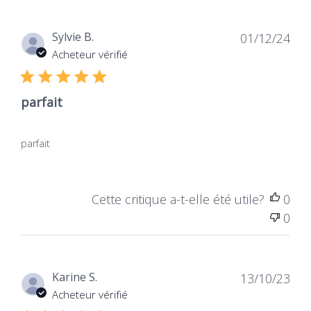
Sans gluten
Sans lactose
Sans parabène
Dat
Sylvie B.
01/12/24
Sans phtalates
de
Acheteur vérifié
Sans soja
publ
Sans sucre
parfait
Pour qui ?
parfait
Pour femmes
Pour hommes
Cette critique a-t-elle été utile?
0
0
Dat
Karine S.
13/10/23
One Voice
Vegan
de
Acheteur vérifié
ONG française de
Des produits sans
publ