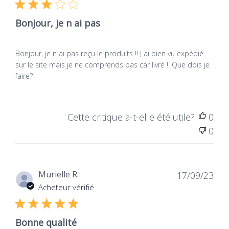
protection animale et de
aucun ingrédient
défense des droits des
d'origine animale, non
Bonjour, je n ai pas
animaux
testés sur les animaux,
pour un respect total du
vivant.
Bonjour, je n ai pas reçu le produits !! J ai bien vu expédié
sur le site mais je ne comprends pas car livré !. Que dois je
faire?
Cette critique a-t-elle été utile?
0
0
Dat
Murielle R.
17/09/23
de
Acheteur vérifié
publ
Bonne qualité