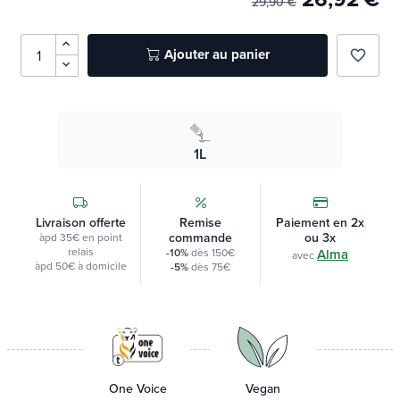
29,90 €
Ajouter au panier
favorite_border
1L
Livraison offerte
Remise
Paiement en 2x
commande
ou 3x
àpd 35€ en point
relais
-10%
dès 150€
Alma
avec
àpd 50€ à domicile
-5%
dès 75€
One Voice
Vegan