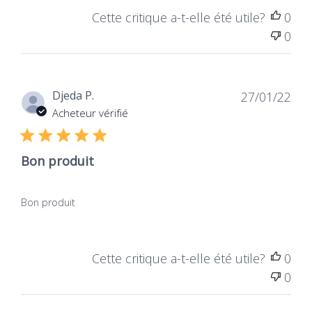
Cette critique a-t-elle été utile?
0
0
Dat
Djeda P.
27/01/22
de
Acheteur vérifié
publ
Bon produit
Bon produit
Cette critique a-t-elle été utile?
0
0