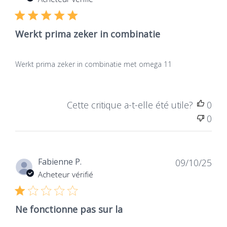
Dat
Piet M.
16/04/26
de
Acheteur vérifié
publ
Werkt prima zeker in combinatie
Werkt prima zeker in combinatie met omega 11
Cette critique a-t-elle été utile?
0
0
Dat
Fabienne P.
09/10/25
de
Acheteur vérifié
publ
Ne fonctionne pas sur la