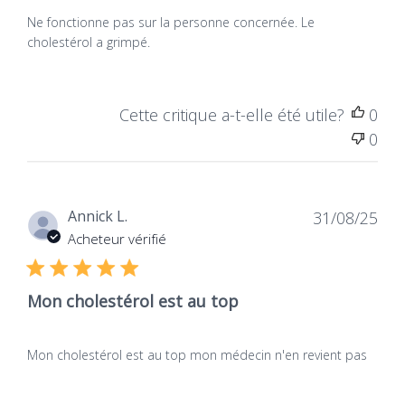
Ne fonctionne pas sur la personne concernée. Le
cholestérol a grimpé.
Cette critique a-t-elle été utile?
0
0
Dat
Annick L.
31/08/25
de
Acheteur vérifié
publ
Mon cholestérol est au top
Mon cholestérol est au top mon médecin n'en revient pas