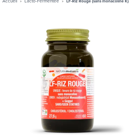
Accueil
Lacto-Fermentée
LF-Riz Rouge (sans monacoline K)
ues
ues