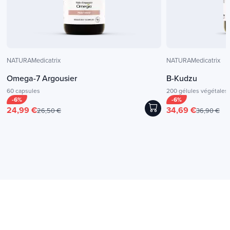
NATURAMedicatrix
NATURAMedicatrix
Omega-7 Argousier
B-Kudzu
60 capsules
200 gélules végétales
-6%
-6%
24,99 €
34,69 €
26,50 €
36,90 €