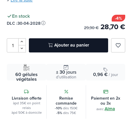
»
Lire la suite
En stock
-4%
DLC :
30-04-2028
28,70 €
29,90 €
Ajouter au panier
favorite_border
± 30
jours
60 gélules
0,96 €
/ jour
d'utilisation
végétales
Livraison offerte
Remise
Paiement en 2x
commande
ou 3x
àpd 35€ en point
relais
-10%
dès 150€
Alma
avec
àpd 50€ à domicile
-5%
dès 75€