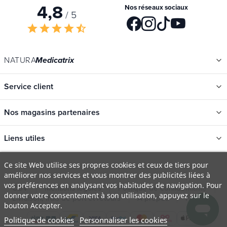
4,8
Nos réseaux sociaux
/ 5
star
star
star
star
star_half
NATURA
Medicatrix
Service client
Nos magasins partenaires
Liens utiles
Ce site Web utilise ses propres cookies et ceux de tiers pour
améliorer nos services et vous montrer des publicités liées à
Catégories
vos préférences en analysant vos habitudes de navigation. Pour
Nouveautés
donner votre consentement à son utilisation, appuyez sur le
CGV
Mentions légales
Politique de confidentialité
bouton Accepter.
Promotions
Livraison, frais de port et retours
À propos
FAQ
Politique de cookies
Personnaliser les cookies
Catalogues