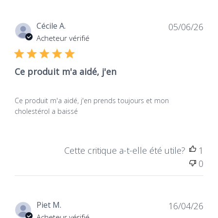
Déconseillé
Aux femmes allaitantes
Aux femmes enceintes
Aux moins de 18 ans
Dat
Cécile A.
05/06/26
de
Acheteur vérifié
publ
Ce produit m'a aidé, j'en
Ce produit m'a aidé, j'en prends toujours et mon
Vegan
cholestérol a baissé
Des produits sans
aucun ingrédient
d'origine animale, non
testés sur les animaux,
Cette critique a-t-elle été utile?
1
pour un respect total du
0
vivant.