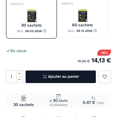
Conditionnement
NMN017
NMN002
60 sachets
30 sachets
DLU :
28-12-2026
DLU :
28-03-2028
En stock
-16%
14,13 €
16,90 €
Ajouter au panier
favorite_border
± 30
jours
0,47 €
/ jour
30 sachets
d'utilisation