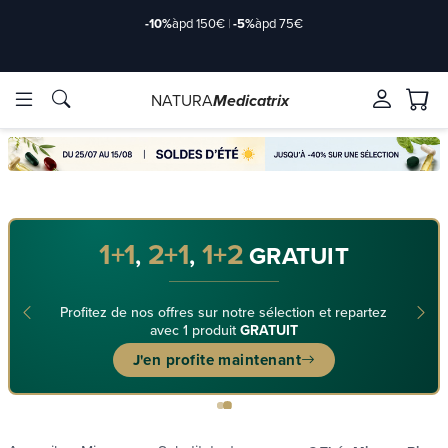
-10%
àpd 150€
|
-5%
àpd 75€
NATURA
Medicatrix
Marques
Marques