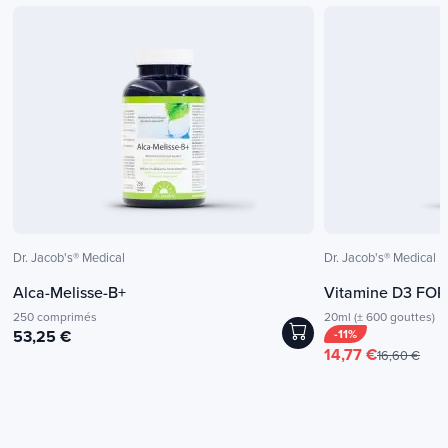
Dr. Jacob's® Medical
Dr. Jacob's® Medical
Alca-Melisse-B+
Vitamine D3 FO
250 comprimés
20ml (± 600 gouttes)
53,25 €
-11%
14,77 €
16,60 €