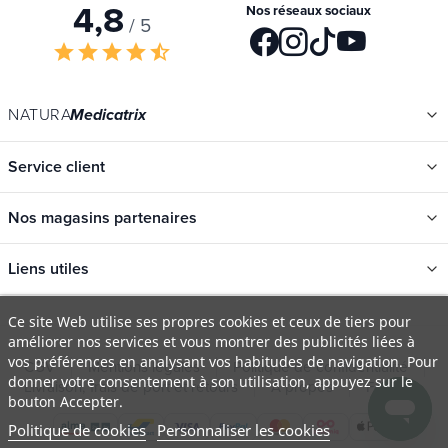
4,8
Nos réseaux sociaux
/ 5
star
star
star
star
star_half
NATURA
Medicatrix
Service client
Nos magasins partenaires
Liens utiles
Ce site Web utilise ses propres cookies et ceux de tiers pour
améliorer nos services et vous montrer des publicités liées à
Catégories
vos préférences en analysant vos habitudes de navigation. Pour
Nouveautés
donner votre consentement à son utilisation, appuyez sur le
CGV
Mentions légales
Politique de confidentialité
bouton Accepter.
Promotions
Livraison, frais de port et retours
À propos
FAQ
Politique de cookies
Personnaliser les cookies
Catalogues