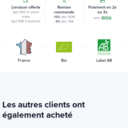
Livraison offerte
Remise
Paiement en 2x
commande
ou 3x
àpd 35€ en point
relais
-10%
dès 150€
Alma
avec
àpd 50€ à domicile
-5%
dès 75€
France
Bio
Label AB
Les autres clients ont
également acheté