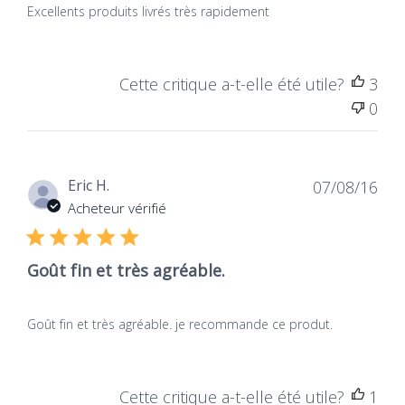
garantissant l'intégralité des saveurs et des
vertus des Thés Grand Cru bio conditionnés dans
Excellents produits livrés très rapidement
des
infusettes en papier non blanchi au chlore,
sans agrafe et sans colle.
Cette critique a-t-elle été utile?
3
Composants
Quantité
0
Thé Oolong Bio
38 %
Thé Sencha Bio
37 %
Dat
Eric H.
07/08/16
de
Thé Pu-Erh Bio
15 %
Acheteur vérifié
publ
Maté Bio
10 %
Goût fin et très agréable.
Goût fin et très agréable. je recommande ce produt.