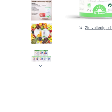
Zie volledig sc
keyboard_arrow_down