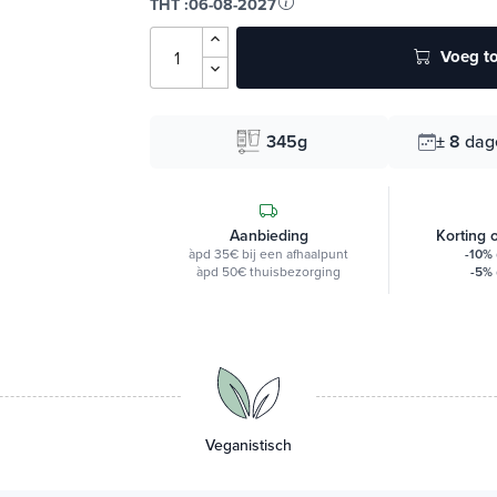
THT :
06-08-2027
Voeg to
345g
± 8
dag
Aanbieding
Korting 
àpd 35€ bij een afhaalpunt
-10%
àpd 50€ thuisbezorging
-5%
Veganistisch