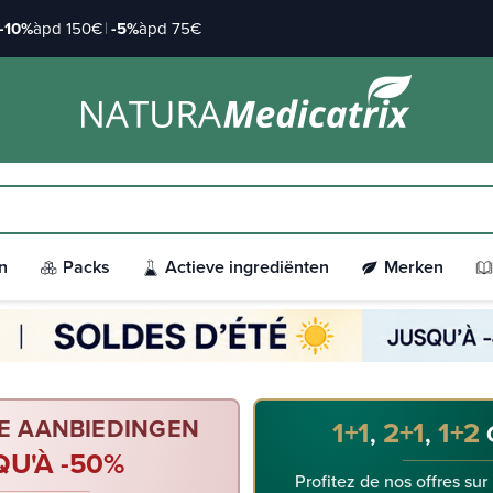
-10%
àpd 150€
|
-5%
àpd 75€
n
Packs
Actieve ingrediënten
Merken
E AANBIEDINGEN
1+1
2+1
1+2
,
,
QU'À -50%
Profitez de nos offres sur