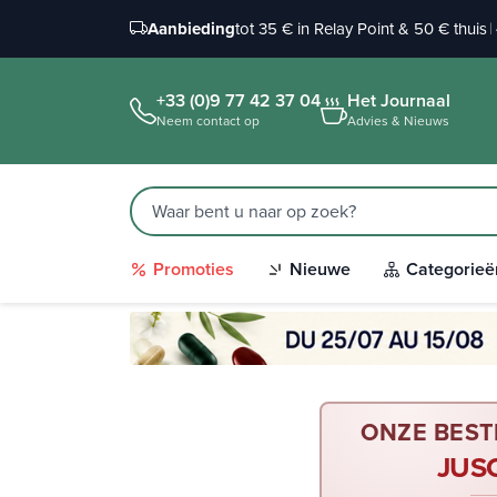
Aanbieding
tot 35 € in Relay Point & 50 € thuis
|
+33 (0)9 77 42 37 04
Het Journaal
Neem contact op
Advies & Nieuws
Promoties
Nieuwe
Categorieë
ONZE BEST
JUS