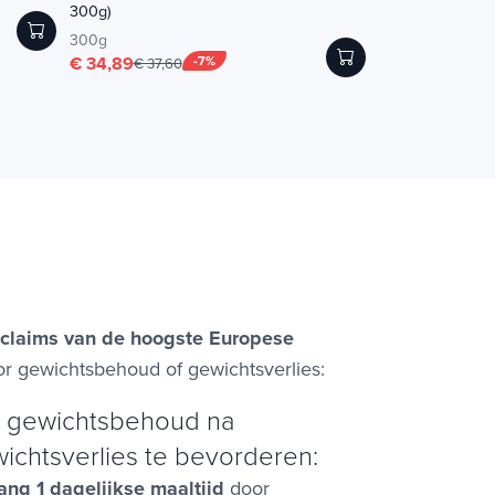
300g)
± 640 druppels (20
€ 30,60
300g
€ 34,89
-7%
€ 37,60
 claims van de hoogste Europese
oor gewichtsbehoud of gewichtsverlies:
 gewichtsbehoud na
ichtsverlies te bevorderen:
ang 1 dagelijkse maaltijd
door