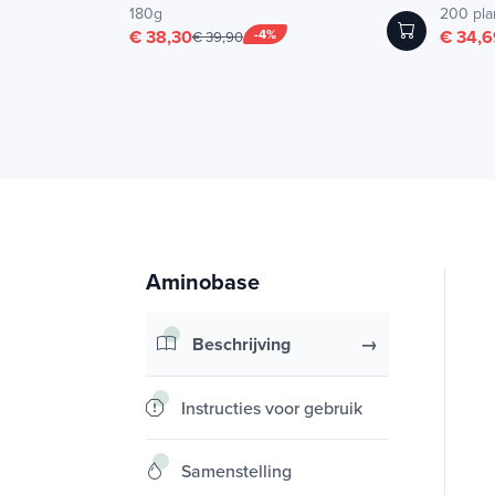
180g
200 pla
€ 38,30
-4%
€ 34,6
€ 39,90
Aminobase
Beschrijving
Instructies voor gebruik
Samenstelling