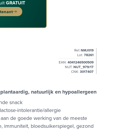
uit
GRATUIT
ntenant
Ref.
NMJ019
Lot:
78261
EAN:
4041246500509
NUT:
NUT_979/17
CNK:
3017407
lantaardig, natuurlijk en hypoallergeen
onde snack
ctose-intolerantie/allergie
j aan de goede werking van de meeste
e, immuniteit, bloedsuikerspiegel, gezond