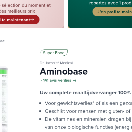
repartez avec 1 prod
 sélection du moment et
des meilleurs prix
J'en profite mai
fite maintenant
ase
Super-Food
Dr. Jacob's® Medical
Aminobase
• 141 avis vérifiés →
Uw complete maaltijdvervanger 100% p
Voor gewichtsverlies* of als een gez
Geschikt voor mensen met gluten- of la
De vitamines en mineralen dragen bi
van onze biologische functies (energi