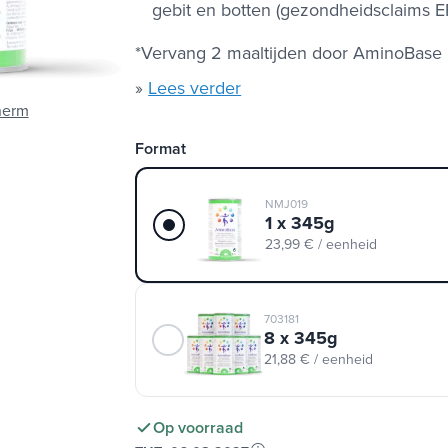
gebit en botten (gezondheidsclaims EF
*Vervang 2 maaltijden door AminoBase
»
Lees verder
herm
Format
NMJ019
1 x 345g
23,99 € / eenheid
703181
8 x 345g
21,88 € / eenheid
Op voorraad