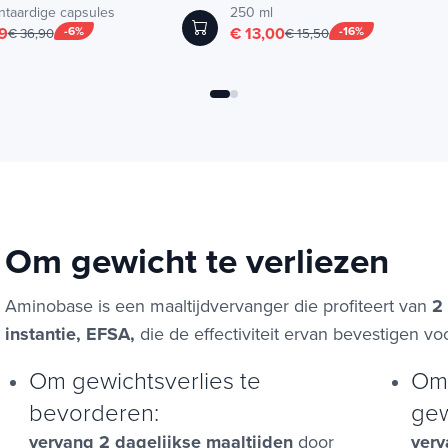
ntaardige capsules
250 ml
9
-6%
€ 13,00
-16%
€ 36,90
€ 15,50
Om gewicht te verliezen
Aminobase is een maaltijdvervanger die profiteert van
2
instantie, EFSA,
die de effectiviteit ervan bevestigen v
Om gewichtsverlies te
Om
bevorderen:
gew
vervang 2 dagelijkse maaltijden
door
verv