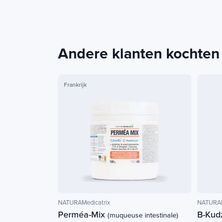
Andere klanten kochten
Frankrijk
NATURAMedicatrix
NATURAM
Perméa-Mix
B-Kud
(muqueuse intestinale)