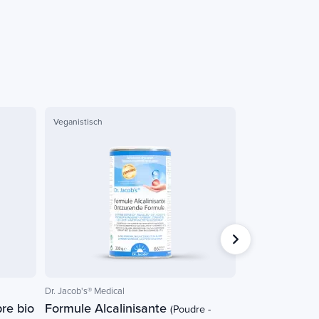
Veganistisch
Vegetarische
Eur
Dr. Jacob's® Medical
Dr. Jacob's® Medical
re bio
Formule Alcalinisante
Vitamine K2D
(Poudre -