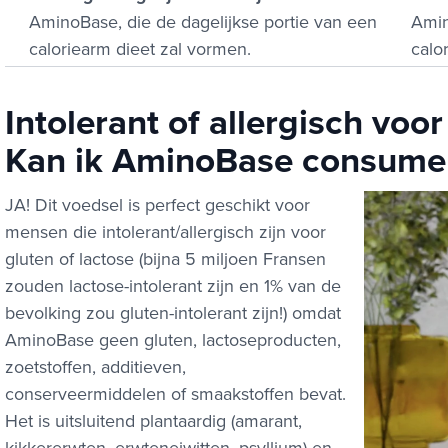
AminoBase, die de dagelijkse portie van een
Amin
caloriearm dieet zal vormen.
calo
Intolerant of allergisch voor
Kan ik AminoBase consume
JA! Dit voedsel is perfect geschikt voor
mensen die intolerant/allergisch zijn voor
gluten of lactose (bijna 5 miljoen Fransen
zouden lactose-intolerant zijn en 1% van de
bevolking zou gluten-intolerant zijn!) omdat
AminoBase geen gluten, lactoseproducten,
zoetstoffen, additieven,
conserveermiddelen of smaakstoffen bevat.
Het is uitsluitend plantaardig (amarant,
kikkererwten, erwteneiwitten, psyllium) en