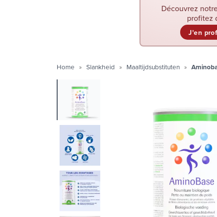
Découvrez notre
profitez 
J'en pro
Home
Slankheid
Maaltijdsubstituten
Aminob