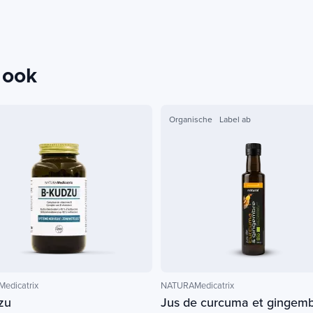
 ook
Organische
Label ab
edicatrix
NATURAMedicatrix
zu
Jus de curcuma et gingemb