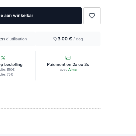
favorite_border
e aan winkelkar
3,00 €
en
/ dag
d'utilisation
op bestelling
Paiement en 2x ou 3x
dès 150€
avec
Alma
dès 75€