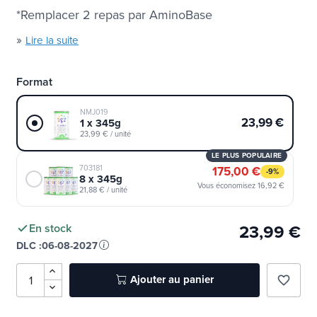
dentition et os sains (allégations santé EFSA)...)
*Remplacer 2 repas par AminoBase
»
Lire la suite
Format
NMJ019
23,99 €
1 x 345g
23,99 € / unité
LE PLUS POPULAIRE
703181
175,00 €
-9%
8 x 345g
Vous économisez 16,92 €
21,88 € / unité
23,99 €
En stock
DLC :
06-08-2027
Ajouter au panier
favorite_border