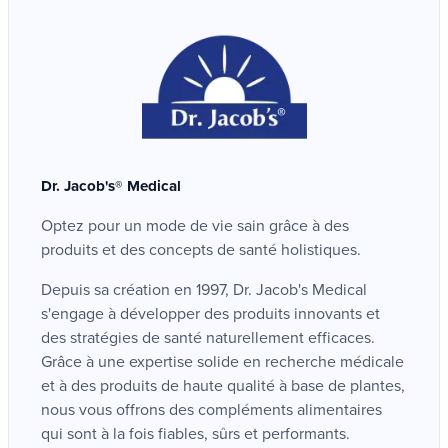
pour contribuer à une fonction
musculaire
voir tous nos produits magnésium
»
normale
pauvres en sodium et riche en potassium
Vitamine B1 (Thiamine)
pour contribuer au maintien d'une
pression
Effets bénéfiques L'EFSA (European Food Safety
sanguine saine
Authority) attribue de nombreux effets bénéfiques à
sélénium, zinc, biotine et cuivre pour
cette vitamine : Énergie :...
contribuer au maintien de
cheveux
normaux
voir tous nos produits vitamine b1 (thiamine)
»
thiamine pour contribuer à une fonction
cardiaque
saine
Dr. Jacob's® Medical
Vitamine B2 (riboflavine)
Effets bénéfiques L'EFSA (European Food Safety
Optez pour un mode de vie sain grâce à des
Quand consommer
Authority) attribue de nombreux effets bénéfiques à
produits et des concepts de santé holistiques.
cette vitamine : VITALITÉ :...
AminoBase ?
voir tous nos produits vitamine b2 (riboflavine)
»
Depuis sa création en 1997, Dr. Jacob's Medical
s'engage à développer des produits innovants et
Pour
perdre du poids
: remplacez 2 repas
des stratégies de santé naturellement efficaces.
Vitamine B5 (acide pantothénique)
par AminoBase
Grâce à une expertise solide en recherche médicale
Effets bénéfiques L'EFSA (European Food Safety
Pour maintenir votre poids : remplacez 1 repas
et à des produits de haute qualité à base de plantes,
Authority) attribue de nombreux effets bénéfiques à
par AminoBase
cette vitamine. Elle intervient...
nous vous offrons des compléments alimentaires